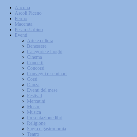
Ancona
Ascoli Piceno
Fermo
Macerata
Pesaro-Urbino
Eventi
Arte e cultura
Benessere
Categorie e luoghi
Cinema
Concerti
Concorsi
Convegni e seminari
Corsi
Danza
Eventi del mese
Festival
Mercatini
Mostre
Musica
Presentazione libri
Religione
Sagra e gastronomia
Teatro