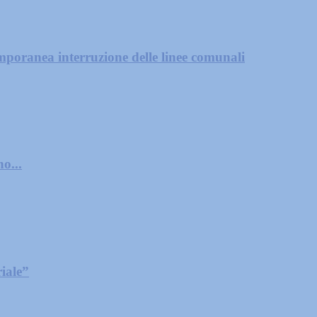
mporanea interruzione delle linee comunali
o...
iale”