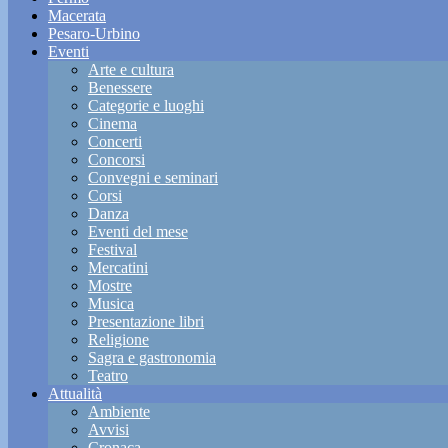
Macerata
Pesaro-Urbino
Eventi
Arte e cultura
Benessere
Categorie e luoghi
Cinema
Concerti
Concorsi
Convegni e seminari
Corsi
Danza
Eventi del mese
Festival
Mercatini
Mostre
Musica
Presentazione libri
Religione
Sagra e gastronomia
Teatro
Attualità
Ambiente
Avvisi
Cronaca