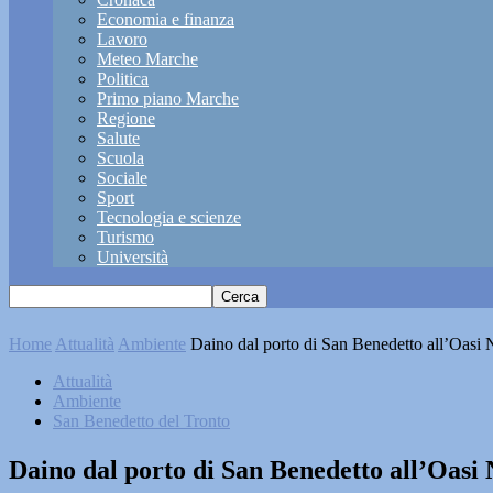
Economia e finanza
Lavoro
Meteo Marche
Politica
Primo piano Marche
Regione
Salute
Scuola
Sociale
Sport
Tecnologia e scienze
Turismo
Università
Home
Attualità
Ambiente
Daino dal porto di San Benedetto all’Oasi Na
Attualità
Ambiente
San Benedetto del Tronto
Daino dal porto di San Benedetto all’Oasi 