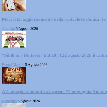
Macerata, aggiornamento della centrale telefonica: te
Attualità
5 Agosto 2026
“Sibillini e Dintorni” dal 20 al 22 agosto 2026 il radun
Eventi Marche
5 Agosto 2026
A Camerino domani va in scena “Compagnia Amator
Camerino
5 Agosto 2026