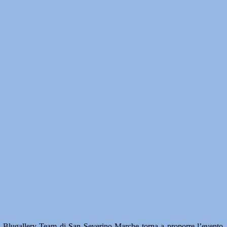
lugallery Team di San Severino Marche torna a proporre l’evento