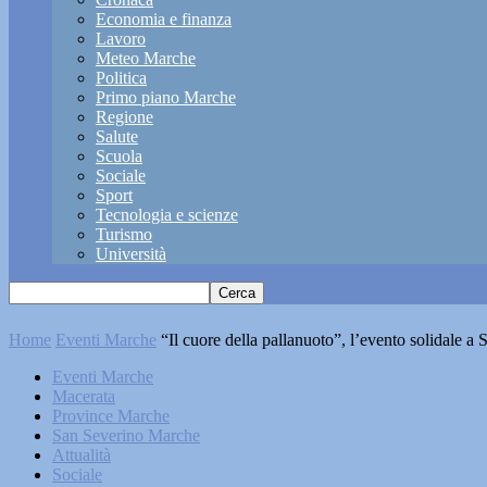
Economia e finanza
Lavoro
Meteo Marche
Politica
Primo piano Marche
Regione
Salute
Scuola
Sociale
Sport
Tecnologia e scienze
Turismo
Università
Home
Eventi Marche
“Il cuore della pallanuoto”, l’evento solidale a
Eventi Marche
Macerata
Province Marche
San Severino Marche
Attualità
Sociale