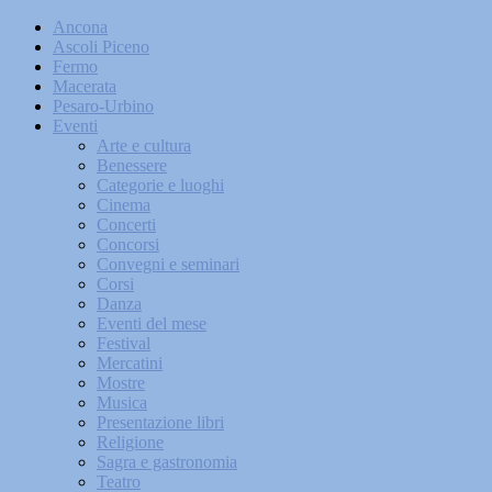
Ancona
Ascoli Piceno
Fermo
Macerata
Pesaro-Urbino
Eventi
Arte e cultura
Benessere
Categorie e luoghi
Cinema
Concerti
Concorsi
Convegni e seminari
Corsi
Danza
Eventi del mese
Festival
Mercatini
Mostre
Musica
Presentazione libri
Religione
Sagra e gastronomia
Teatro