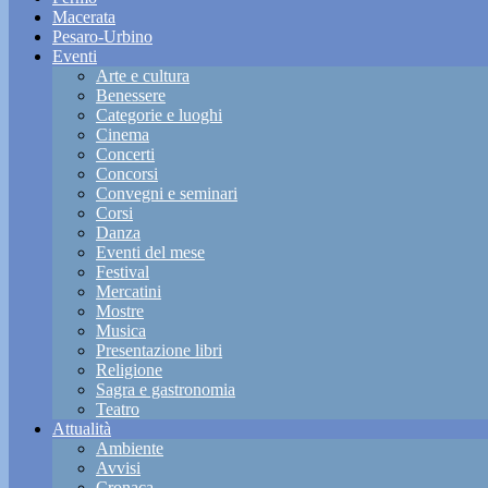
Macerata
Pesaro-Urbino
Eventi
Arte e cultura
Benessere
Categorie e luoghi
Cinema
Concerti
Concorsi
Convegni e seminari
Corsi
Danza
Eventi del mese
Festival
Mercatini
Mostre
Musica
Presentazione libri
Religione
Sagra e gastronomia
Teatro
Attualità
Ambiente
Avvisi
Cronaca