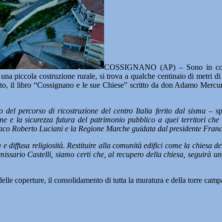
COSSIGNANO (AP) – Sono in corso 
na piccola costruzione rurale, si trova a qualche centinaio di metri di 
mento, il libro “Cossignano e le sue Chiese” scritto da don Adamo Mercur
o del percorso di ricostruzione del centro Italia ferito dal sisma
– sp
e e la sicurezza futura del patrimonio pubblico a quei territori che 
sindaco Roberto Luciani e la Regione Marche guidata dal presidente Fran
 diffusa religiosità. Restituire alla comunità edifici come la chiesa 
ssario Castelli, siamo certi che, al recupero della chiesa, seguirà una
o delle coperture, il consolidamento di tutta la muratura e della torre cam