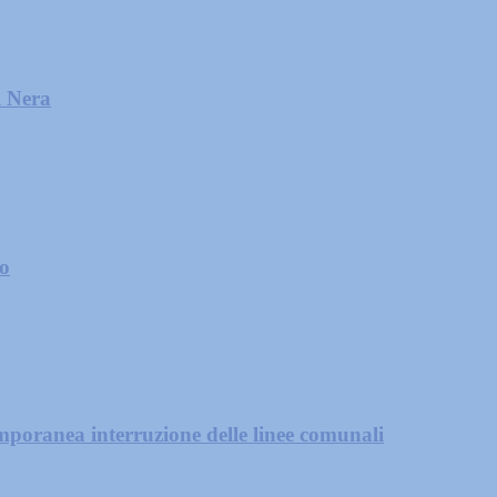
l Nera
zo
mporanea interruzione delle linee comunali