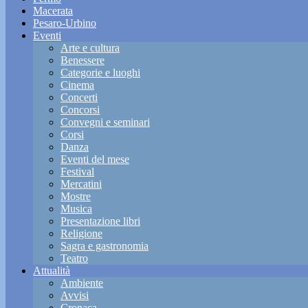
Macerata
Pesaro-Urbino
Eventi
Arte e cultura
Benessere
Categorie e luoghi
Cinema
Concerti
Concorsi
Convegni e seminari
Corsi
Danza
Eventi del mese
Festival
Mercatini
Mostre
Musica
Presentazione libri
Religione
Sagra e gastronomia
Teatro
Attualità
Ambiente
Avvisi
Cronaca