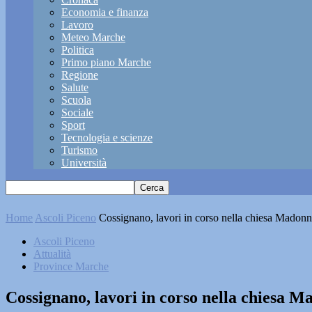
Economia e finanza
Lavoro
Meteo Marche
Politica
Primo piano Marche
Regione
Salute
Scuola
Sociale
Sport
Tecnologia e scienze
Turismo
Università
Home
Ascoli Piceno
Cossignano, lavori in corso nella chiesa Madonn
Ascoli Piceno
Attualità
Province Marche
Cossignano, lavori in corso nella chiesa M