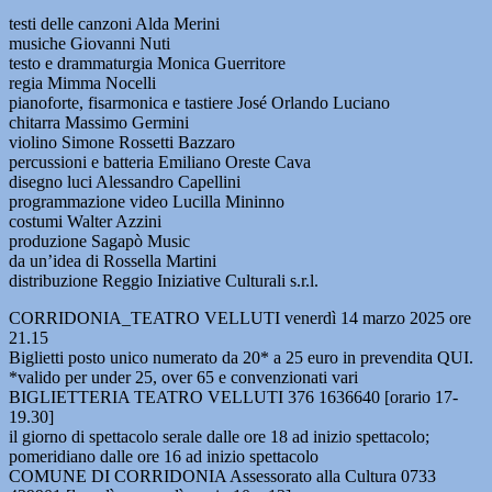
testi delle canzoni Alda Merini
musiche Giovanni Nuti
testo e drammaturgia Monica Guerritore
regia Mimma Nocelli
pianoforte, fisarmonica e tastiere José Orlando Luciano
chitarra Massimo Germini
violino Simone Rossetti Bazzaro
percussioni e batteria Emiliano Oreste Cava
disegno luci Alessandro Capellini
programmazione video Lucilla Mininno
costumi Walter Azzini
produzione Sagapò Music
da un’idea di Rossella Martini
distribuzione Reggio Iniziative Culturali s.r.l.
CORRIDONIA_TEATRO VELLUTI venerdì 14 marzo 2025 ore
21.15
Biglietti posto unico numerato da 20* a 25 euro in prevendita QUI.
*valido per under 25, over 65 e convenzionati vari
BIGLIETTERIA TEATRO VELLUTI 376 1636640 [orario 17-
19.30]
il giorno di spettacolo serale dalle ore 18 ad inizio spettacolo;
pomeridiano dalle ore 16 ad inizio spettacolo
COMUNE DI CORRIDONIA Assessorato alla Cultura 0733