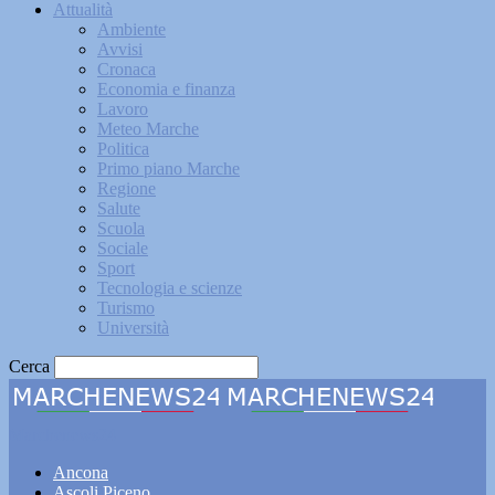
Attualità
Ambiente
Avvisi
Cronaca
Economia e finanza
Lavoro
Meteo Marche
Politica
Primo piano Marche
Regione
Salute
Scuola
Sociale
Sport
Tecnologia e scienze
Turismo
Università
Cerca
Marchenews24
Ancona
Ascoli Piceno