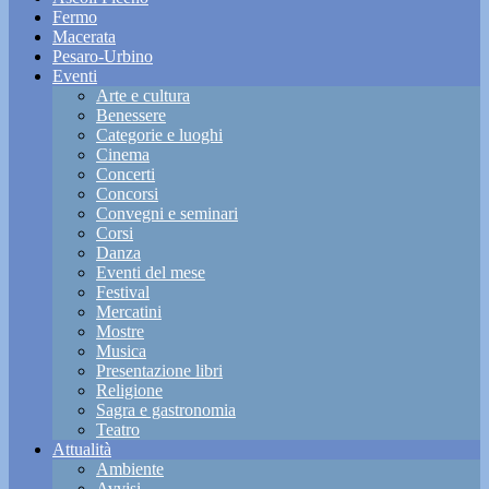
Fermo
Macerata
Pesaro-Urbino
Eventi
Arte e cultura
Benessere
Categorie e luoghi
Cinema
Concerti
Concorsi
Convegni e seminari
Corsi
Danza
Eventi del mese
Festival
Mercatini
Mostre
Musica
Presentazione libri
Religione
Sagra e gastronomia
Teatro
Attualità
Ambiente
Avvisi