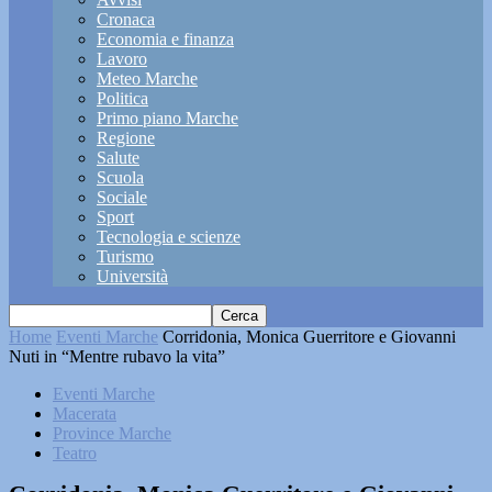
Cronaca
Economia e finanza
Lavoro
Meteo Marche
Politica
Primo piano Marche
Regione
Salute
Scuola
Sociale
Sport
Tecnologia e scienze
Turismo
Università
Home
Eventi Marche
Corridonia, Monica Guerritore e Giovanni
Nuti in “Mentre rubavo la vita”
Eventi Marche
Macerata
Province Marche
Teatro