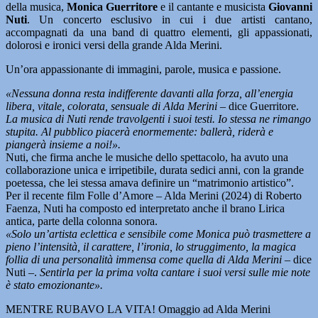
della musica,
Monica Guerritore
e il cantante e musicista
Giovanni
Nuti
. Un concerto esclusivo in cui i due artisti cantano,
accompagnati da una band di quattro elementi, gli appassionati,
dolorosi e ironici versi della grande Alda Merini.
Un’ora appassionante di immagini, parole, musica e passione.
«Nessuna donna resta indifferente davanti alla forza, all’energia
libera, vitale, colorata, sensuale di Alda Merini
– dice Guerritore.
La musica di Nuti rende travolgenti i suoi testi. Io stessa ne rimango
stupita. Al pubblico piacerà enormemente: ballerà, riderà e
piangerà insieme a noi!».
Nuti, che firma anche le musiche dello spettacolo, ha avuto una
collaborazione unica e irripetibile, durata sedici anni, con la grande
poetessa, che lei stessa amava definire un “matrimonio artistico”.
Per il recente film Folle d’Amore – Alda Merini (2024) di Roberto
Faenza, Nuti ha composto ed interpretato anche il brano Lirica
antica, parte della colonna sonora.
«Solo un’artista eclettica e sensibile come Monica può trasmettere a
pieno l’intensità, il carattere, l’ironia, lo struggimento, la magica
follia di una personalità immensa come quella di Alda Merini –
dice
Nuti –.
Sentirla per la prima volta cantare i suoi versi sulle mie note
è stato emozionante».
MENTRE RUBAVO LA VITA! Omaggio ad Alda Merini