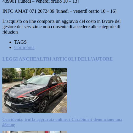
439901 [lunedì – venerdì orario 10 – 13]
INFO AMAT 071 2072439 [lunedì – venerdì orario 10 – 16]
L’acquisto on line comporta un aggravio del costo in favore del
gestore del servizio e non consente di accedere alle categorie di
riduzion
TAGS
Corridonia
LEGGI ANCHE
ALTRI ARTICOLI DELL'AUTORE
Corridonia, truffa aggravata online: i Carabinieri denunciano una
46enne