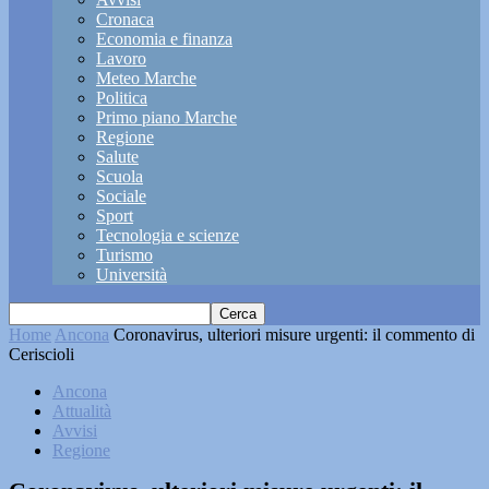
Cronaca
Economia e finanza
Lavoro
Meteo Marche
Politica
Primo piano Marche
Regione
Salute
Scuola
Sociale
Sport
Tecnologia e scienze
Turismo
Università
Home
Ancona
Coronavirus, ulteriori misure urgenti: il commento di
Ceriscioli
Ancona
Attualità
Avvisi
Regione