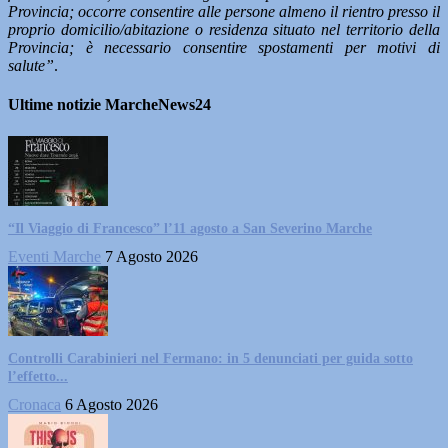
Provincia; occorre consentire alle persone almeno il rientro presso il
proprio domicilio/abitazione o residenza situato nel territorio della
Provincia; è necessario consentire spostamenti per motivi di
salute”
.
Ultime notizie MarcheNews24
“Il Viaggio di Francesco” l’11 agosto a San Severino Marche
Eventi Marche
7 Agosto 2026
Controlli Carabinieri nel Fermano: in 5 denunciati per guida sotto
l’effetto...
Cronaca
6 Agosto 2026