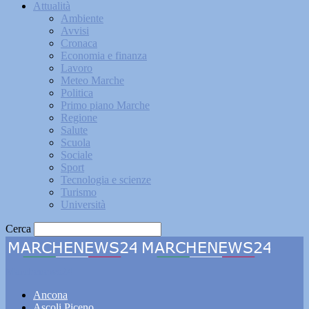
Attualità
Ambiente
Avvisi
Cronaca
Economia e finanza
Lavoro
Meteo Marche
Politica
Primo piano Marche
Regione
Salute
Scuola
Sociale
Sport
Tecnologia e scienze
Turismo
Università
Cerca
Marchenews24
Ancona
Ascoli Piceno