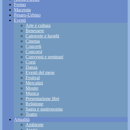
Fermo
Macerata
Pesaro-Urbino
Eventi
Arte e cultura
Benessere
Categorie e luoghi
Cinema
Concerti
Concorsi
Convegni e seminari
Corsi
Danza
Eventi del mese
Festival
Mercatini
Mostre
Musica
Presentazione libri
Religione
Sagra e gastronomia
Teatro
Attualità
Ambiente
Avvisi