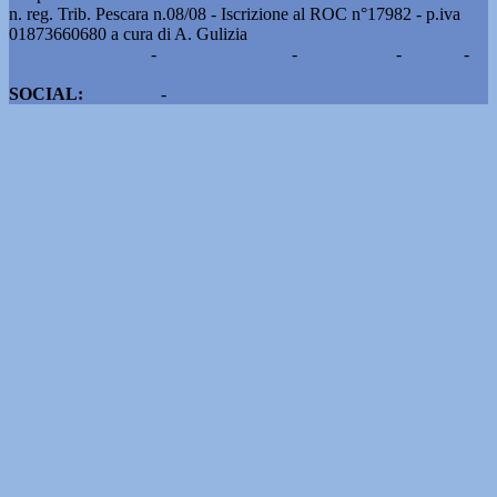
n. reg. Trib. Pescara n.08/08 - Iscrizione al ROC n°17982 - p.iva
01873660680 a cura di A. Gulizia
Pubblicità e contatti
-
Notizie del giorno
-
Informazioni
-
Privacy
-
Cookie
SOCIAL:
Facebook
-
X