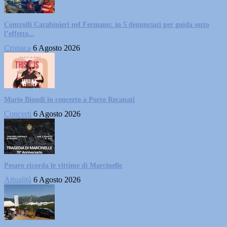
Controlli Carabinieri nel Fermano: in 5 denunciati per guida sotto
l’effetto...
Cronaca
6 Agosto 2026
Mario Biondi in concerto a Porto Recanati
Concerti
6 Agosto 2026
Pesaro ricorda le vittime di Marcinelle
Attualità
6 Agosto 2026