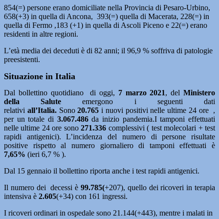
854(=) persone erano domiciliate nella Provincia di Pesaro-Urbino,
658(+3) in quella di Ancona, 393(=) quella di Macerata, 228(=) in
quella di Fermo ,183 (+1) in quella di Ascoli Piceno e 22(=) erano
residenti in altre regioni.
L’età media dei deceduti è di 82 anni; il 96,9 % soffriva di patologie
preesistenti.
Situazione in Italia
Dal bollettino quotidiano di oggi,
7 marzo 2021
, del
Ministero
della Salute
emergono i seguenti dati
relativi
all’Italia.
Sono
20.765
i nuovi positivi nelle ultime 24 ore ,
per un totale di
3.067.486
da inizio pandemia.I tamponi effettuati
nelle ultime 24 ore sono
271.336
complessivi ( test molecolari + test
rapidi antigenici). L’incidenza del numero di persone risultate
positive rispetto al numero giornaliero di tamponi effettuati è
7,65%
(ieri 6,7 % ).
Dal 15 gennaio il bollettino riporta anche i test rapidi antigenici.
Il numero dei decessi è
99.785(
+207), quello dei ricoveri in terapia
intensiva è
2.605
(+34) con 161 ingressi.
I ricoveri ordinari in ospedale sono 21.144(+443), mentre i malati in