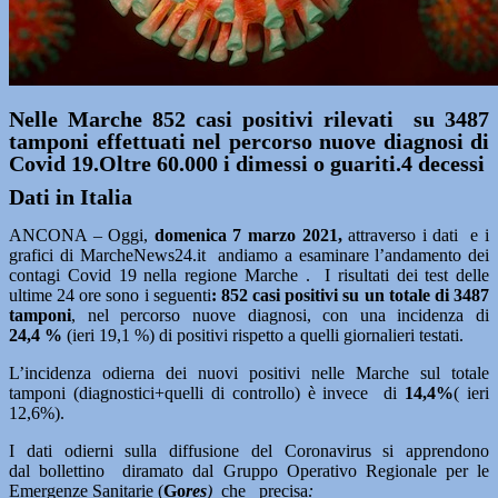
Nelle Marche 852 casi positivi rilevati su 3487
tamponi effettuati nel percorso nuove diagnosi di
Covid 19.Oltre 60.000 i dimessi o guariti.4 decessi
Dati in Italia
ANCONA – Oggi,
domenica 7
marzo 2021
,
attraverso i dati e i
grafici di MarcheNews24.it andiamo a esaminare l’andamento dei
contagi Covid 19 nella regione Marche . I risultati dei test delle
ultime 24 ore sono i seguenti
: 852
casi positivi su un totale di 3487
tamponi
, nel percorso nuove diagnosi, con una incidenza di
24,4 %
(ieri 19,1 %) di positivi rispetto a quelli giornalieri testati.
L’incidenza odierna dei nuovi positivi nelle Marche sul totale
tamponi (diagnostici+quelli di controllo) è invece di
14,4%
( ieri
12,6%).
I dati odierni sulla diffusione del Coronavirus si apprendono
dal bollettino diramato dal Gruppo Operativo Regionale per le
Emergenze Sanitarie (
Go
res
)
che precisa
: