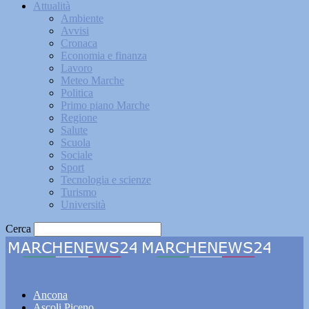
Attualità
Ambiente
Avvisi
Cronaca
Economia e finanza
Lavoro
Meteo Marche
Politica
Primo piano Marche
Regione
Salute
Scuola
Sociale
Sport
Tecnologia e scienze
Turismo
Università
Cerca
Marchenews24
Ancona
Ascoli Piceno