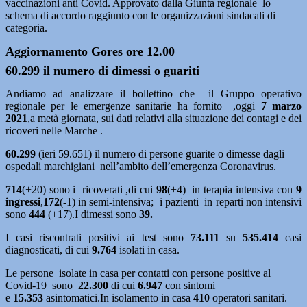
vaccinazioni anti Covid. Approvato dalla Giunta regionale lo
schema di accordo raggiunto con le organizzazioni sindacali di
categoria.
Aggiornamento Gores ore 12.00
60.299 il numero di dimessi o guariti
Andiamo ad analizzare il bollettino che il Gruppo operativo
regionale per le emergenze sanitarie ha fornito ,oggi
7 marzo
2021
,a metà giornata, sui dati relativi alla situazione dei contagi e dei
ricoveri nelle Marche .
60.299
(ieri 59.651) il numero di persone guarite o dimesse dagli
ospedali marchigiani nell’ambito dell’emergenza Coronavirus.
714
(+20) sono i ricoverati ,di cui
98
(+4)
in terapia intensiva con
9
ingressi
,
172
(-1)
in semi-intensiva; i pazienti in reparti non intensivi
sono
444
(+17).I dimessi sono
39.
I casi riscontrati positivi ai test sono
73.111
su
535.414
casi
diagnosticati, di cui
9.764
isolati in casa.
Le persone isolate in casa per contatti con persone positive al
Covid-19 sono
22.300
di cui
6.947
con sintomi
e
15.353
asintomatici.In isolamento in casa
410
operatori sanitari.