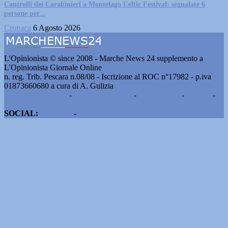
Controlli dei Carabinieri a Montelago Celtic Festival: segnalate 6
persone per...
Cronaca
6 Agosto 2026
L'Opinionista © since 2008 - Marche News 24 supplemento a
L'Opinionista Giornale Online
n. reg. Trib. Pescara n.08/08 - Iscrizione al ROC n°17982 - p.iva
01873660680 a cura di A. Gulizia
Pubblicità e contatti
-
Notizie del giorno
-
Informazioni
-
Privacy
-
Cookie
SOCIAL:
Facebook
-
X