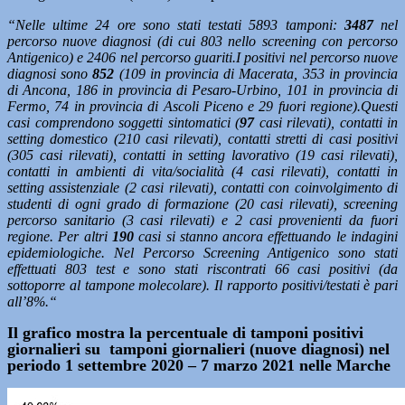
“Nelle ultime 24 ore sono stati testati
5893 tamponi:
3487
nel
percorso nuove diagnosi (di cui 803 nello screening con percorso
Antigenico) e 2406 nel percorso guariti.
I positivi nel percorso nuove
diagnosi sono
852
(109 in provincia di Macerata, 353 in provincia
di Ancona, 186 in provincia di Pesaro-Urbino, 101 in provincia di
Fermo, 74 in provincia di Ascoli Piceno e 29 fuori regione).
Questi
casi comprendono soggetti sintomatici (
97
casi rilevati), contatti in
setting domestico (210 casi rilevati), contatti stretti di casi positivi
(305 casi rilevati), contatti in setting lavorativo (19 casi rilevati),
contatti in ambienti di vita/socialità (4 casi rilevati), contatti in
setting assistenziale (2 casi rilevati), contatti con coinvolgimento di
studenti di ogni grado di formazione (20 casi rilevati), screening
percorso sanitario (3 casi rilevati) e 2 casi provenienti da fuori
regione. Per altri
190
casi si stanno ancora effettuando le indagini
epidemiologiche. Nel Percorso Screening Antigenico sono stati
effettuati 803 test e sono stati riscontrati 66 casi positivi (da
sottoporre al tampone molecolare). Il rapporto positivi/testati è pari
all’8%.
“
Il grafico mostra la percentuale di tamponi positivi
giornalieri su tamponi giornalieri (nuove diagnosi) nel
periodo 1 settembre 2020 – 7 marzo 2021 nelle Marche