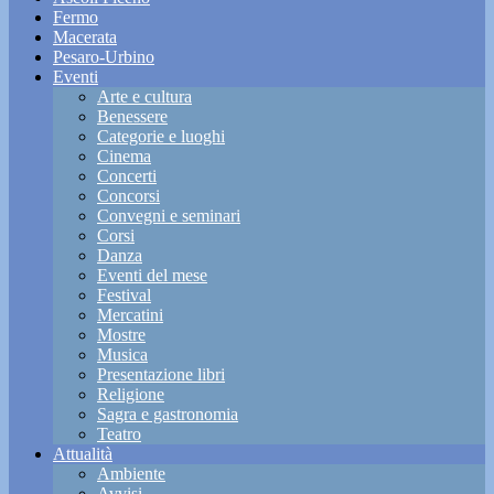
Fermo
Macerata
Pesaro-Urbino
Eventi
Arte e cultura
Benessere
Categorie e luoghi
Cinema
Concerti
Concorsi
Convegni e seminari
Corsi
Danza
Eventi del mese
Festival
Mercatini
Mostre
Musica
Presentazione libri
Religione
Sagra e gastronomia
Teatro
Attualità
Ambiente
Avvisi