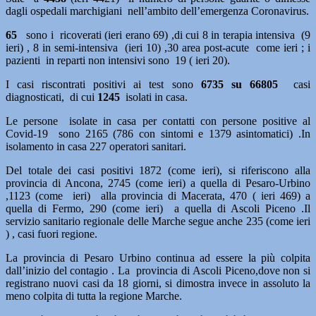
dagli ospedali marchigiani nell’ambito dell’emergenza Coronavirus.
65
sono i ricoverati (ieri erano 69) ,di cui 8 in terapia intensiva (9
ieri) , 8 in semi-intensiva (ieri 10) ,30 area post-acute come ieri ; i
pazienti in reparti non intensivi sono 19 ( ieri 20).
I casi riscontrati positivi ai test sono
6735 su 66805
casi
diagnosticati, di cui
1245
isolati in casa.
Le persone isolate in casa per contatti con persone positive al
Covid-19 sono 2165 (786 con sintomi e 1379 asintomatici) .In
isolamento in casa 227 operatori sanitari.
Del totale dei casi positivi 1872 (come ieri), si riferiscono alla
provincia di Ancona, 2745 (come ieri) a quella di Pesaro-Urbino
,1123 (come ieri) alla provincia di Macerata, 470 ( ieri 469) a
quella di Fermo, 290 (come ieri) a quella di Ascoli Piceno .Il
servizio sanitario regionale delle Marche segue anche 235 (come ieri
) , casi fuori regione.
La provincia di Pesaro Urbino continua ad essere la più colpita
dall’inizio del contagio . La provincia di Ascoli Piceno,dove non si
registrano nuovi casi da 18 giorni, si dimostra invece in assoluto la
meno colpita di tutta la regione Marche.