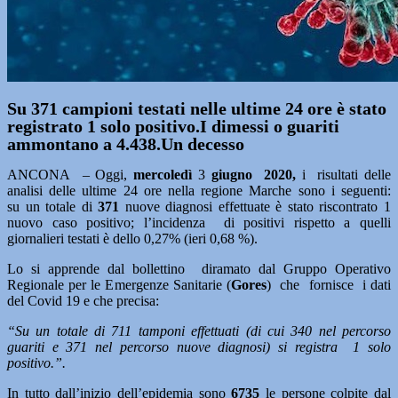
Su 371 campioni testati nelle ultime 24 ore è stato
registrato 1 solo positivo.I dimessi o guariti
ammontano a 4.438.Un decesso
ANCONA – Oggi,
mercoledì
3
giugno 2020,
i risultati delle
analisi delle ultime 24 ore nella regione Marche sono i seguenti:
su un totale di
371
nuove diagnosi effettuate è stato riscontrato 1
nuovo caso positivo; l’incidenza
di positivi rispetto a quelli
giornalieri testati è dello 0,27% (ieri 0,68 %).
Lo si apprende dal bollettino diramato dal Gruppo Operativo
Regionale per le Emergenze Sanitarie (
Gores
) che fornisce i dati
del Covid 19 e che precisa:
“Su un totale di 711 tamponi effettuati (di cui 340 nel percorso
guariti e 371 nel percorso nuove diagnosi) si registra 1 solo
positivo.”.
In tutto dall’inizio dell’epidemia sono
6735
le persone colpite dal