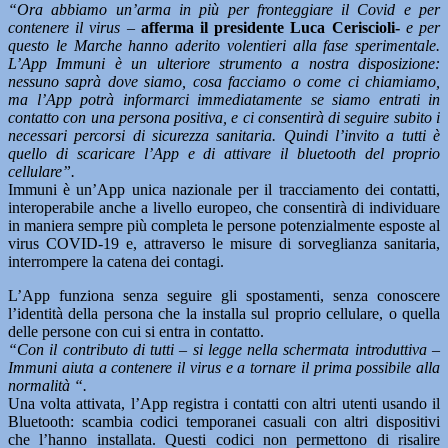
“Ora abbiamo un’arma in più per fronteggiare il Covid e per
contenere il virus –
afferma il presidente Luca Ceriscioli-
e per
questo le Marche hanno aderito volentieri alla fase sperimentale.
L’App Immuni è un ulteriore strumento a nostra disposizione:
nessuno saprà dove siamo, cosa facciamo o come ci chiamiamo,
ma l’App potrà informarci immediatamente se siamo entrati in
contatto con una persona positiva, e ci consentirà di seguire subito i
necessari percorsi di sicurezza sanitaria. Quindi l’invito a tutti è
quello di scaricare l’App e di attivare il bluetooth del proprio
cellulare”.
Immuni è un’App unica nazionale per il tracciamento dei contatti,
interoperabile anche a livello europeo, che consentirà di individuare
in maniera sempre più completa le persone potenzialmente esposte al
virus COVID-19 e, attraverso le misure di sorveglianza sanitaria,
interrompere la catena dei contagi.
L’App funziona senza seguire gli spostamenti, senza conoscere
l’identità della persona che la installa sul proprio cellulare, o quella
delle persone con cui si entra in contatto.
“Con il contributo di tutti – si legge nella schermata introduttiva –
Immuni aiuta a contenere il virus e a tornare il prima possibile alla
normalità “.
Una volta attivata, l’App registra i contatti con altri utenti usando il
Bluetooth: scambia codici temporanei casuali con altri dispositivi
che l’hanno installata. Questi codici non permettono di risalire