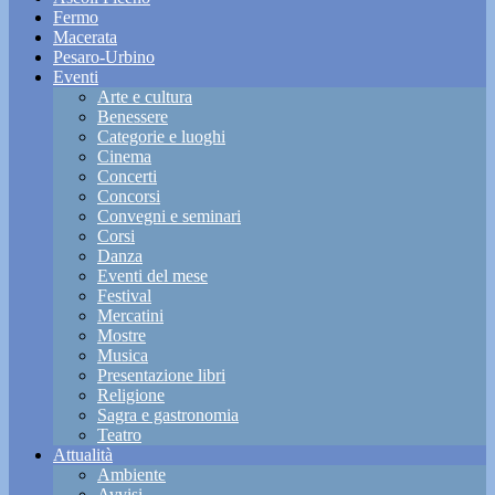
Fermo
Macerata
Pesaro-Urbino
Eventi
Arte e cultura
Benessere
Categorie e luoghi
Cinema
Concerti
Concorsi
Convegni e seminari
Corsi
Danza
Eventi del mese
Festival
Mercatini
Mostre
Musica
Presentazione libri
Religione
Sagra e gastronomia
Teatro
Attualità
Ambiente
Avvisi