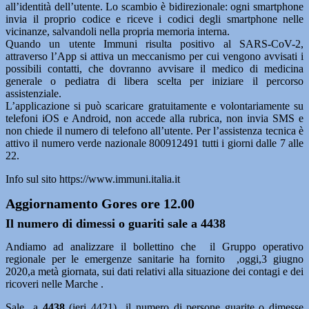
all’identità dell’utente. Lo scambio è bidirezionale: ogni smartphone
invia il proprio codice e riceve i codici degli smartphone nelle
vicinanze, salvandoli nella propria memoria interna.
Quando un utente Immuni risulta positivo al SARS-CoV-2,
attraverso l’App si attiva un meccanismo per cui vengono avvisati i
possibili contatti, che dovranno avvisare il medico di medicina
generale o pediatra di libera scelta per iniziare il percorso
assistenziale.
L’applicazione si può scaricare gratuitamente e volontariamente su
telefoni iOS e Android, non accede alla rubrica, non invia SMS e
non chiede il numero di telefono all’utente. Per l’assistenza tecnica è
attivo il numero verde nazionale 800912491 tutti i giorni dalle 7 alle
22.
Info sul sito https://www.immuni.italia.it
Aggiornamento Gores ore 12.00
Il numero di dimessi o guariti sale a 4438
Andiamo ad analizzare il bollettino che il Gruppo operativo
regionale per le emergenze sanitarie ha fornito ,oggi,3 giugno
2020,a metà giornata, sui dati relativi alla situazione dei contagi e dei
ricoveri nelle Marche .
Sale a
4438
(ieri 4421) il numero di persone guarite o dimesse