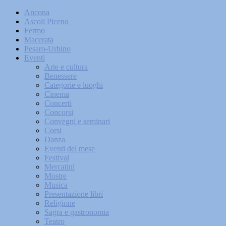
Ancona
Ascoli Piceno
Fermo
Macerata
Pesaro-Urbino
Eventi
Arte e cultura
Benessere
Categorie e luoghi
Cinema
Concerti
Concorsi
Convegni e seminari
Corsi
Danza
Eventi del mese
Festival
Mercatini
Mostre
Musica
Presentazione libri
Religione
Sagra e gastronomia
Teatro