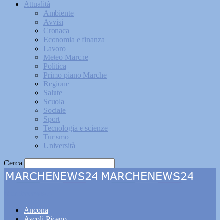
Attualità
Ambiente
Avvisi
Cronaca
Economia e finanza
Lavoro
Meteo Marche
Politica
Primo piano Marche
Regione
Salute
Scuola
Sociale
Sport
Tecnologia e scienze
Turismo
Università
Cerca
Marchenews24
Ancona
Ascoli Piceno