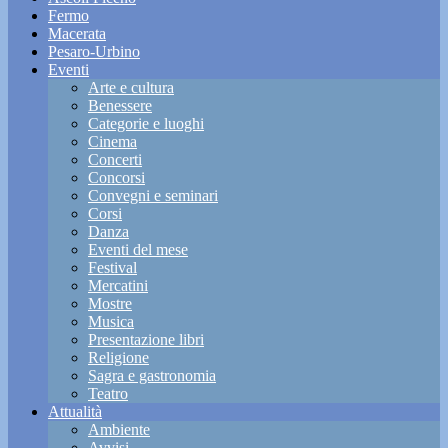
Fermo
Macerata
Pesaro-Urbino
Eventi
Arte e cultura
Benessere
Categorie e luoghi
Cinema
Concerti
Concorsi
Convegni e seminari
Corsi
Danza
Eventi del mese
Festival
Mercatini
Mostre
Musica
Presentazione libri
Religione
Sagra e gastronomia
Teatro
Attualità
Ambiente
Avvisi