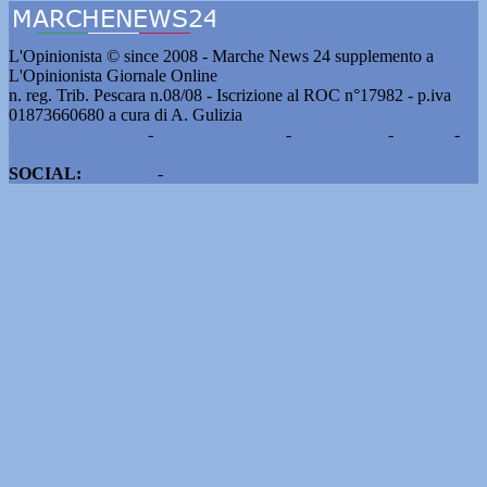
L'Opinionista © since 2008 - Marche News 24 supplemento a
L'Opinionista Giornale Online
n. reg. Trib. Pescara n.08/08 - Iscrizione al ROC n°17982 - p.iva
01873660680 a cura di A. Gulizia
Pubblicità e contatti
-
Notizie del giorno
-
Informazioni
-
Privacy
-
Cookie
SOCIAL:
Facebook
-
X