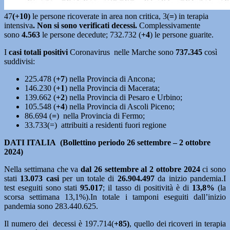
47
(+10)
le persone ricoverate in area non critica, 3(
=
) in terapia
intensiva
. Non si sono verificati decessi
.
Complessivamente
sono
4.563
le persone decedute; 732.732 (
+4
) le persone guarite.
I
casi totali positivi
Coronavirus nelle Marche sono
737.345
così
suddivisi:
225.478 (
+7
) nella Provincia di Ancona;
146.230 (
+1
) nella Provincia di Macerata;
139.662 (
+2
) nella Provincia di Pesaro e Urbino;
105.548 (
+4
) nella Provincia di Ascoli Piceno;
86.694 (
=
) nella Provincia di Fermo;
33.733(=) attribuiti a residenti fuori regione
DATI ITALIA (Bollettino periodo 26 settembre – 2 ottobre
2024)
Nella settimana che va
dal 26 settembre al 2 ottobre 2024
ci sono
stati
13.073 casi
per un totale di
26.904.497
da inizio pandemia.I
test eseguiti sono stati
95.017
; il tasso di positività è di
13,8%
(la
scorsa settimana 13,1%).In totale i tamponi eseguiti dall’inizio
pandemia sono 283.440.625.
Il numero dei decessi è 197.714(
+85)
, quello dei ricoveri in terapia