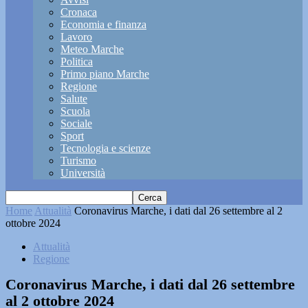
Cronaca
Economia e finanza
Lavoro
Meteo Marche
Politica
Primo piano Marche
Regione
Salute
Scuola
Sociale
Sport
Tecnologia e scienze
Turismo
Università
Home
Attualità
Coronavirus Marche, i dati dal 26 settembre al 2
ottobre 2024
Attualità
Regione
Coronavirus Marche, i dati dal 26 settembre
al 2 ottobre 2024