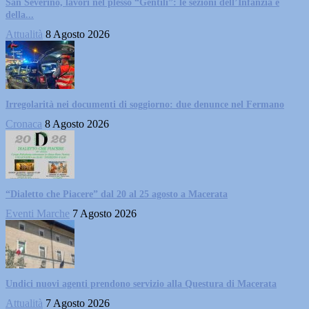
San Severino, lavori nel plesso “Gentili”: le sezioni dell’Infanzia e
della...
Attualità
8 Agosto 2026
Irregolarità nei documenti di soggiorno: due denunce nel Fermano
Cronaca
8 Agosto 2026
“Dialetto che Piacere” dal 20 al 25 agosto a Macerata
Eventi Marche
7 Agosto 2026
Undici nuovi agenti prendono servizio alla Questura di Macerata
Attualità
7 Agosto 2026