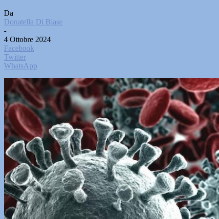
Da
Donatella Di Biase
-
4 Ottobre 2024
Facebook
Twitter
WhatsApp