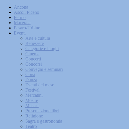
Ancona
Ascoli Piceno
Fermo
Macerata
Pesaro-Urbino
Eventi
Arte e cultura
Benessere
Categorie e luoghi
Cinema
Concerti
Concorsi
Convegni e seminari
Corsi
Danza
Eventi del mese
Festival
Mercatini
Mostre
Musica
Presentazione libri
Religione
Sagra e gastronomia
Teatro