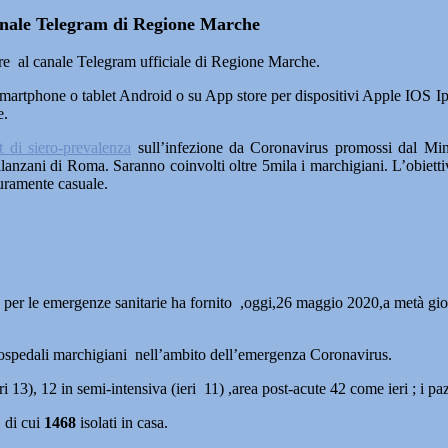
anale Telegram di Regione Marche
ivere al canale Telegram ufficiale di Regione Marche.
 smartphone o tablet Android o su App store per dispositivi Apple IOS
e.
st di siero-prevalenza
sull’infezione da Coronavirus promossi dal Minis
lanzani di Roma. Saranno coinvolti oltre 5mila i marchigiani. L’obietti
puramente casuale.
er le emergenze sanitarie ha fornito ,oggi,26 maggio 2020,a metà giornata
 ospedali marchigiani nell’ambito dell’emergenza Coronavirus.
ri 13), 12 in semi-intensiva (ieri 11) ,area post-acute 42 come ieri ; i pa
 di cui
1468
isolati in casa.