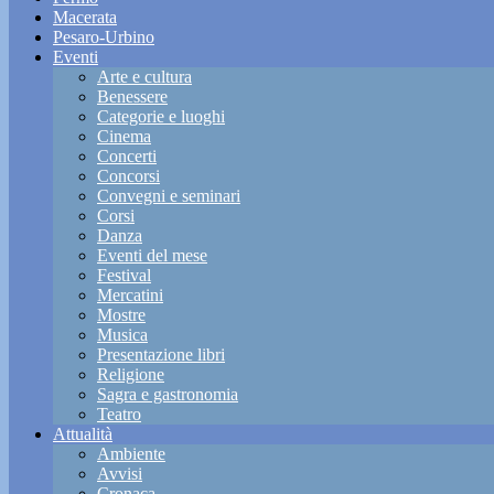
Macerata
Pesaro-Urbino
Eventi
Arte e cultura
Benessere
Categorie e luoghi
Cinema
Concerti
Concorsi
Convegni e seminari
Corsi
Danza
Eventi del mese
Festival
Mercatini
Mostre
Musica
Presentazione libri
Religione
Sagra e gastronomia
Teatro
Attualità
Ambiente
Avvisi
Cronaca