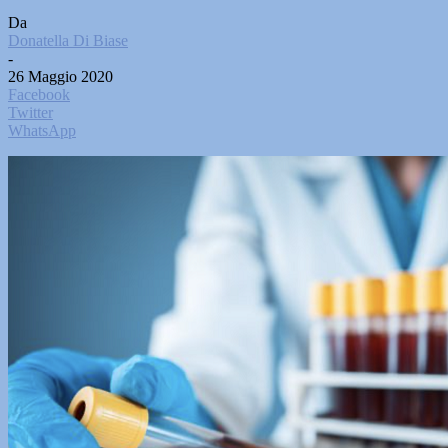
Da
Donatella Di Biase
-
26 Maggio 2020
Facebook
Twitter
WhatsApp