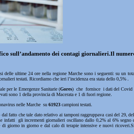
rafico sull’andamento dei contagi giornalieri.Il nume
lisi delle ultime 24 ore nella regione Marche sono i seguenti: su un tot
giornalieri testati. Ricordiamo che ieri l’incidenza era stata dello 0,5% .
le per le Emergenze Sanitarie (
Gores
) che fornisce i dati del Covid 1
evati sono 1 della provincia di Macerata e 1 di fuori regione.
ronavirus nelle Marche su
61923
campioni testati.
 fatto che tale dato relativo ai tamponi raggruppava casi del 29, del 3
le infatti gli incrementi giornalieri oscillano dallo 0,2% al 6% segno c
i giorno in giorno e dal calo di terapie intensive e nuovi ricoveri.Si