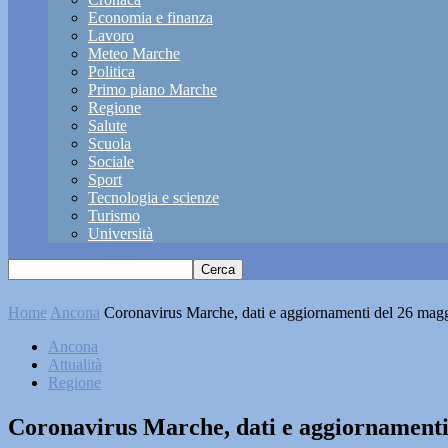
Economia e finanza
Lavoro
Meteo Marche
Politica
Primo piano Marche
Regione
Salute
Scuola
Sociale
Sport
Tecnologia e scienze
Turismo
Università
Home
Ancona
Coronavirus Marche, dati e aggiornamenti del 26 mag
Ancona
Attualità
Regione
Coronavirus Marche, dati e aggiornamenti