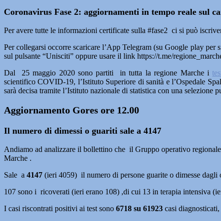
Coronavirus Fase 2: aggiornamenti in tempo reale sul c
Per avere tutte le informazioni certificate sulla #fase2 ci si può iscr
Per collegarsi occorre scaricare l’App Telegram (su Google play per
sul pulsante “Unisciti” oppure usare il link https://t.me/regione_march
Dal 25 maggio 2020 sono partiti in tutta la regione Marche i
te
scientifico COVID-19, l’Istituto Superiore di sanità e l’Ospedale Spal
sarà decisa tramite l’Istituto nazionale di statistica con una selezione 
Aggiornamento Gores ore 12.00
Il numero di dimessi o guariti sale a 4147
Andiamo ad analizzare il bollettino che il Gruppo operativo regionale p
Marche .
Sale a
4147
(ieri 4059) il numero di persone guarite o dimesse dagli
107 sono i ricoverati (ieri erano 108) ,di cui 13 in terapia intensiva (ie
I casi riscontrati positivi ai test sono
6718 su 61923
casi diagnosticati,