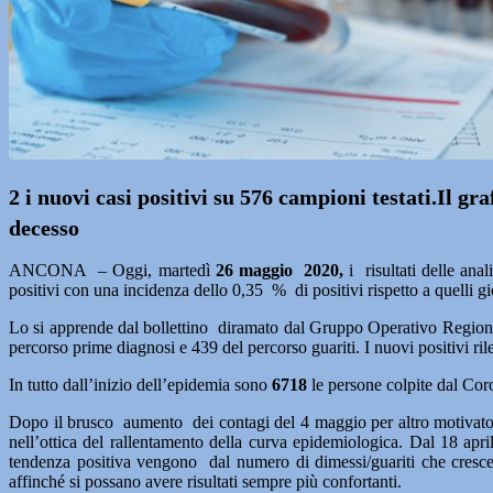
2 i nuovi casi positivi su 576 campioni testati.Il g
decesso
ANCONA – Oggi, martedì
26 maggio 2020,
i risultati delle ana
positivi con una incidenza dello 0,35 %
di positivi rispetto a quelli 
Lo si apprende dal bollettino diramato dal Gruppo Operativo Regiona
percorso prime diagnosi e 439 del percorso guariti. I nuovi positivi ril
In tutto dall’inizio dell’epidemia sono
6718
le persone colpite dal Co
Dopo il brusco aumento dei contagi del 4 maggio per altro motivato dal
nell’ottica del rallentamento della curva epidemiologica. Dal 18 apri
tendenza positiva vengono dal numero di dimessi/guariti che cresce d
affinché si possano avere risultati sempre più confortanti.