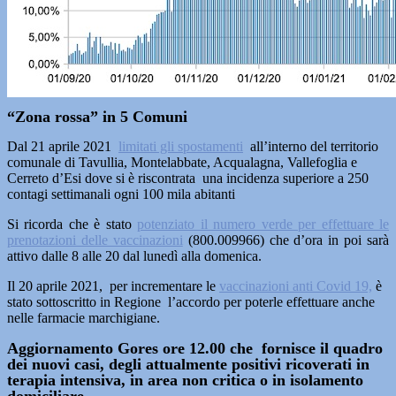
“Zona rossa” in 5 Comuni
Dal 21 aprile 2021
limitati gli spostamenti
all’interno del territorio
comunale di Tavullia, Montelabbate, Acqualagna, Vallefoglia e
Cerreto d’Esi dove si è riscontrata una incidenza superiore a 250
contagi settimanali ogni 100 mila abitanti
Si ricorda che è stato
potenziato il numero verde per effettuare le
prenotazioni delle vaccinazioni
(800.009966) che d’ora in poi sarà
attivo dalle 8 alle 20 dal lunedì alla domenica.
Il 20 aprile 2021, per incrementare le
vaccinazioni anti Covid 19,
è
stato sottoscritto in Regione l’accordo per poterle effettuare anche
nelle farmacie marchigiane.
Aggiornamento Gores ore 12.00 che fornisce il quadro
dei nuovi casi, degli attualmente positivi ricoverati in
terapia intensiva, in area non critica o in isolamento