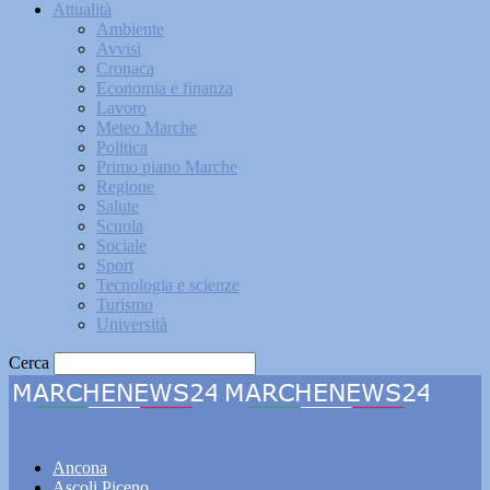
Attualità
Ambiente
Avvisi
Cronaca
Economia e finanza
Lavoro
Meteo Marche
Politica
Primo piano Marche
Regione
Salute
Scuola
Sociale
Sport
Tecnologia e scienze
Turismo
Università
Cerca
Marchenews24
Ancona
Ascoli Piceno