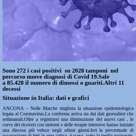
Sono 272 i casi positivi su 2028 tamponi nel
percorso nuove diagnosi di Covid 19.Sale
a 85.428 il numero di dimessi o guariti.Altri 11
decessi
Situazione in Italia: dati e grafici
ANCONA – Nelle Marche migliora la situazione epidemiologica
legata al Coronavirus.La conferma arriva sia dai dati giornalieri che
settimanali.Oltre a registrarsi una diminuzione dei nuovi casi , le
curve dei ricoveri con sintomi e delle terapie intensive hanno iniziato
una discesa più veloce negli ultimi giorni.Ieri la percentuale di
occupazione di letti in area critica è scesa sotto la media nazionale,