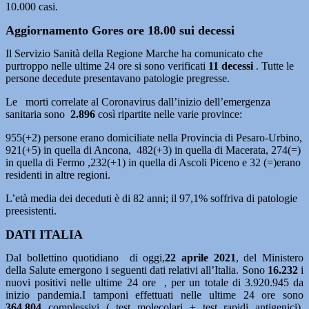
10.000 casi.
Aggiornamento Gores ore 18.00 sui decessi
Il Servizio Sanità della Regione Marche ha comunicato che
purtroppo nelle ultime 24 ore si sono verificati
11 decessi
. Tutte le
persone decedute presentavano patologie pregresse.
Le morti correlate al Coronavirus dall’inizio dell’emergenza
sanitaria sono
2.896
così ripartite nelle varie province:
955(+2) persone erano domiciliate nella Provincia di Pesaro-Urbino,
921(+5) in quella di Ancona, 482(+3) in quella di Macerata, 274(=)
in quella di Fermo ,232(+1) in quella di Ascoli Piceno e 32 (=)erano
residenti in altre regioni.
L’età media dei deceduti è di 82 anni; il 97,1% soffriva di patologie
preesistenti.
DATI ITALIA
Dal bollettino quotidiano di oggi,
22 aprile 2021
, del Ministero
della Salute emergono i seguenti dati relativi all’Italia. Sono
16
.232
i
nuovi positivi nelle ultime 24 ore , per un totale di 3.920.945 da
inizio pandemia.I tamponi effettuati nelle ultime 24 ore sono
364
.804
complessivi ( test molecolari + test rapidi antigenici).