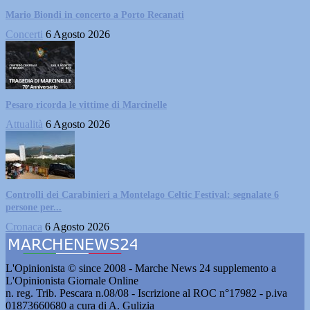
Mario Biondi in concerto a Porto Recanati
Concerti
6 Agosto 2026
Pesaro ricorda le vittime di Marcinelle
Attualità
6 Agosto 2026
Controlli dei Carabinieri a Montelago Celtic Festival: segnalate 6
persone per...
Cronaca
6 Agosto 2026
L'Opinionista © since 2008 - Marche News 24 supplemento a
L'Opinionista Giornale Online
n. reg. Trib. Pescara n.08/08 - Iscrizione al ROC n°17982 - p.iva
01873660680 a cura di A. Gulizia