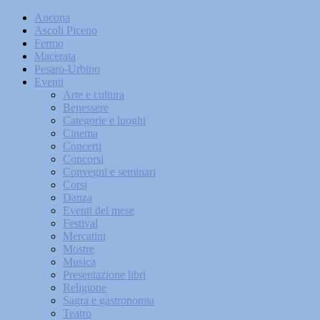
Ancona
Ascoli Piceno
Fermo
Macerata
Pesaro-Urbino
Eventi
Arte e cultura
Benessere
Categorie e luoghi
Cinema
Concerti
Concorsi
Convegni e seminari
Corsi
Danza
Eventi del mese
Festival
Mercatini
Mostre
Musica
Presentazione libri
Religione
Sagra e gastronomia
Teatro