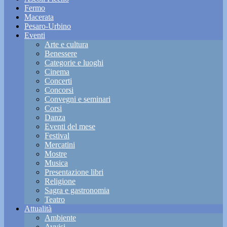
Fermo
Macerata
Pesaro-Urbino
Eventi
Arte e cultura
Benessere
Categorie e luoghi
Cinema
Concerti
Concorsi
Convegni e seminari
Corsi
Danza
Eventi del mese
Festival
Mercatini
Mostre
Musica
Presentazione libri
Religione
Sagra e gastronomia
Teatro
Attualità
Ambiente
Avvisi