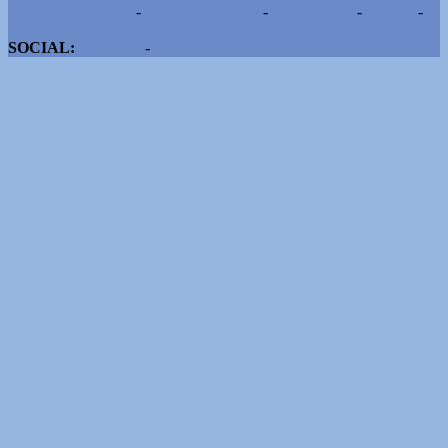
Pubblicità e contatti
-
Notizie del giorno
-
Informazioni
-
Privacy
-
Cookie
SOCIAL:
Facebook
-
X