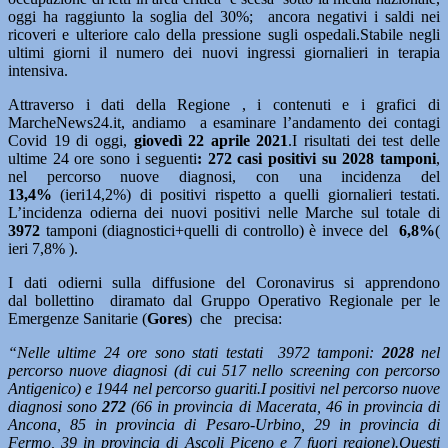
oggi ha raggiunto la soglia del 30%; ancora negativi i saldi nei
ricoveri e ulteriore calo della pressione sugli ospedali.Stabile negli
ultimi giorni il numero dei nuovi ingressi giornalieri in terapia
intensiva.
Attraverso i dati della Regione , i contenuti e i grafici di
MarcheNews24.it, andiamo a esaminare l’andamento dei contagi
Covid 19 di oggi,
giov
edì 22
aprile 2021
.I risultati dei test delle
ultime 24 ore sono i seguenti
: 272
casi positivi su 2028 tamponi
,
nel percorso nuove diagnosi, con una incidenza del
13,4%
(ieri14,2%) di positivi rispetto a quelli giornalieri testati.
L’incidenza odierna dei nuovi positivi nelle Marche sul totale di
3972
tamponi (diagnostici+quelli di controllo) è invece del
6,8%
(
ieri 7,8% ).
I dati odierni sulla diffusione del Coronavirus si apprendono
dal bollettino diramato dal Gruppo Operativo Regionale per le
Emergenze Sanitarie (
Gores
) che precisa:
“Nelle ultime 24 ore sono stati testati 3972 tamponi:
2028
nel
percorso nuove diagnosi (di
cui 517 nello screening con percorso
Antigenico) e 1944 nel percorso guariti.
I positivi nel percorso nuove
diagnosi sono
272
(66 in provincia di Macerata, 46 in provincia di
Ancona, 85 in provincia di Pesaro-Urbino, 29 in provincia di
Fermo, 39 in provincia di Ascoli Piceno e 7 fuori regione).
Questi