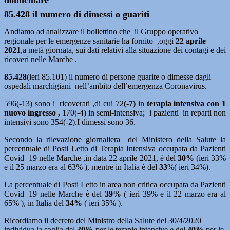
domiciliare
85.428 il numero di dimessi o guariti
Andiamo ad analizzare il bollettino che il Gruppo operativo
regionale per le emergenze sanitarie ha fornito ,oggi
22
aprile
2021
,a metà giornata, sui dati relativi alla situazione dei contagi e dei
ricoveri nelle Marche .
85.428
(ieri 85.101) il numero di persone guarite o dimesse dagli
ospedali marchigiani nell’ambito dell’emergenza Coronavirus.
596(-13) sono i ricoverati ,di cui 72
(-7)
in
terapia intensiva con 1
nuovo ingresso ,
170(-4) in semi-intensiva; i pazienti in reparti non
intensivi sono 354(-2).I dimessi sono 36.
Secondo la rilevazione giornaliera del Ministero della Salute la
percentuale di Posti Letto di Terapia Intensiva occupata da Pazienti
Covid−19 nelle Marche ,in data 22 aprile 2021, è del
30%
(ieri 33%
e il 25 marzo era al 63% ), mentre in Italia è del
33
%( ieri 34%).
La percentuale di Posti Letto in area non critica occupata da Pazienti
Covid−19 nelle Marche è del
39%
( ieri 39% e il 22 marzo era al
65% ), in Italia del
34%
( ieri 35% ).
Ricordiamo il decreto del Ministro della Salute del 30/4/2020
individua la soglia del
30%
per le terapie intensive e del
40%
per le