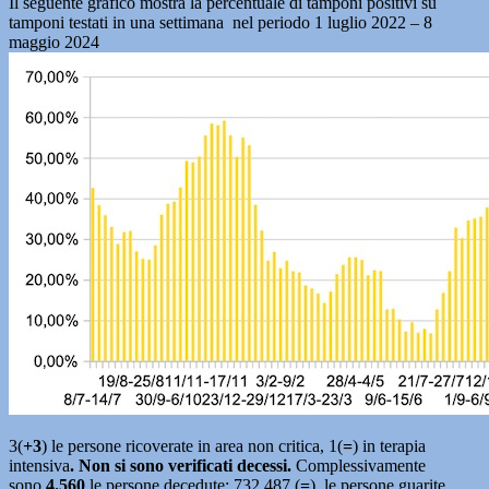
Il seguente grafico mostra la percentuale di tamponi positivi su
tamponi testati in una settimana nel periodo 1 luglio 2022 – 8
maggio 2024
3(
+3
) le persone ricoverate in area non critica, 1(
=
) in terapia
intensiva
. Non si sono verificati decessi
.
Complessivamente
sono
4.560
le persone decedute; 732.487 (
=
) le persone guarite.