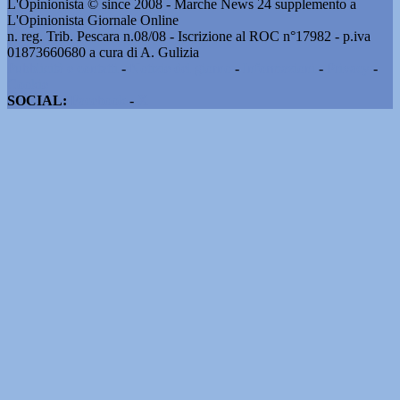
L'Opinionista © since 2008 - Marche News 24 supplemento a
L'Opinionista Giornale Online
n. reg. Trib. Pescara n.08/08 - Iscrizione al ROC n°17982 - p.iva
01873660680 a cura di A. Gulizia
Pubblicità e contatti
-
Notizie del giorno
-
Informazioni
-
Privacy
-
Cookie
SOCIAL:
Facebook
-
X