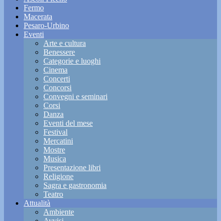
Fermo
Macerata
Pesaro-Urbino
Eventi
Arte e cultura
Benessere
Categorie e luoghi
Cinema
Concerti
Concorsi
Convegni e seminari
Corsi
Danza
Eventi del mese
Festival
Mercatini
Mostre
Musica
Presentazione libri
Religione
Sagra e gastronomia
Teatro
Attualità
Ambiente
Avvisi