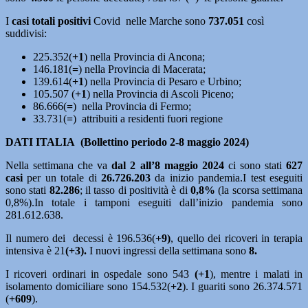
I
casi totali positivi
Covid nelle Marche sono
737.051
così
suddivisi:
225.352(
+1
) nella Provincia di Ancona;
146.181(
=
) nella Provincia di Macerata;
139.614(
+1
) nella Provincia di Pesaro e Urbino;
105.507 (
+1
) nella Provincia di Ascoli Piceno;
86.666(
=
) nella Provincia di Fermo;
33.731(
=
) attribuiti a residenti fuori regione
DATI ITALIA (Bollettino periodo 2-8 maggio 2024)
Nella settimana che va
d
al 2 all’8 maggio 2024
ci sono stati
627
casi
per un totale di
26.726.203
da inizio pandemia.I test eseguiti
sono stati
82.286
; il tasso di positività è di
0,8%
(la scorsa settimana
0,8%).In totale i tamponi eseguiti dall’inizio pandemia sono
281.612.638.
Il numero dei decessi è 196.536(
+9)
, quello dei ricoveri in terapia
intensiva è 21
(+3).
I nuovi ingressi della settimana sono
8.
I ricoveri ordinari in ospedale sono 543
(+1
), mentre i malati in
isolamento domiciliare sono 154.532(
+2
). I guariti sono 26.374.571
(
+609
).