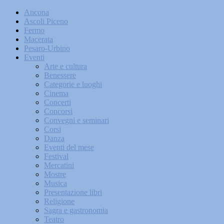
Ancona
Ascoli Piceno
Fermo
Macerata
Pesaro-Urbino
Eventi
Arte e cultura
Benessere
Categorie e luoghi
Cinema
Concerti
Concorsi
Convegni e seminari
Corsi
Danza
Eventi del mese
Festival
Mercatini
Mostre
Musica
Presentazione libri
Religione
Sagra e gastronomia
Teatro