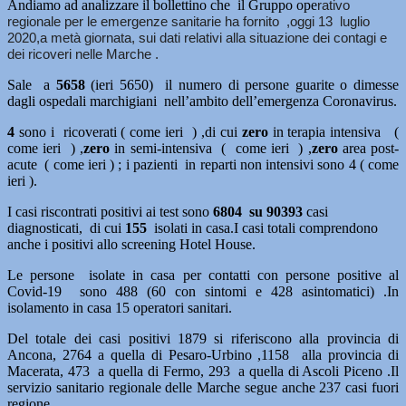
Andiamo ad analizzare il bollettino che il Gruppo ope
rativo
regionale per le emergenze sanitarie ha fornito ,oggi 13 luglio
2020,a metà giornata, sui dati relativi alla situazione dei contagi e
dei ricoveri nelle Marche .
Sale a
5658
(ieri 5650) il numero di persone guarite o dimesse
dagli ospedali marchigiani nell’ambito dell’emergenza Coronavirus.
4
sono i ricoverati ( come ieri ) ,di cui
zero
in terapia intensiva (
come ieri ) ,
zero
in semi-intensiva ( come ieri ) ,
zero
area post-
acute ( come ieri ) ; i pazienti in reparti non intensivi sono 4 ( come
ieri ).
I casi riscontrati positivi ai test sono
6804 su 90393
casi
diagnosticati, di cui
155
isolati in casa.I casi totali comprendono
anche i positivi allo screening Hotel House.
Le persone isolate in casa per contatti con persone positive al
Covid-19 sono 488 (60 con sintomi e 428 asintomatici) .In
isolamento in casa 15 operatori sanitari.
Del totale dei casi positivi 1879 si riferiscono alla provincia di
Ancona, 2764 a quella di Pesaro-Urbino ,1158 alla provincia di
Macerata, 473 a quella di Fermo, 293 a quella di Ascoli Piceno .Il
servizio sanitario regionale delle Marche segue anche 237 casi fuori
regione.