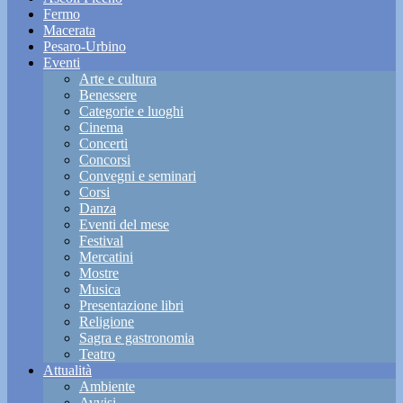
Fermo
Macerata
Pesaro-Urbino
Eventi
Arte e cultura
Benessere
Categorie e luoghi
Cinema
Concerti
Concorsi
Convegni e seminari
Corsi
Danza
Eventi del mese
Festival
Mercatini
Mostre
Musica
Presentazione libri
Religione
Sagra e gastronomia
Teatro
Attualità
Ambiente
Avvisi