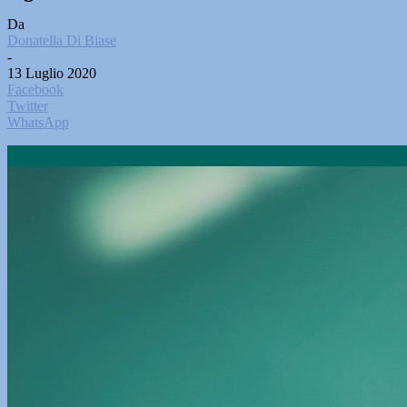
Da
Donatella Di Biase
-
13 Luglio 2020
Facebook
Twitter
WhatsApp