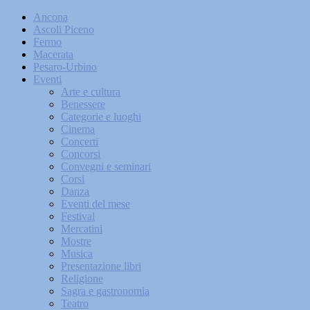
Ancona
Ascoli Piceno
Fermo
Macerata
Pesaro-Urbino
Eventi
Arte e cultura
Benessere
Categorie e luoghi
Cinema
Concerti
Concorsi
Convegni e seminari
Corsi
Danza
Eventi del mese
Festival
Mercatini
Mostre
Musica
Presentazione libri
Religione
Sagra e gastronomia
Teatro