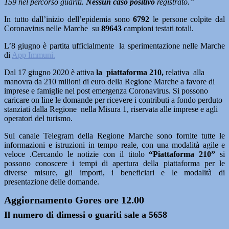
159 nel percorso guariti.
Nessun caso positivo
registrato.”
In tutto dall’inizio dell’epidemia sono
6792
le persone colpite dal
Coronavirus nelle Marche su
89643
campioni testati totali.
L’8 giugno è partita ufficialmente la sperimentazione nelle Marche
di
App Immuni.
Dal 17 giugno 2020 è attiva
la piattaforma 210,
relativa alla
manovra da 210 milioni di euro della Regione Marche a favore di
imprese e famiglie nel post emergenza Coronavirus. Si possono
caricare on line le domande per ricevere i contributi a fondo perduto
stanziati dalla Regione nella Misura 1, riservata alle imprese e agli
operatori del turismo.
Sul canale Telegram della Regione Marche sono fornite tutte le
informazioni e istruzioni in tempo reale, con una modalità agile e
veloce .Cercando le notizie con il titolo
“Piattaforma 210”
si
possono conoscere i tempi di apertura della piattaforma per le
diverse misure, gli importi, i beneficiari e le modalità di
presentazione delle domande.
Aggiornamento Gores ore 12.00
Il numero di dimessi o guariti sale a 5658