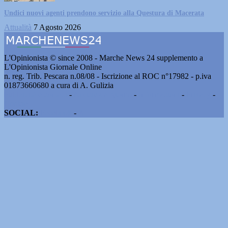
Undici nuovi agenti prendono servizio alla Questura di Macerata
Attualità
7 Agosto 2026
L'Opinionista © since 2008 - Marche News 24 supplemento a
L'Opinionista Giornale Online
n. reg. Trib. Pescara n.08/08 - Iscrizione al ROC n°17982 - p.iva
01873660680 a cura di A. Gulizia
Pubblicità e contatti
-
Notizie del giorno
-
Informazioni
-
Privacy
-
Cookie
SOCIAL:
Facebook
-
X