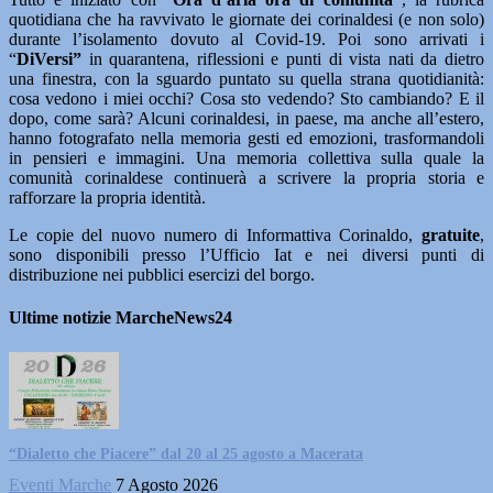
quotidiana che ha ravvivato le giornate dei corinaldesi (e non solo)
durante l’isolamento dovuto al Covid-19. Poi sono arrivati i
“
DiVersi”
in quarantena, riflessioni e punti di vista nati da dietro
una finestra, con la sguardo puntato su quella strana quotidianità:
cosa vedono i miei occhi? Cosa sto vedendo? Sto cambiando? E il
dopo, come sarà? Alcuni corinaldesi, in paese, ma anche all’estero,
hanno fotografato nella memoria gesti ed emozioni, trasformandoli
in pensieri e immagini. Una memoria collettiva sulla quale la
comunità corinaldese continuerà a scrivere la propria storia e
rafforzare la propria identità.
Le copie del nuovo numero di Informattiva Corinaldo,
gratuite
,
sono disponibili presso l’Ufficio Iat e nei diversi punti di
distribuzione nei pubblici esercizi del borgo.
Ultime notizie MarcheNews24
“Dialetto che Piacere” dal 20 al 25 agosto a Macerata
Eventi Marche
7 Agosto 2026