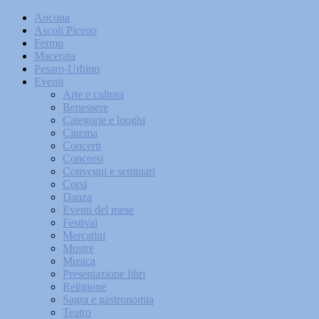
Ancona
Ascoli Piceno
Fermo
Macerata
Pesaro-Urbino
Eventi
Arte e cultura
Benessere
Categorie e luoghi
Cinema
Concerti
Concorsi
Convegni e seminari
Corsi
Danza
Eventi del mese
Festival
Mercatini
Mostre
Musica
Presentazione libri
Religione
Sagra e gastronomia
Teatro