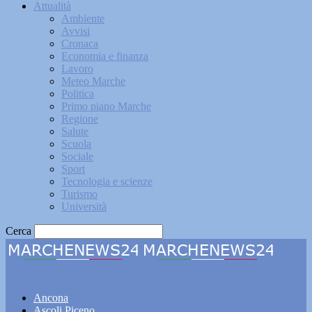
Attualità
Ambiente
Avvisi
Cronaca
Economia e finanza
Lavoro
Meteo Marche
Politica
Primo piano Marche
Regione
Salute
Scuola
Sociale
Sport
Tecnologia e scienze
Turismo
Università
Cerca
Marchenews24
Ancona
Ascoli Piceno