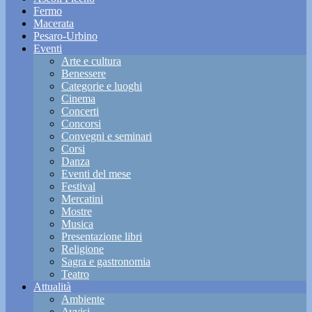
Fermo
Macerata
Pesaro-Urbino
Eventi
Arte e cultura
Benessere
Categorie e luoghi
Cinema
Concerti
Concorsi
Convegni e seminari
Corsi
Danza
Eventi del mese
Festival
Mercatini
Mostre
Musica
Presentazione libri
Religione
Sagra e gastronomia
Teatro
Attualità
Ambiente
Avvisi