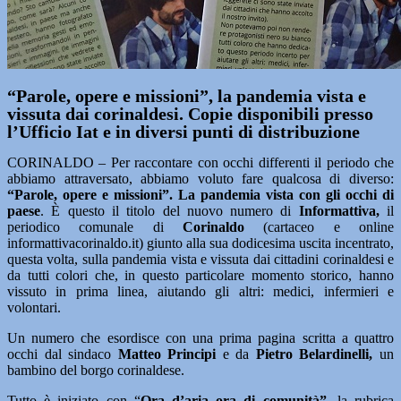
“Parole, opere e missioni”, la pandemia vista e
vissuta dai corinaldesi. Copie disponibili presso
l’Ufficio Iat e in diversi punti di distribuzione
CORINALDO – Per raccontare con occhi differenti il periodo che
abbiamo attraversato, abbiamo voluto fare qualcosa di diverso:
“Parole, opere e missioni”. La pandemia vista con gli occhi di
paese
. È questo il titolo del nuovo numero di
Informattiva,
il
periodico comunale di
Corinaldo
(cartaceo e online
informattivacorinaldo.it) giunto alla sua dodicesima uscita incentrato,
questa volta, sulla pandemia vista e vissuta dai cittadini corinaldesi e
da tutti colori che, in questo particolare momento storico, hanno
vissuto in prima linea, aiutando gli altri: medici, infermieri e
volontari.
Un numero che esordisce con una prima pagina scritta a quattro
occhi dal sindaco
Matteo Principi
e da
Pietro Belardinelli,
un
bambino del borgo corinaldese.
Tutto è iniziato con “
Ora d’aria ora di comunità”
, la rubrica