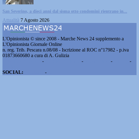
San Severino, a dieci anni dal sisma otto condomini rientrano in...
Attualità
7 Agosto 2026
L'Opinionista © since 2008 - Marche News 24 supplemento a
L'Opinionista Giornale Online
n. reg. Trib. Pescara n.08/08 - Iscrizione al ROC n°17982 - p.iva
01873660680 a cura di A. Gulizia
Pubblicità e contatti
-
Notizie del giorno
-
Informazioni
-
Privacy
-
Cookie
SOCIAL:
Facebook
-
X