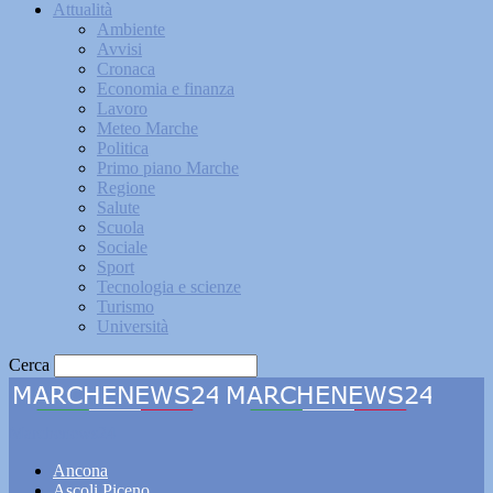
Attualità
Ambiente
Avvisi
Cronaca
Economia e finanza
Lavoro
Meteo Marche
Politica
Primo piano Marche
Regione
Salute
Scuola
Sociale
Sport
Tecnologia e scienze
Turismo
Università
Cerca
Marchenews24
Ancona
Ascoli Piceno