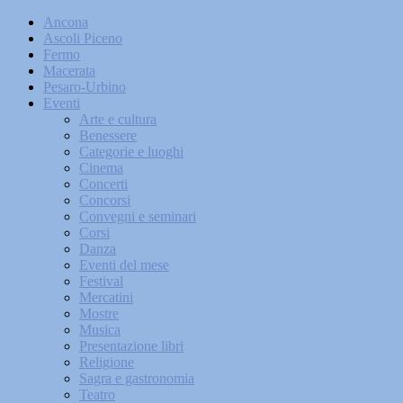
Ancona
Ascoli Piceno
Fermo
Macerata
Pesaro-Urbino
Eventi
Arte e cultura
Benessere
Categorie e luoghi
Cinema
Concerti
Concorsi
Convegni e seminari
Corsi
Danza
Eventi del mese
Festival
Mercatini
Mostre
Musica
Presentazione libri
Religione
Sagra e gastronomia
Teatro