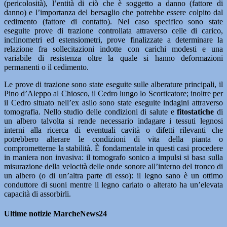
(pericolosità), l’entità di ciò che è soggetto a danno (fattore di
danno) e l’importanza del bersaglio che potrebbe essere colpito dal
cedimento (fattore di contatto). Nel caso specifico sono state
eseguite prove di trazione controllata attraverso celle di carico,
inclinometri ed estensiometri, prove finalizzate a determinare la
relazione fra sollecitazioni indotte con carichi modesti e una
variabile di resistenza oltre la quale si hanno deformazioni
permanenti o il cedimento.
Le prove di trazione sono state eseguite sulle alberature principali, il
Pino d’Aleppo al Chiosco, il Cedro lungo lo Scorticatore; inoltre per
il Cedro situato nell’ex asilo sono state eseguite indagini attraverso
tomografia. Nello studio delle condizioni di salute e
fitostatiche
di
un albero talvolta si rende necessario indagare i tessuti legnosi
interni alla ricerca di eventuali cavità o difetti rilevanti che
potrebbero alterare le condizioni di vita della pianta o
comprometterne la stabilità. È fondamentale in questi casi procedere
in maniera non invasiva: il tomografo sonico a impulsi si basa sulla
misurazione della velocità delle onde sonore all’interno del tronco di
un albero (o di un’altra parte di esso): il legno sano è un ottimo
conduttore di suoni mentre il legno cariato o alterato ha un’elevata
capacità di assorbirli.
Ultime notizie MarcheNews24