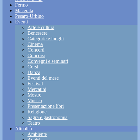
Fermo
Macerata
Pesaro-Urbino
Eventi
Arte e cultura
Benessere
Categorie e luoghi
Cinema
Concerti
Concorsi
Convegni e seminari
Corsi
Danza
Eventi del mese
Festival
Mercatini
Mostre
Musica
Presentazione libri
Religione
Sagra e gastronomia
Teatro
Attualità
Ambiente
Avvisi