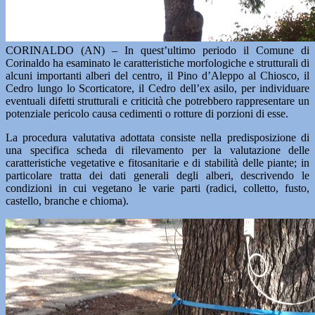
CORINALDO (AN) – In quest’ultimo periodo il Comune di
Corinaldo ha esaminato le caratteristiche morfologiche e strutturali di
alcuni importanti alberi del centro, il Pino d’Aleppo al Chiosco, il
Cedro lungo lo Scorticatore, il Cedro dell’ex asilo, per individuare
eventuali difetti strutturali e criticità che potrebbero rappresentare un
potenziale pericolo causa cedimenti o rotture di porzioni di esse.
La procedura valutativa adottata consiste nella predisposizione di
una specifica scheda di rilevamento per la valutazione delle
caratteristiche vegetative e fitosanitarie e di stabilità delle piante; in
particolare tratta dei dati generali degli alberi, descrivendo le
condizioni in cui vegetano le varie parti (radici, colletto, fusto,
castello, branche e chioma).