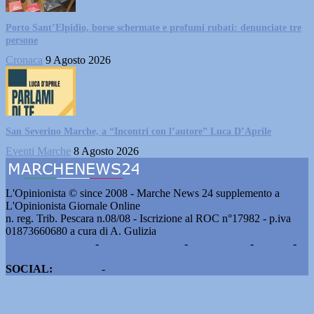
Porto Sant’Elpidio, borse schermate e profumi rubati: denunciate tre
persone
Cronaca
9 Agosto 2026
San Severino Marche, a “Incontri con l’autore” Luca D’Aprile
Eventi Marche
8 Agosto 2026
L'Opinionista © since 2008 - Marche News 24 supplemento a
L'Opinionista Giornale Online
n. reg. Trib. Pescara n.08/08 - Iscrizione al ROC n°17982 - p.iva
01873660680 a cura di A. Gulizia
Pubblicità e contatti
-
Notizie del giorno
-
Informazioni
-
Privacy
-
Cookie
SOCIAL:
Facebook
-
X