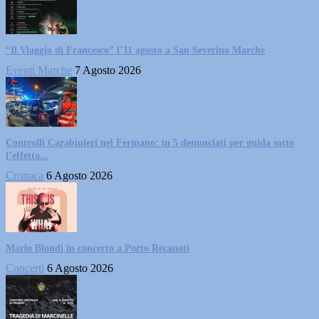
“Il Viaggio di Francesco” l’11 agosto a San Severino Marche
Eventi Marche
7 Agosto 2026
Controlli Carabinieri nel Fermano: in 5 denunciati per guida sotto
l’effetto...
Cronaca
6 Agosto 2026
Mario Biondi in concerto a Porto Recanati
Concerti
6 Agosto 2026