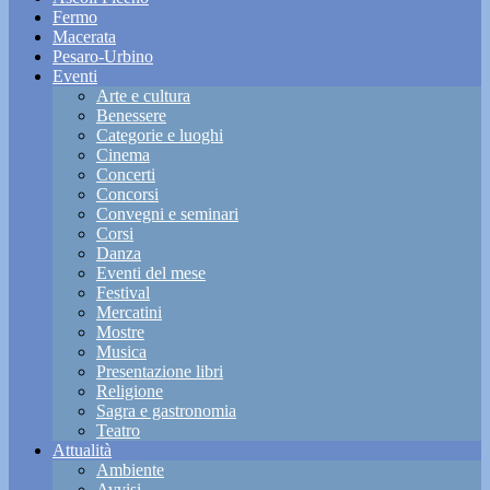
Fermo
Macerata
Pesaro-Urbino
Eventi
Arte e cultura
Benessere
Categorie e luoghi
Cinema
Concerti
Concorsi
Convegni e seminari
Corsi
Danza
Eventi del mese
Festival
Mercatini
Mostre
Musica
Presentazione libri
Religione
Sagra e gastronomia
Teatro
Attualità
Ambiente
Avvisi