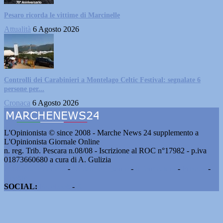
Pesaro ricorda le vittime di Marcinelle
Attualità
6 Agosto 2026
Controlli dei Carabinieri a Montelago Celtic Festival: segnalate 6
persone per...
Cronaca
6 Agosto 2026
L'Opinionista © since 2008 - Marche News 24 supplemento a
L'Opinionista Giornale Online
n. reg. Trib. Pescara n.08/08 - Iscrizione al ROC n°17982 - p.iva
01873660680 a cura di A. Gulizia
Pubblicità e contatti
-
Notizie del giorno
-
Informazioni
-
Privacy
-
Cookie
SOCIAL:
Facebook
-
X