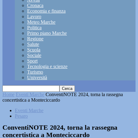
Cronaca
Economia e finanza
Lavoro
Meteo Marche
Politica
Primo piano Marche
Regione
Salute
Scuola
Sociale
Sport
Tecnologia e scienze
Turismo
Università
Home
Eventi Marche
ConventiNOTE 2024, torna la rassegna
concertistica a Monteciccardo
Eventi Marche
Pesaro
ConventiNOTE 2024, torna la rassegna
concertistica a Monteciccardo