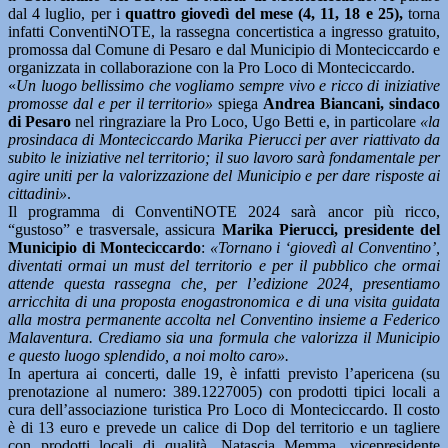
dal 4 luglio, per i
quattro giovedì del mese (4, 11, 18 e 25),
torna
infatti ConventiNOTE, la rassegna concertistica a ingresso gratuito,
promossa dal Comune di Pesaro e dal Municipio di Monteciccardo e
organizzata in collaborazione con la Pro Loco di Monteciccardo.
«
Un luogo bellissimo che vogliamo sempre vivo e ricco di iniziative
promosse dal e per il territorio»
spiega
Andrea Biancani, sindaco
di Pesaro
nel ringraziare la Pro Loco, Ugo Betti e, in particolare
«la
prosindaca di Monteciccardo Marika Pierucci per aver riattivato da
subito le iniziative nel territorio; il suo lavoro sarà fondamentale per
agire uniti per la valorizzazione del Municipio e per dare risposte ai
cittadini»
.
Il programma di ConventiNOTE 2024 sarà ancor più ricco,
“gustoso” e trasversale, assicura
Marika Pierucci, presidente del
Municipio di Monteciccardo
:
«Tornano i ‘giovedì al Conventino’,
diventati ormai un must del territorio e per il pubblico che ormai
attende questa rassegna che, per l’edizione 2024, presentiamo
arricchita di una proposta enogastronomica e di una visita guidata
alla mostra permanente accolta nel Conventino insieme a Federico
Malaventura. Crediamo sia una formula che valorizza il Municipio
e questo luogo splendido, a noi molto caro».
In apertura ai concerti, dalle 19, è infatti previsto l’apericena (su
prenotazione al numero: 389.1227005) con prodotti tipici locali a
cura dell’associazione turistica Pro Loco di Monteciccardo. Il costo
è di 13 euro e prevede un calice di Dop del territorio e un tagliere
con prodotti locali di qualità. Natascia Memma, vicepresidente