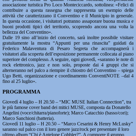
associazione turistica Pro Loco Monteciccardo, sottolinea: «Felici di
contribuire a questa rassegna che rappresenta un esempio delle
attività che caratterizzano il Conventino e il Municipio in generale.
In questa occasione, i visitatori potranno assaporare buona musica e
buoni prodotti tipici del territorio, scoprendo ancora una volta la
bellezza del Conventino».
Dalle 19 sino all’inizio del concerto, sarà inoltre possibile visitare
gratuitamente la mostra “Appunti per una rinascita” guidati da
Federico Malaventura di Pesaro Segreta che accompagnerà i
visitatori alla scoperta dell’esposizione permanente collocata al piano
superiore del complesso. A seguire, ogni giovedì, «saranno le note di
rock elettronico, jazz e non solo, proposte dai 4 gruppi che si
alterneranno nel palco a riempire il chiostro del Conventino – spiega
Ugo Betti, organizzazione e coordinamento ConventiNOTE –dal 4
fino al 25 luglio».
PROGRAMMA
Giovedì 4 luglio – H 20.50 – “MIC MUSE Italian Connection”, tra
le più famose cover band dei mitici MUSE, composta da Donatello
Angelini (voce/chitarra/pianoforte); Marco Catacchio (basso/cori);
Marco Sanchioni (batteria).
Giovedì 11 luglio – H 20.50 – “Marco Cesarini & Henry McLusky”
saranno sul palco con il loro genere jazz/rock per presentare il loro
ultimo album “Chi è Antelope Cobbler?”. A comporre il gruppo