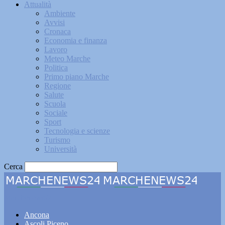
Attualità
Ambiente
Avvisi
Cronaca
Economia e finanza
Lavoro
Meteo Marche
Politica
Primo piano Marche
Regione
Salute
Scuola
Sociale
Sport
Tecnologia e scienze
Turismo
Università
Cerca
Marchenews24
Ancona
Ascoli Piceno