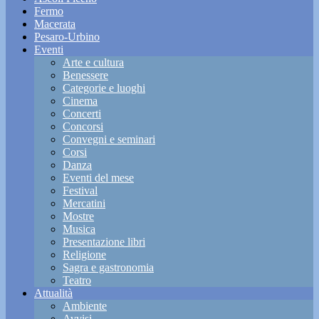
Fermo
Macerata
Pesaro-Urbino
Eventi
Arte e cultura
Benessere
Categorie e luoghi
Cinema
Concerti
Concorsi
Convegni e seminari
Corsi
Danza
Eventi del mese
Festival
Mercatini
Mostre
Musica
Presentazione libri
Religione
Sagra e gastronomia
Teatro
Attualità
Ambiente
Avvisi