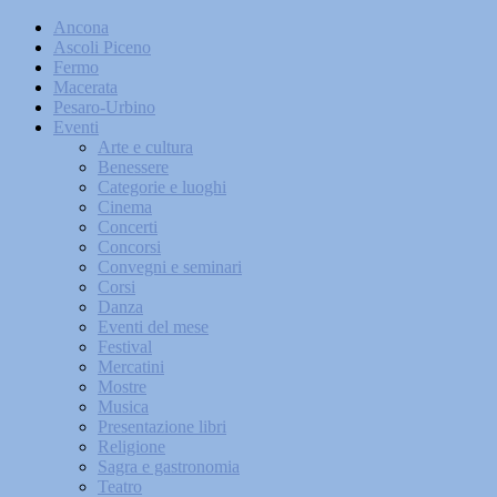
Ancona
Ascoli Piceno
Fermo
Macerata
Pesaro-Urbino
Eventi
Arte e cultura
Benessere
Categorie e luoghi
Cinema
Concerti
Concorsi
Convegni e seminari
Corsi
Danza
Eventi del mese
Festival
Mercatini
Mostre
Musica
Presentazione libri
Religione
Sagra e gastronomia
Teatro