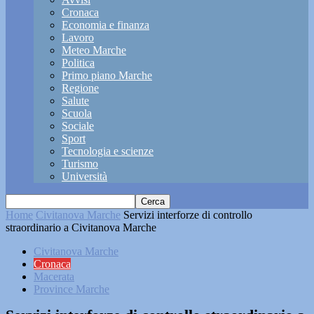
Cronaca
Economia e finanza
Lavoro
Meteo Marche
Politica
Primo piano Marche
Regione
Salute
Scuola
Sociale
Sport
Tecnologia e scienze
Turismo
Università
Home
Civitanova Marche
Servizi interforze di controllo
straordinario a Civitanova Marche
Civitanova Marche
Cronaca
Macerata
Province Marche