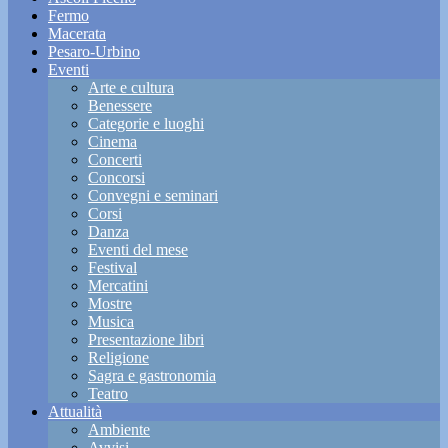
Fermo
Macerata
Pesaro-Urbino
Eventi
Arte e cultura
Benessere
Categorie e luoghi
Cinema
Concerti
Concorsi
Convegni e seminari
Corsi
Danza
Eventi del mese
Festival
Mercatini
Mostre
Musica
Presentazione libri
Religione
Sagra e gastronomia
Teatro
Attualità
Ambiente
Avvisi