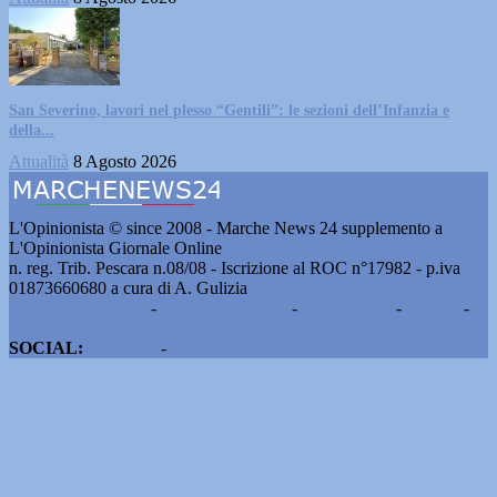
San Severino, lavori nel plesso “Gentili”: le sezioni dell’Infanzia e
della...
Attualità
8 Agosto 2026
L'Opinionista © since 2008 - Marche News 24 supplemento a
L'Opinionista Giornale Online
n. reg. Trib. Pescara n.08/08 - Iscrizione al ROC n°17982 - p.iva
01873660680 a cura di A. Gulizia
Pubblicità e contatti
-
Notizie del giorno
-
Informazioni
-
Privacy
-
Cookie
SOCIAL:
Facebook
-
X