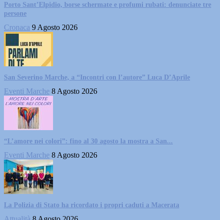
Porto Sant’Elpidio, borse schermate e profumi rubati: denunciate tre
persone
Cronaca
9 Agosto 2026
San Severino Marche, a “Incontri con l’autore” Luca D’Aprile
Eventi Marche
8 Agosto 2026
“L’amore nei colori”: fino al 30 agosto la mostra a San...
Eventi Marche
8 Agosto 2026
La Polizia di Stato ha ricordato i propri caduti a Macerata
Attualità
8 Agosto 2026