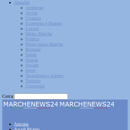
Attualità
Ambiente
Avvisi
Cronaca
Economia e finanza
Lavoro
Meteo Marche
Politica
Primo piano Marche
Regione
Salute
Scuola
Sociale
Sport
Tecnologia e scienze
Turismo
Università
Cerca
Marchenews24
Ancona
Ascoli Piceno