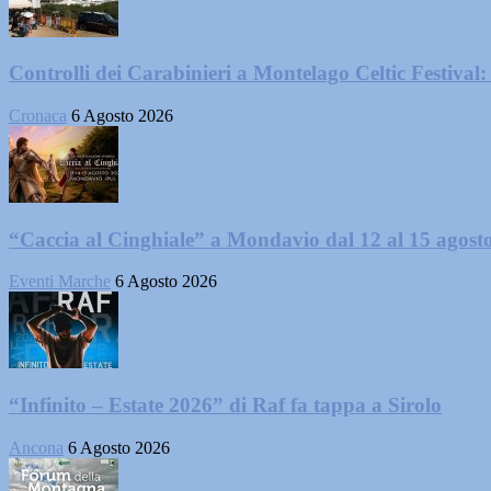
Controlli dei Carabinieri a Montelago Celtic Festival: 
Cronaca
6 Agosto 2026
“Caccia al Cinghiale” a Mondavio dal 12 al 15 agost
Eventi Marche
6 Agosto 2026
“Infinito – Estate 2026” di Raf fa tappa a Sirolo
Ancona
6 Agosto 2026