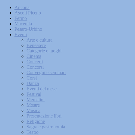
Ancona
Ascoli Piceno
Fermo
Macerata
Pesaro-Urbino
Eventi
Arte e cultura
Benessere
Categorie e luoghi
Cinema
Concerti
Concorsi
Convegni e seminari
Corsi
Danza
Eventi del mese
Festival
Mercatini
Mostre
Musica
Presentazione libri
Religione
Sagra e gastronomia
Teatro