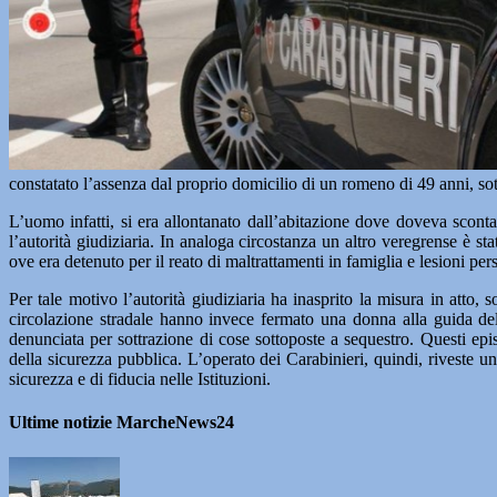
constatato l’assenza dal proprio domicilio di un romeno di 49 anni, sotto
L’uomo infatti, si era allontanato dall’abitazione dove doveva scon
l’autorità giudiziaria. In analoga circostanza un altro veregrense è st
ove era detenuto per il reato di maltrattamenti in famiglia e lesioni per
Per tale motivo l’autorità giudiziaria ha inasprito la misura in atto, s
circolazione stradale hanno invece fermato una donna alla guida dell
denunciata per sottrazione di cose sottoposte a sequestro. Questi epi
della sicurezza pubblica. L’operato dei Carabinieri, quindi, riveste
sicurezza e di fiducia nelle Istituzioni.
Ultime notizie MarcheNews24