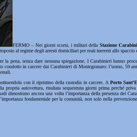
FERMO – Nei giorni scorsi, i militari della
Stazione Carabin
posto al regime degli arresti domiciliari per reati inerenti allo spaccio 
tare la pena, senza dare nessuna spiegazione. I Carabinieri hanno proc
ato condotto in carcere dai Carabinieri di Montegranaro: l’uomo, 59 anni
sonali.
ostituendola con il ripristino della custodia in carcere. A
Porto Sant’El
a propria autovettura, risultata sequestrata giorni prima perché priv
sodi dimostrano ancora una volta l’importanza della presenza dei Carab
 un’importanza fondamentale per la comunità, non solo nella prevenzione