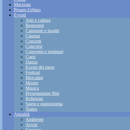
Macerata
Pesaro-Urbino
Eventi
Arte e cultura
Benessere
Categorie e luoghi
Cinema
Concerti
Concorsi
Convegni e seminari
Corsi
Danza
Eventi del mese
Festival
Mercatini
Mostre
Musica
Presentazione libri
Religione
Sagra e gastronomia
Teatro
Attualità
Ambiente
Avvisi
Cronaca