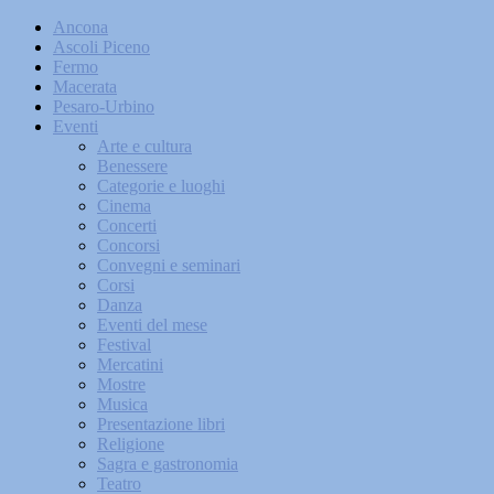
Ancona
Ascoli Piceno
Fermo
Macerata
Pesaro-Urbino
Eventi
Arte e cultura
Benessere
Categorie e luoghi
Cinema
Concerti
Concorsi
Convegni e seminari
Corsi
Danza
Eventi del mese
Festival
Mercatini
Mostre
Musica
Presentazione libri
Religione
Sagra e gastronomia
Teatro