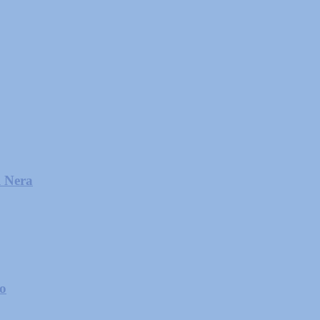
l Nera
zo