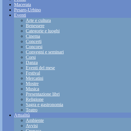
Macerata
Pesaro-Urbino
Eventi
Arte e cultura
Benessere
Categorie e luoghi
Cinema
Concerti
Concorsi
Convegni e seminari
Corsi
Danza
Eventi del mese
Festival
Mercatini
Mostre
Musica
Presentazione libri
Religione
Sagra e gastronomia
Teatro
Attualità
Ambiente
Avvisi
Cronaca