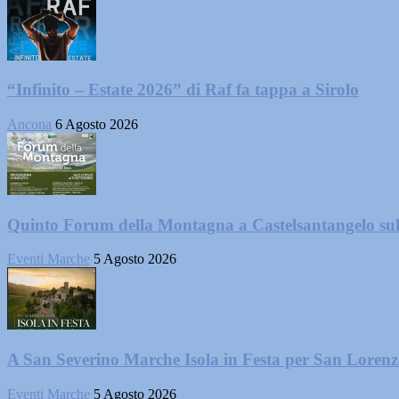
“Infinito – Estate 2026” di Raf fa tappa a Sirolo
Ancona
6 Agosto 2026
Quinto Forum della Montagna a Castelsantangelo su
Eventi Marche
5 Agosto 2026
A San Severino Marche Isola in Festa per San Loren
Eventi Marche
5 Agosto 2026