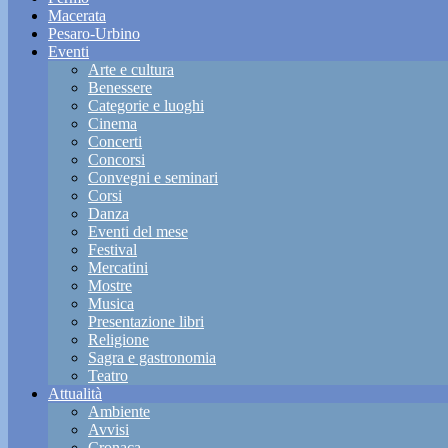
Macerata
Pesaro-Urbino
Eventi
Arte e cultura
Benessere
Categorie e luoghi
Cinema
Concerti
Concorsi
Convegni e seminari
Corsi
Danza
Eventi del mese
Festival
Mercatini
Mostre
Musica
Presentazione libri
Religione
Sagra e gastronomia
Teatro
Attualità
Ambiente
Avvisi
Cronaca