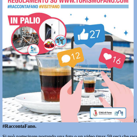
F
#RaccontaFano.
Si può partecipare postando una foto o un video (max 59 sec) che raccont