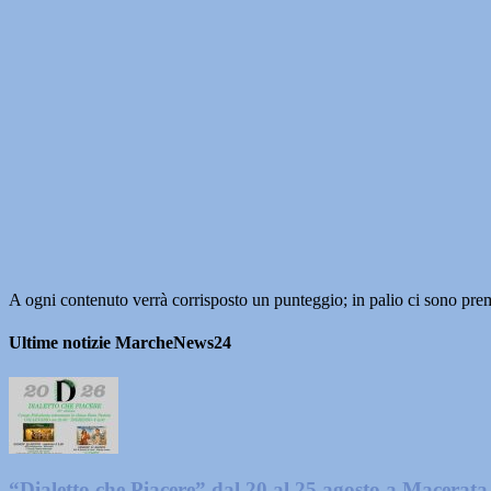
A ogni contenuto verrà corrisposto un punteggio; in palio ci sono premi
Ultime notizie MarcheNews24
“Dialetto che Piacere” dal 20 al 25 agosto a Macerata