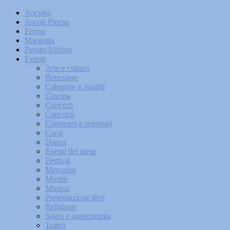
Ancona
Ascoli Piceno
Fermo
Macerata
Pesaro-Urbino
Eventi
Arte e cultura
Benessere
Categorie e luoghi
Cinema
Concerti
Concorsi
Convegni e seminari
Corsi
Danza
Eventi del mese
Festival
Mercatini
Mostre
Musica
Presentazione libri
Religione
Sagra e gastronomia
Teatro