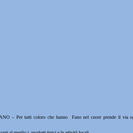
ANO – Per tutti coloro che hanno Fano nel cuore prende il via ogg
i al meglio i prodotti tipici e le attività locali.