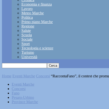
Economia e finanza
Lavoro
Meteo Marche
Politica
Primo piano Marche
Regione
Salute
Scuola
Sociale
Sport
Tecnologia e scienze
Turismo
Università
Home
Eventi Marche
Concorsi
“RaccontaFano”, il contest che promuove
Eventi Marche
Concorsi
Fano
Pesaro-Urbino
Province Marche