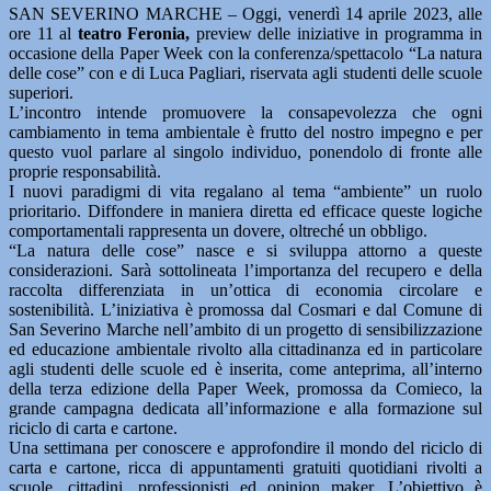
SAN SEVERINO MARCHE – Oggi, venerdì 14 aprile 2023, alle
ore 11 al
teatro Feronia,
preview delle iniziative in programma in
occasione della Paper Week con la conferenza/spettacolo “La natura
delle cose” con e di Luca Pagliari, riservata agli studenti delle scuole
superiori.
L’incontro intende promuovere la consapevolezza che ogni
cambiamento in tema ambientale è frutto del nostro impegno e per
questo vuol parlare al singolo individuo, ponendolo di fronte alle
proprie responsabilità.
I nuovi paradigmi di vita regalano al tema “ambiente” un ruolo
prioritario. Diffondere in maniera diretta ed efficace queste logiche
comportamentali rappresenta un dovere, oltreché un obbligo.
“La natura delle cose” nasce e si sviluppa attorno a queste
considerazioni. Sarà sottolineata l’importanza del recupero e della
raccolta differenziata in un’ottica di economia circolare e
sostenibilità. L’iniziativa è promossa dal Cosmari e dal Comune di
San Severino Marche nell’ambito di un progetto di sensibilizzazione
ed educazione ambientale rivolto alla cittadinanza ed in particolare
agli studenti delle scuole ed è inserita, come anteprima, all’interno
della terza edizione della Paper Week, promossa da Comieco, la
grande campagna dedicata all’informazione e alla formazione sul
riciclo di carta e cartone.
Una settimana per conoscere e approfondire il mondo del riciclo di
carta e cartone, ricca di appuntamenti gratuiti quotidiani rivolti a
scuole, cittadini, professionisti ed opinion maker. L’obiettivo è