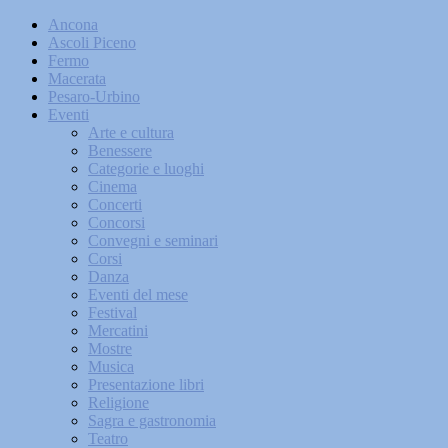
Ancona
Ascoli Piceno
Fermo
Macerata
Pesaro-Urbino
Eventi
Arte e cultura
Benessere
Categorie e luoghi
Cinema
Concerti
Concorsi
Convegni e seminari
Corsi
Danza
Eventi del mese
Festival
Mercatini
Mostre
Musica
Presentazione libri
Religione
Sagra e gastronomia
Teatro