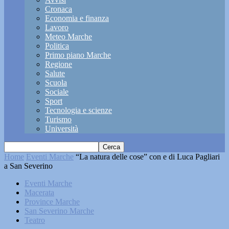
Cronaca
Economia e finanza
Lavoro
Meteo Marche
Politica
Primo piano Marche
Regione
Salute
Scuola
Sociale
Sport
Tecnologia e scienze
Turismo
Università
Home
Eventi Marche
“La natura delle cose” con e di Luca Pagliari
a San Severino
Eventi Marche
Macerata
Province Marche
San Severino Marche
Teatro