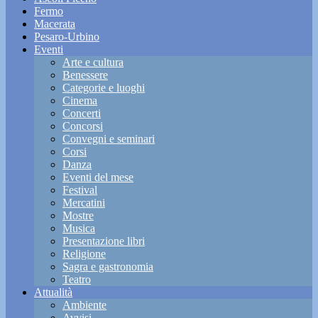
Fermo
Macerata
Pesaro-Urbino
Eventi
Arte e cultura
Benessere
Categorie e luoghi
Cinema
Concerti
Concorsi
Convegni e seminari
Corsi
Danza
Eventi del mese
Festival
Mercatini
Mostre
Musica
Presentazione libri
Religione
Sagra e gastronomia
Teatro
Attualità
Ambiente
Avvisi