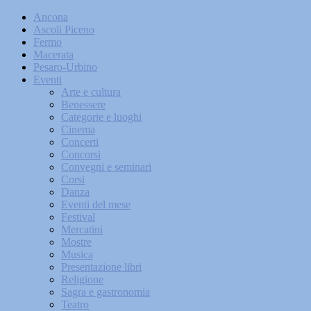
Ancona
Ascoli Piceno
Fermo
Macerata
Pesaro-Urbino
Eventi
Arte e cultura
Benessere
Categorie e luoghi
Cinema
Concerti
Concorsi
Convegni e seminari
Corsi
Danza
Eventi del mese
Festival
Mercatini
Mostre
Musica
Presentazione libri
Religione
Sagra e gastronomia
Teatro