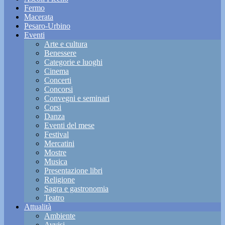
Fermo
Macerata
Pesaro-Urbino
Eventi
Arte e cultura
Benessere
Categorie e luoghi
Cinema
Concerti
Concorsi
Convegni e seminari
Corsi
Danza
Eventi del mese
Festival
Mercatini
Mostre
Musica
Presentazione libri
Religione
Sagra e gastronomia
Teatro
Attualità
Ambiente
Avvisi