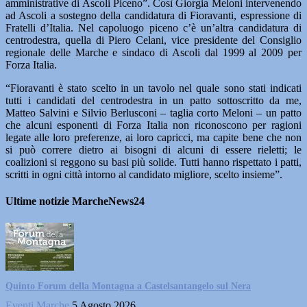
amministrative di Ascoli Piceno”. Così Giorgia Meloni intervenendo
ad Ascoli a sostegno della candidatura di Fioravanti, espressione di
Fratelli d’Italia. Nel capoluogo piceno c’è un’altra candidatura di
centrodestra, quella di Piero Celani, vice presidente del Consiglio
regionale delle Marche e sindaco di Ascoli dal 1999 al 2009 per
Forza Italia.
“Fioravanti è stato scelto in un tavolo nel quale sono stati indicati
tutti i candidati del centrodestra in un patto sottoscritto da me,
Matteo Salvini e Silvio Berlusconi – taglia corto Meloni – un patto
che alcuni esponenti di Forza Italia non riconoscono per ragioni
legate alle loro preferenze, ai loro capricci, ma capite bene che non
si può correre dietro ai bisogni di alcuni di essere rieletti; le
coalizioni si reggono su basi più solide. Tutti hanno rispettato i patti,
scritti in ogni città intorno al candidato migliore, scelto insieme”.
Ultime notizie MarcheNews24
Quinto Forum della Montagna a Castelsantangelo sul Nera
Eventi Marche
5 Agosto 2026