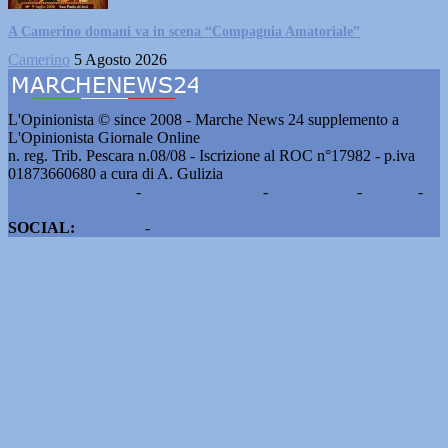
A Camerino domani va in scena “Compagnia Amatoriale”
Camerino
5 Agosto 2026
L'Opinionista © since 2008 - Marche News 24 supplemento a
L'Opinionista Giornale Online
n. reg. Trib. Pescara n.08/08 - Iscrizione al ROC n°17982 - p.iva
01873660680 a cura di A. Gulizia
Pubblicità e contatti
-
Notizie del giorno
-
Informazioni
-
Privacy
-
Cookie
SOCIAL:
Facebook
-
X