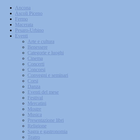
Ancona
Ascoli Piceno
Fermo
Macerata
Pesaro-Urbino
Eventi
Arte e cultura
Benessere
Categorie e luoghi
Cinema
Concerti
Concorsi
Convegni e seminari
Corsi
Danza
Eventi del mese
Festival
Mercatini
Mostre
Musica
Presentazione libri
Religione
Sagra e gastronomia
Teatro