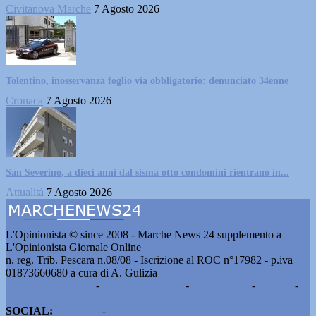
Civitanova Marche
7 Agosto 2026
Tolentino, inosservanza foglio via obbligatorio: denunciato 34enne
Cronaca
7 Agosto 2026
San Severino, a dieci anni dal sisma otto condomini rientrano in...
Attualità
7 Agosto 2026
L'Opinionista © since 2008 - Marche News 24 supplemento a
L'Opinionista Giornale Online
n. reg. Trib. Pescara n.08/08 - Iscrizione al ROC n°17982 - p.iva
01873660680 a cura di A. Gulizia
Pubblicità e contatti
-
Notizie del giorno
-
Informazioni
-
Privacy
-
Cookie
SOCIAL:
Facebook
-
X