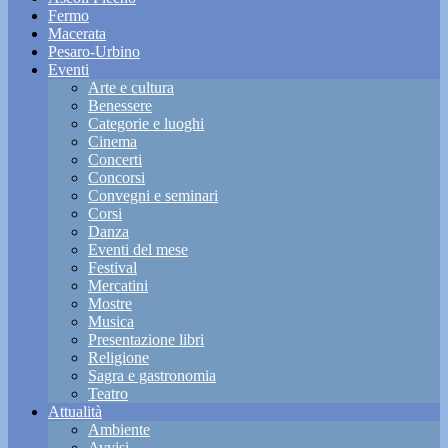
Fermo
Macerata
Pesaro-Urbino
Eventi
Arte e cultura
Benessere
Categorie e luoghi
Cinema
Concerti
Concorsi
Convegni e seminari
Corsi
Danza
Eventi del mese
Festival
Mercatini
Mostre
Musica
Presentazione libri
Religione
Sagra e gastronomia
Teatro
Attualità
Ambiente
Avvisi