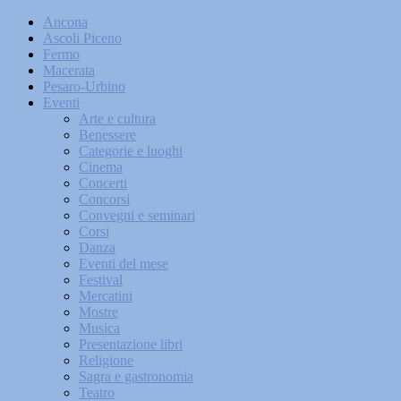
Ancona
Ascoli Piceno
Fermo
Macerata
Pesaro-Urbino
Eventi
Arte e cultura
Benessere
Categorie e luoghi
Cinema
Concerti
Concorsi
Convegni e seminari
Corsi
Danza
Eventi del mese
Festival
Mercatini
Mostre
Musica
Presentazione libri
Religione
Sagra e gastronomia
Teatro