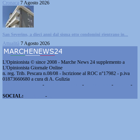
Cronaca
7 Agosto 2026
San Severino, a dieci anni dal sisma otto condomini rientrano in...
Attualità
7 Agosto 2026
L'Opinionista © since 2008 - Marche News 24 supplemento a
L'Opinionista Giornale Online
n. reg. Trib. Pescara n.08/08 - Iscrizione al ROC n°17982 - p.iva
01873660680 a cura di A. Gulizia
Pubblicità e contatti
-
Notizie del giorno
-
Informazioni
-
Privacy
-
Cookie
SOCIAL:
Facebook
-
X