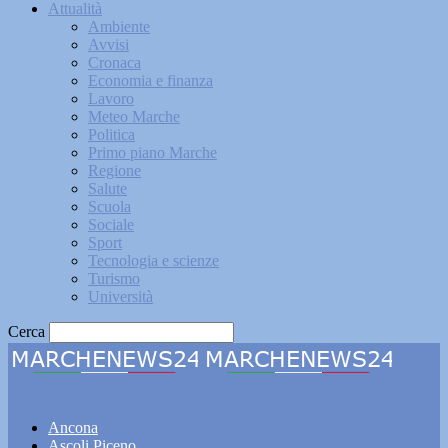
Attualità
Ambiente
Avvisi
Cronaca
Economia e finanza
Lavoro
Meteo Marche
Politica
Primo piano Marche
Regione
Salute
Scuola
Sociale
Sport
Tecnologia e scienze
Turismo
Università
Cerca
Marchenews24
Ancona
Ascoli Piceno