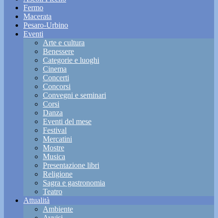
Fermo
Macerata
Pesaro-Urbino
Eventi
Arte e cultura
Benessere
Categorie e luoghi
Cinema
Concerti
Concorsi
Convegni e seminari
Corsi
Danza
Eventi del mese
Festival
Mercatini
Mostre
Musica
Presentazione libri
Religione
Sagra e gastronomia
Teatro
Attualità
Ambiente
Avvisi