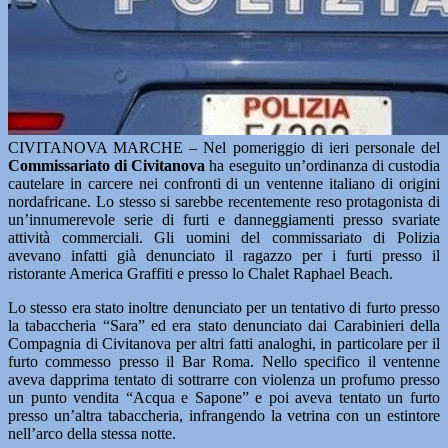
CIVITANOVA MARCHE – Nel pomeriggio di ieri personale del
Commissariato di Civitanova
ha eseguito un’ordinanza di custodia
cautelare in carcere nei confronti di un ventenne italiano di origini
nordafricane. Lo stesso si sarebbe recentemente reso protagonista di
un’innumerevole serie di furti e danneggiamenti presso svariate
attività commerciali. Gli uomini del commissariato di Polizia
avevano infatti già denunciato il ragazzo per i furti presso il
ristorante America Graffiti e presso lo Chalet Raphael Beach.
Lo stesso era stato inoltre denunciato per un tentativo di furto presso
la tabaccheria “Sara” ed era stato denunciato dai Carabinieri della
Compagnia di Civitanova per altri fatti analoghi, in particolare per il
furto commesso presso il Bar Roma. Nello specifico il ventenne
aveva dapprima tentato di sottrarre con violenza un profumo presso
un punto vendita “Acqua e Sapone” e poi aveva tentato un furto
presso un’altra tabaccheria, infrangendo la vetrina con un estintore
nell’arco della stessa notte.