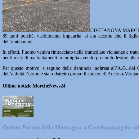
CIVITANOVA MARCHE – 
69 anni poiché, visibilmente impaurita, si era accorta che il fig
dell’abitazione.
In effetti, l’uomo veniva rintracciato nelle immediate vicinanze e trat
per il reato di maltrattamenti in famiglia avendo procurato lesioni al
Per questo motivo, a seguito della denuncia inoltrata all’A.G. dal 
dell’attività l’uomo è stato ristretto presso il carcere di Ancona-Monta
Ultime notizie MarcheNews24
Quinto Forum della Montagna a Castelsantangelo su