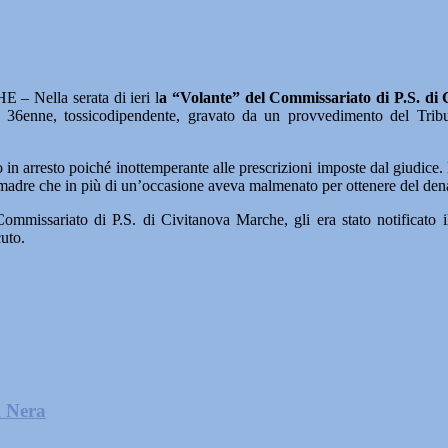
Nella serata di ieri l
a “Volante” del Commissariato di P.S. di
lio 36enne, tossicodipendente, gravato da un provvedimento del Tribu
to in arresto poiché inottemperante alle prescrizioni imposte dal giudice.
la madre che in più di un’occasione aveva malmenato per ottenere del de
Commissariato di P.S. di Civitanova Marche, gli era stato notificato
cuto.
l Nera