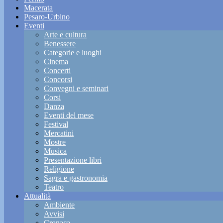
Macerata
Pesaro-Urbino
Eventi
Arte e cultura
Benessere
Categorie e luoghi
Cinema
Concerti
Concorsi
Convegni e seminari
Corsi
Danza
Eventi del mese
Festival
Mercatini
Mostre
Musica
Presentazione libri
Religione
Sagra e gastronomia
Teatro
Attualità
Ambiente
Avvisi
Cronaca