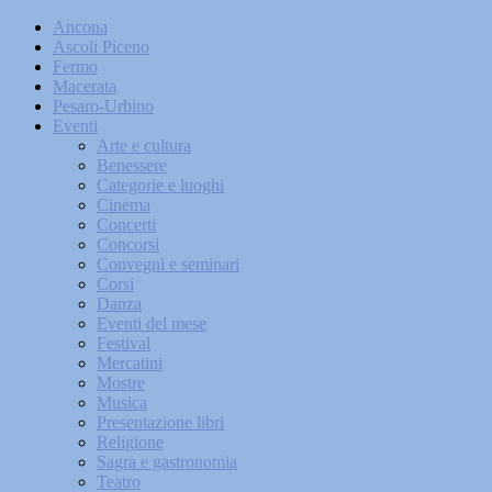
Ancona
Ascoli Piceno
Fermo
Macerata
Pesaro-Urbino
Eventi
Arte e cultura
Benessere
Categorie e luoghi
Cinema
Concerti
Concorsi
Convegni e seminari
Corsi
Danza
Eventi del mese
Festival
Mercatini
Mostre
Musica
Presentazione libri
Religione
Sagra e gastronomia
Teatro