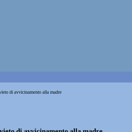
ivieto di avvicinamento alla madre
divieto di avvicinamento alla madre