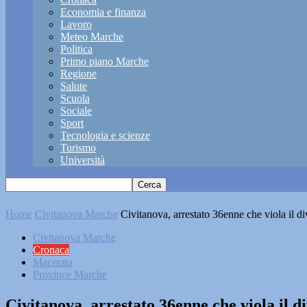
Economia e finanza
Lavoro
Meteo Marche
Politica
Primo piano Marche
Regione
Salute
Scuola
Sociale
Sport
Tecnologia e scienze
Turismo
Università
Home
Civitanova Marche
Civitanova, arrestato 36enne che viola il d
Civitanova Marche
Cronaca
Macerata
Province Marche
Civitanova, arrestato 36enne che viola il 