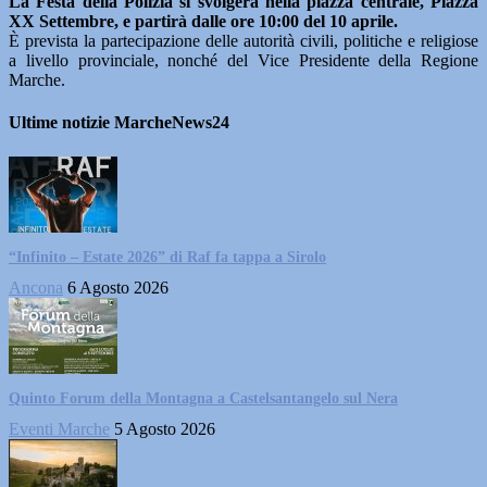
La Festa della Polizia si svolgerà nella piazza centrale, Piazza
XX Settembre, e partirà dalle ore 10:00 del 10 aprile.
È prevista la partecipazione delle autorità civili, politiche e religiose
a livello provinciale, nonché del Vice Presidente della Regione
Marche.
Ultime notizie MarcheNews24
“Infinito – Estate 2026” di Raf fa tappa a Sirolo
Ancona
6 Agosto 2026
Quinto Forum della Montagna a Castelsantangelo sul Nera
Eventi Marche
5 Agosto 2026