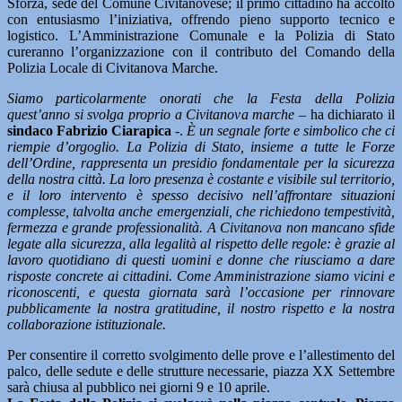
Sforza, sede del Comune Civitanovese; il primo cittadino ha accolto
con entusiasmo l’iniziativa, offrendo pieno supporto tecnico e
logistico. L’Amministrazione Comunale e la Polizia di Stato
cureranno l’organizzazione con il contributo del Comando della
Polizia Locale di Civitanova Marche.
Siamo particolarmente onorati che la Festa della Polizia
quest’anno si svolga proprio a Civitanova marche –
ha dichiarato il
sindaco Fabrizio Ciarapica
-.
È un segnale forte e simbolico che ci
riempie d’orgoglio. La Polizia di Stato, insieme a tutte le Forze
dell’Ordine, rappresenta un presidio fondamentale per la sicurezza
della nostra città. La loro presenza è costante e visibile sul territorio,
e il loro intervento è spesso decisivo nell’affrontare situazioni
complesse, talvolta anche emergenziali, che richiedono tempestività,
fermezza e grande professionalità. A Civitanova non mancano sfide
legate alla sicurezza, alla legalità al rispetto delle regole: è grazie al
lavoro quotidiano di questi uomini e donne che riusciamo a dare
risposte concrete ai cittadini. Come Amministrazione siamo vicini e
riconoscenti, e questa giornata sarà l’occasione per rinnovare
pubblicamente la nostra gratitudine, il nostro rispetto e la nostra
collaborazione istituzionale.
Per consentire il corretto svolgimento delle prove e l’allestimento del
palco, delle sedute e delle strutture necessarie, piazza XX Settembre
sarà chiusa al pubblico nei giorni 9 e 10 aprile.