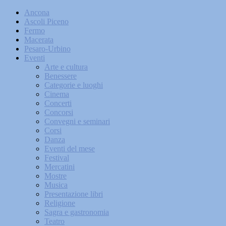
Ancona
Ascoli Piceno
Fermo
Macerata
Pesaro-Urbino
Eventi
Arte e cultura
Benessere
Categorie e luoghi
Cinema
Concerti
Concorsi
Convegni e seminari
Corsi
Danza
Eventi del mese
Festival
Mercatini
Mostre
Musica
Presentazione libri
Religione
Sagra e gastronomia
Teatro