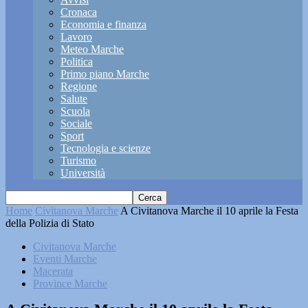
Cronaca
Economia e finanza
Lavoro
Meteo Marche
Politica
Primo piano Marche
Regione
Salute
Scuola
Sociale
Sport
Tecnologia e scienze
Turismo
Università
Home
Civitanova Marche
A Civitanova Marche il 10 aprile la Festa
della Polizia di Stato
Civitanova Marche
Eventi Marche
Macerata
Province Marche