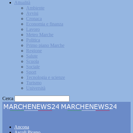
Attualità
Ambiente
Avvisi
Cronaca
Economia e finanza
Lavoro
Meteo Marche
Politica
Primo piano Marche
Regione
Salute
Scuola
Sociale
Sport
Tecnologia e scienze
Turismo
Università
Cerca
Marchenews24
Ancona
Ascoli Piceno