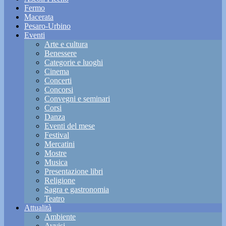
Fermo
Macerata
Pesaro-Urbino
Eventi
Arte e cultura
Benessere
Categorie e luoghi
Cinema
Concerti
Concorsi
Convegni e seminari
Corsi
Danza
Eventi del mese
Festival
Mercatini
Mostre
Musica
Presentazione libri
Religione
Sagra e gastronomia
Teatro
Attualità
Ambiente
Avvisi