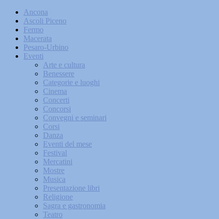
Ancona
Ascoli Piceno
Fermo
Macerata
Pesaro-Urbino
Eventi
Arte e cultura
Benessere
Categorie e luoghi
Cinema
Concerti
Concorsi
Convegni e seminari
Corsi
Danza
Eventi del mese
Festival
Mercatini
Mostre
Musica
Presentazione libri
Religione
Sagra e gastronomia
Teatro