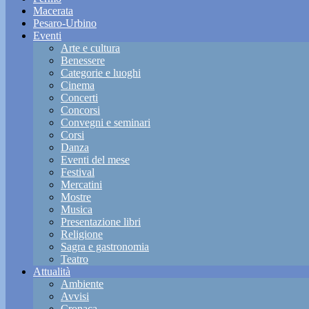
Macerata
Pesaro-Urbino
Eventi
Arte e cultura
Benessere
Categorie e luoghi
Cinema
Concerti
Concorsi
Convegni e seminari
Corsi
Danza
Eventi del mese
Festival
Mercatini
Mostre
Musica
Presentazione libri
Religione
Sagra e gastronomia
Teatro
Attualità
Ambiente
Avvisi
Cronaca