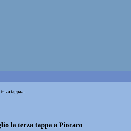
 terza tappa...
glio la terza tappa a Pioraco