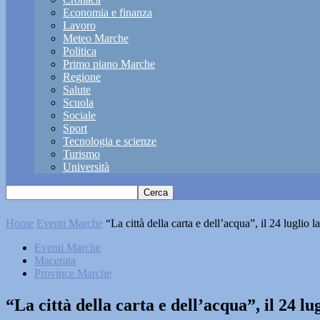
Economia e finanza
Lavoro
Meteo Marche
Politica
Primo piano Marche
Regione
Salute
Scuola
Sociale
Sport
Tecnologia e scienze
Turismo
Università
Home
Eventi Marche
“La città della carta e dell’acqua”, il 24 luglio la
Eventi Marche
Macerata
Province Marche
“La città della carta e dell’acqua”, il 24 lu