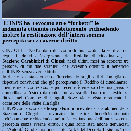
L’INPS ha revocato atre “furbetti” le
indennità ottenute indebitamente richiedendo
inoltre la restituzione dell’intera somma
percepita senza averne diritto
CINGOLI – Nell’ambito dei controlli finalizzati alla verifica dei
requisiti idonei all’elargizione del Reddito di cittadinanza, la
Stazione Carabinieri di Cingoli
negli ultimi mesi ha scoperto tre
persone, di cui due stranieri, che avevano ottenuto il beneficio
dall’INPS senza averne titolo.
In due casi è stato omesso l’inserimento sugli stati di famiglia dei
rispettivi conviventi che già percepivano il Reddito di cittadinanza,
mentre nella contestazione più recente è emerso che una persona
domiciliata all’estero da molti anni aveva dichiarato una residenza
fittizia nel Comune di Cingoli, dove viene vista raramente in
occasione delle visite alla figlia.
L’INPS, sulla scorta delle segnalazioni ricevute dai Carabinieri della
Stazione di Cingoli, ha revocato a tutti e tre il beneficio ottenuto
indebitamente richiedendo inoltre la restituzione dell’intera somma
percepita senza averne diritto, i quali sono stati anche denunciati
all’Autorità Giudiziaria ai sensi dell’art.7 del Decreto Legge n.4 del