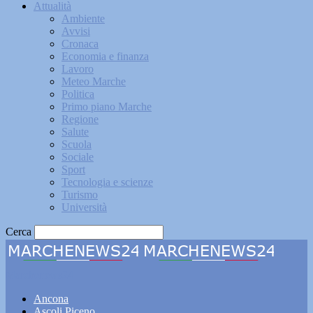
Attualità
Ambiente
Avvisi
Cronaca
Economia e finanza
Lavoro
Meteo Marche
Politica
Primo piano Marche
Regione
Salute
Scuola
Sociale
Sport
Tecnologia e scienze
Turismo
Università
Cerca
Marchenews24
Ancona
Ascoli Piceno