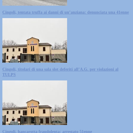
Cingoli, tentata truffa ai danni di un’anziana: denunciata una 41enne
Cingoli, titolari di una sala slot deferiti all’A.G. per violazioni al
TULPS
Cingoli, bancarotta fraudolenta: arrestato 51enne