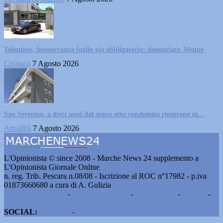
Tolentino, inosservanza foglio via obbligatorio: denunciato 34enne
Cronaca
7 Agosto 2026
San Severino, a dieci anni dal sisma otto condomini rientrano in...
Attualità
7 Agosto 2026
L'Opinionista © since 2008 - Marche News 24 supplemento a
L'Opinionista Giornale Online
n. reg. Trib. Pescara n.08/08 - Iscrizione al ROC n°17982 - p.iva
01873660680 a cura di A. Gulizia
Pubblicità e contatti
-
Notizie del giorno
-
Informazioni
-
Privacy
-
Cookie
SOCIAL:
Facebook
-
X