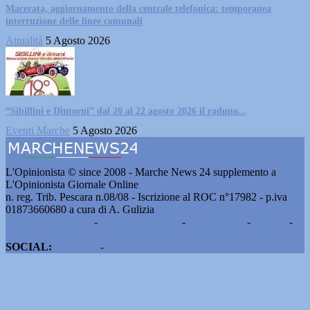
Macerata, aggiornamento della centrale telefonica: temporanea
interruzione delle linee comunali
Attualità
5 Agosto 2026
“Sibillini e Dintorni” dal 20 al 22 agosto 2026 il raduno...
Eventi Marche
5 Agosto 2026
L'Opinionista © since 2008 - Marche News 24 supplemento a
L'Opinionista Giornale Online
n. reg. Trib. Pescara n.08/08 - Iscrizione al ROC n°17982 - p.iva
01873660680 a cura di A. Gulizia
Pubblicità e contatti
-
Notizie del giorno
-
Informazioni
-
Privacy
-
Cookie
SOCIAL:
Facebook
-
X