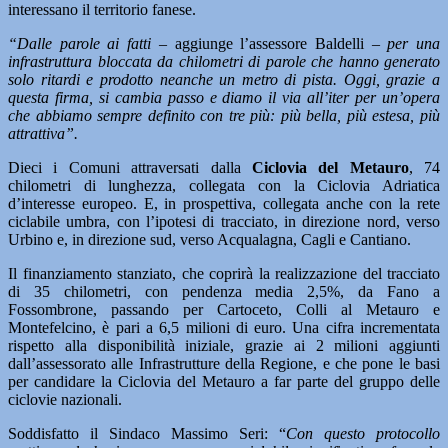
interessano il territorio fanese.
“Dalle parole ai fatti
– aggiunge l’assessore Baldelli –
per una
infrastruttura bloccata da chilometri di parole che hanno generato
solo ritardi e prodotto neanche un metro di pista. Oggi, grazie a
questa firma, si cambia passo e diamo il via all’iter per un’opera
che abbiamo sempre definito con tre più: più bella, più estesa, più
attrattiva”.
Dieci i Comuni attraversati dalla
Ciclovia del Metauro
, 74
chilometri di lunghezza, collegata con la Ciclovia Adriatica
d’interesse europeo. E, in prospettiva, collegata anche con la rete
ciclabile umbra, con l’ipotesi di tracciato, in direzione nord, verso
Urbino e, in direzione sud, verso Acqualagna, Cagli e Cantiano.
Il finanziamento stanziato, che coprirà la realizzazione del tracciato
di 35 chilometri, con pendenza media 2,5%, da Fano a
Fossombrone, passando per Cartoceto, Colli al Metauro e
Montefelcino, è pari a 6,5 milioni di euro. Una cifra incrementata
rispetto alla disponibilità iniziale, grazie ai 2 milioni aggiunti
dall’assessorato alle Infrastrutture della Regione, e che pone le basi
per candidare la Ciclovia del Metauro a far parte del gruppo delle
ciclovie nazionali.
Soddisfatto il Sindaco Massimo Seri: “
Con questo protocollo