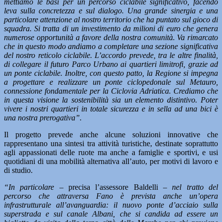
mettiamo le basi per un percorso ciclabile significativo, facendo
leva sulla concretezza e sul dialogo. Una grande sinergia e una
particolare attenzione al nostro territorio che ha puntato sul gioco di
squadra. Si tratta di un investimento da milioni di euro che genera
numerose opportunità a favore della nostra comunità. Va rimarcato
che in questo modo andiamo a completare una sezione significativa
del nostro reticolo ciclabile. L’accordo prevede, tra le altre finalità,
di collegare il futuro Parco Urbano ai quartieri limitrofi, grazie ad
un ponte ciclabile. Inoltre, con questo patto, la Regione si impegna
a progettare e realizzare un ponte ciclopedonale sul Metauro,
connessione fondamentale per la Ciclovia Adriatica. Crediamo che
in questa visione la sostenibilità sia un elemento distintivo. Poter
vivere i nostri quartieri in totale sicurezza e in sella ad una bici è
una nostra prerogativa”.
Il progetto prevede anche alcune soluzioni innovative che
rappresentano una sintesi tra attività turistiche, destinate soprattutto
agli appassionati delle ruote ma anche a famiglie e sportivi, e usi
quotidiani di una mobilità alternativa all’auto, per motivi di lavoro e
di studio.
“In particolare –
precisa l’assessore Baldelli –
nel tratto del
percorso che attraversa Fano è prevista anche un’opera
infrastrutturale all’avanguardia: il nuovo ponte d’acciaio sulla
superstrada e sul canale Albani, che si candida ad essere un