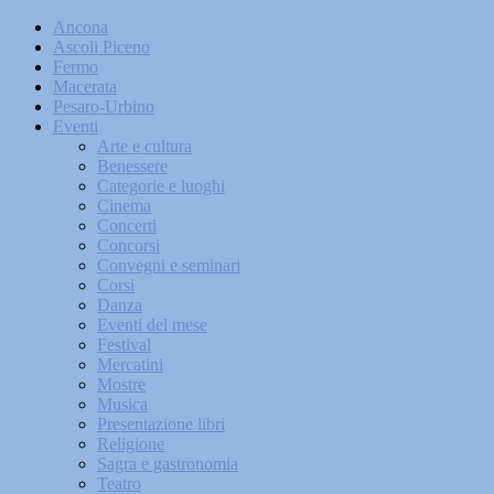
Ancona
Ascoli Piceno
Fermo
Macerata
Pesaro-Urbino
Eventi
Arte e cultura
Benessere
Categorie e luoghi
Cinema
Concerti
Concorsi
Convegni e seminari
Corsi
Danza
Eventi del mese
Festival
Mercatini
Mostre
Musica
Presentazione libri
Religione
Sagra e gastronomia
Teatro