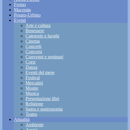
Fermo
Macerata
Pesaro-Urbino
Eventi
Arte e cultura
Benessere
Categorie e luoghi
Cinema
Concerti
Concorsi
Convegni e seminari
Corsi
Danza
Eventi del mese
Festival
Mercatini
Mostre
Musica
Presentazione libri
Religione
Sagra e gastronomia
Teatro
Attualità
Ambiente
Avvisi