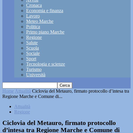
Cronaca
Economia e finanza
Lavoro
Meteo Marche
Politica
Primo piano Marche
Regione
Salute
Scuola
Sociale
Sport
Tecnologia e scienze
Turismo
Università
Home
Attualità
Ciclovia del Metauro, firmato protocollo d’intesa tra
Regione Marche e Comune di...
Attualità
Regione
Ciclovia del Metauro, firmato protocollo
d’intesa tra Regione Marche e Comune di