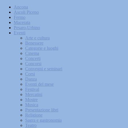
Ancona
Ascoli Piceno
Fermo
Macerata
Pesaro-Urbino
Eventi
Arte e cultura
Benessere
Categorie e luoghi
Cinema
Concerti
Concorsi
Convegni e seminari
Corsi
Danza
Eventi del mese
Festival
Mercatini
Mostre
Musica
Presentazione libri
Religione
Sagra e gastronomia
Teatro