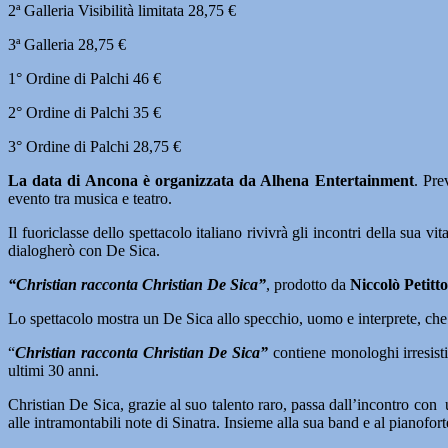
2ª Galleria Visibilità limitata 28,75 €
3ª Galleria 28,75 €
1° Ordine di Palchi 46 €
2° Ordine di Palchi 35 €
3° Ordine di Palchi 28,75 €
La data di Ancona è organizzata da Alhena Entertainment
. Pre
evento tra musica e teatro.
Il fuoriclasse dello spettacolo italiano rivivrà gli incontri della sua v
dialogherò con De Sica.
“Christian racconta Christian De Sica”
, prodotto da
Niccolò Petitt
Lo spettacolo mostra un De Sica allo specchio, uomo e interprete, che si 
“
Christian racconta Christian De Sica”
contiene monologhi irresisti
ultimi 30 anni.
Christian De Sica, grazie al suo talento raro, passa dall’incontro con 
alle intramontabili note di Sinatra. Insieme alla sua band e al pianofor