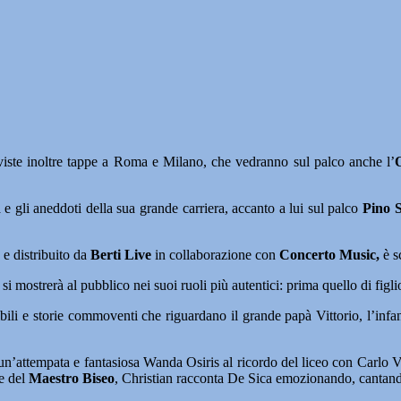
viste inoltre tappe a Roma e Milano, che vedranno sul palco anche l’
ita e gli aneddoti della sua grande carriera, accanto a lui sul palco
Pino S
o
e distribuito da
Berti Live
in collaborazione con
Concerto Music,
è s
mostrerà al pubblico nei suoi ruoli più autentici: prima quello di figlio,
bili e storie commoventi che riguardano il grande papà Vittorio, l’infa
un’attempata e fantasiosa Wanda Osiris al ricordo del liceo con Carlo Ver
te del
Maestro Biseo
, Christian racconta De Sica emozionando, cantan