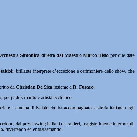
Orchestra Sinfonica diretta dal Maestro Marco Tisio
per due date
tabioli
, brillante interprete d’eccezione e cerimoniere dello show, che
critto da
Christian De Sica
insieme a
R. Fusaro
.
 poi padre, marito e artista ecclettico.
nzia e il cinema di Natale che ha accompagnato la storia italiana negli
done, dai pezzi swing italiani e stranieri, magistralmente interpretati,
do, divertendo ed entusiasmando.