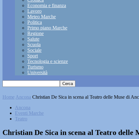
Economia e finanza
Lavoro
Meteo Marche
Politica
Primo piano Marche
Regione
Salute
Scuola
Sociale
Sport
Tecnologia e scienze
Turismo
Università
Home
Ancona
Christian De Sica in scena al Teatro delle Muse di Anc
Ancona
Eventi Marche
Teatro
Christian De Sica in scena al Teatro delle