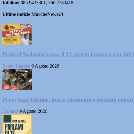
Infoline:
085.9433361; 366.2783418.
Ultime notizie MarcheNews24
Festival Sudamericana, il 23 agosto incontro con Adr
Eventi Marche
9 Agosto 2026
Porto Sant’Elpidio, borse schermate e profumi rubati
Cronaca
9 Agosto 2026