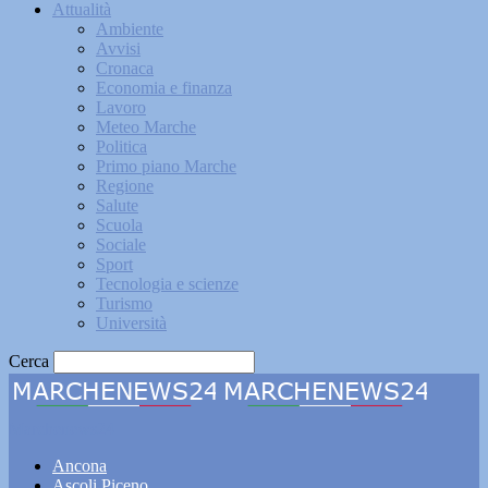
Attualità
Ambiente
Avvisi
Cronaca
Economia e finanza
Lavoro
Meteo Marche
Politica
Primo piano Marche
Regione
Salute
Scuola
Sociale
Sport
Tecnologia e scienze
Turismo
Università
Cerca
Marchenews24
Ancona
Ascoli Piceno