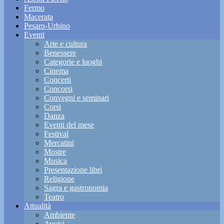
Fermo
Macerata
Pesaro-Urbino
Eventi
Arte e cultura
Benessere
Categorie e luoghi
Cinema
Concerti
Concorsi
Convegni e seminari
Corsi
Danza
Eventi del mese
Festival
Mercatini
Mostre
Musica
Presentazione libri
Religione
Sagra e gastronomia
Teatro
Attualità
Ambiente
Avvisi