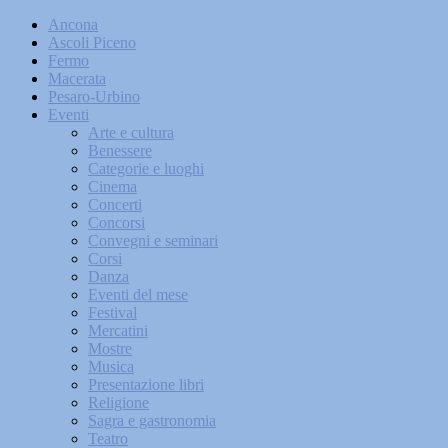
Ancona
Ascoli Piceno
Fermo
Macerata
Pesaro-Urbino
Eventi
Arte e cultura
Benessere
Categorie e luoghi
Cinema
Concerti
Concorsi
Convegni e seminari
Corsi
Danza
Eventi del mese
Festival
Mercatini
Mostre
Musica
Presentazione libri
Religione
Sagra e gastronomia
Teatro