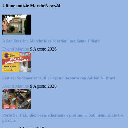
Ultime notizie MarcheNews24
A San Severino Marche le celebrazioni per Santa Chiara
Eventi Marche
9 Agosto 2026
Festival Sudamericana, il 23 agosto incontro con Adrián N. Bravi
Eventi Marche
9 Agosto 2026
Porto Sant’Elpidio, borse schermate e profumi rubati: denunciate tre
persone