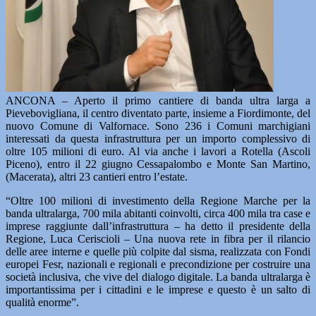
ANCONA – Aperto il primo cantiere di banda ultra larga a
Pievebovigliana, il centro diventato parte, insieme a Fiordimonte, del
nuovo Comune di Valfornace. Sono 236 i Comuni marchigiani
interessati da questa infrastruttura per un importo complessivo di
oltre 105 milioni di euro. Al via anche i lavori a Rotella (Ascoli
Piceno), entro il 22 giugno Cessapalombo e Monte San Martino,
(Macerata), altri 23 cantieri entro l’estate.
“Oltre 100 milioni di investimento della Regione Marche per la
banda ultralarga, 700 mila abitanti coinvolti, circa 400 mila tra case e
imprese raggiunte dall’infrastruttura – ha detto il presidente della
Regione, Luca Ceriscioli – Una nuova rete in fibra per il rilancio
delle aree interne e quelle più colpite dal sisma, realizzata con Fondi
europei Fesr, nazionali e regionali e precondizione per costruire una
società inclusiva, che vive del dialogo digitale. La banda ultralarga è
importantissima per i cittadini e le imprese e questo è un salto di
qualità enorme”.