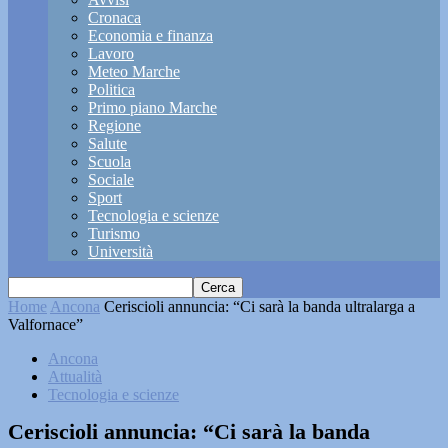
Cronaca
Economia e finanza
Lavoro
Meteo Marche
Politica
Primo piano Marche
Regione
Salute
Scuola
Sociale
Sport
Tecnologia e scienze
Turismo
Università
Home
Ancona
Ceriscioli annuncia: “Ci sarà la banda ultralarga a
Valfornace”
Ancona
Attualità
Tecnologia e scienze
Ceriscioli annuncia: “Ci sarà la banda