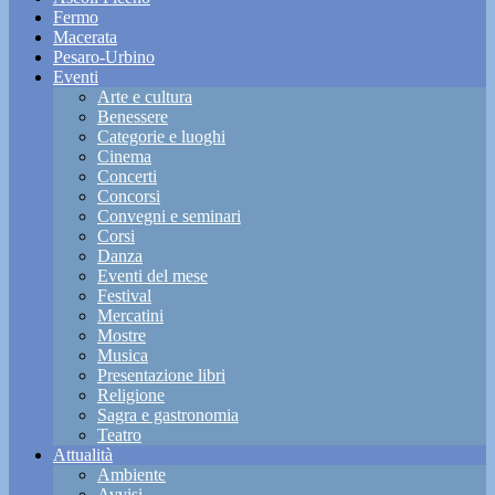
Fermo
Macerata
Pesaro-Urbino
Eventi
Arte e cultura
Benessere
Categorie e luoghi
Cinema
Concerti
Concorsi
Convegni e seminari
Corsi
Danza
Eventi del mese
Festival
Mercatini
Mostre
Musica
Presentazione libri
Religione
Sagra e gastronomia
Teatro
Attualità
Ambiente
Avvisi