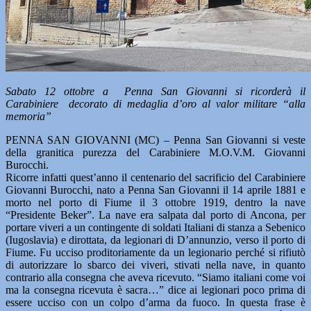
Sabato 12 ottobre a Penna San Giovanni si ricorderà il
Carabiniere decorato di medaglia d’oro al valor militare “alla
memoria”
PENNA SAN GIOVANNI (MC) – Penna San Giovanni si veste
della granitica purezza del Carabiniere M.O.V.M. Giovanni
Burocchi.
Ricorre infatti quest’anno il centenario del sacrificio del Carabiniere
Giovanni Burocchi, nato a Penna San Giovanni il 14 aprile 1881 e
morto nel porto di Fiume il 3 ottobre 1919, dentro la nave
“Presidente Beker”. La nave era salpata dal porto di Ancona, per
portare viveri a un contingente di soldati Italiani di stanza a Sebenico
(Iugoslavia) e dirottata, da legionari di D’annunzio, verso il porto di
Fiume. Fu ucciso proditoriamente da un legionario perché si rifiutò
di autorizzare lo sbarco dei viveri, stivati nella nave, in quanto
contrario alla consegna che aveva ricevuto. “Siamo italiani come voi
ma la consegna ricevuta è sacra…” dice ai legionari poco prima di
essere ucciso con un colpo d’arma da fuoco. In questa frase è