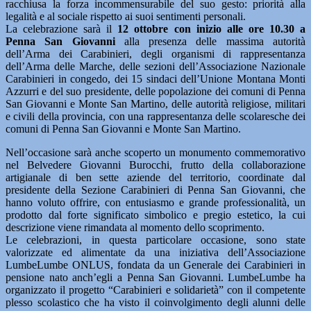
racchiusa la forza incommensurabile del suo gesto: priorità alla
legalità e al sociale rispetto ai suoi sentimenti personali.
La celebrazione sarà il
12 ottobre con inizio alle ore 10.30 a
Penna San Giovanni
alla presenza delle massima autorità
dell’Arma dei Carabinieri, degli organismi di rappresentanza
dell’Arma delle Marche, delle sezioni dell’Associazione Nazionale
Carabinieri in congedo, dei 15 sindaci dell’Unione Montana Monti
Azzurri e del suo presidente, delle popolazione dei comuni di Penna
San Giovanni e Monte San Martino, delle autorità religiose, militari
e civili della provincia, con una rappresentanza delle scolaresche dei
comuni di Penna San Giovanni e Monte San Martino.
Nell’occasione sarà anche scoperto un monumento commemorativo
nel Belvedere Giovanni Burocchi, frutto della collaborazione
artigianale di ben sette aziende del territorio, coordinate dal
presidente della Sezione Carabinieri di Penna San Giovanni, che
hanno voluto offrire, con entusiasmo e grande professionalità, un
prodotto dal forte significato simbolico e pregio estetico, la cui
descrizione viene rimandata al momento dello scoprimento.
Le celebrazioni, in questa particolare occasione, sono state
valorizzate ed alimentate da una iniziativa dell’Associazione
LumbeLumbe ONLUS, fondata da un Generale dei Carabinieri in
pensione nato anch’egli a Penna San Giovanni. LumbeLumbe ha
organizzato il progetto “Carabinieri e solidarietà” con il competente
plesso scolastico che ha visto il coinvolgimento degli alunni delle