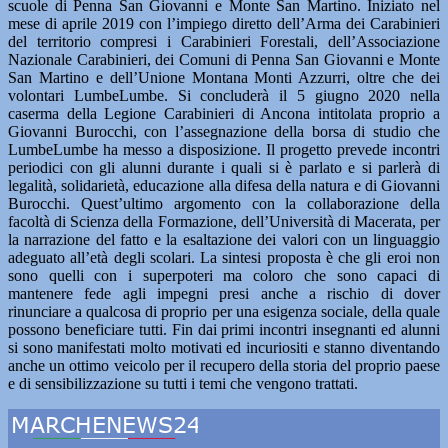
scuole di Penna San Giovanni e Monte San Martino. Iniziato nel
mese di aprile 2019 con l’impiego diretto dell’Arma dei Carabinieri
del territorio compresi i Carabinieri Forestali, dell’Associazione
Nazionale Carabinieri, dei Comuni di Penna San Giovanni e Monte
San Martino e dell’Unione Montana Monti Azzurri, oltre che dei
volontari LumbeLumbe. Si concluderà il 5 giugno 2020 nella
caserma della Legione Carabinieri di Ancona intitolata proprio a
Giovanni Burocchi, con l’assegnazione della borsa di studio che
LumbeLumbe ha messo a disposizione. Il progetto prevede incontri
periodici con gli alunni durante i quali si è parlato e si parlerà di
legalità, solidarietà, educazione alla difesa della natura e di Giovanni
Burocchi. Quest’ultimo argomento con la collaborazione della
facoltà di Scienza della Formazione, dell’Università di Macerata, per
la narrazione del fatto e la esaltazione dei valori con un linguaggio
adeguato all’età degli scolari. La sintesi proposta è che gli eroi non
sono quelli con i superpoteri ma coloro che sono capaci di
mantenere fede agli impegni presi anche a rischio di dover
rinunciare a qualcosa di proprio per una esigenza sociale, della quale
possono beneficiare tutti. Fin dai primi incontri insegnanti ed alunni
si sono manifestati molto motivati ed incuriositi e stanno diventando
anche un ottimo veicolo per il recupero della storia del proprio paese
e di sensibilizzazione su tutti i temi che vengono trattati.