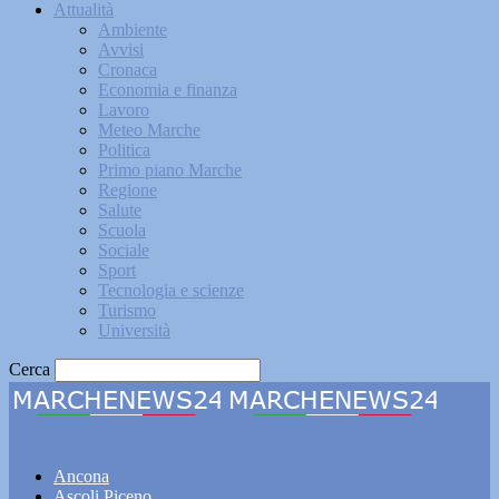
Attualità
Ambiente
Avvisi
Cronaca
Economia e finanza
Lavoro
Meteo Marche
Politica
Primo piano Marche
Regione
Salute
Scuola
Sociale
Sport
Tecnologia e scienze
Turismo
Università
Cerca
Marchenews24
Ancona
Ascoli Piceno