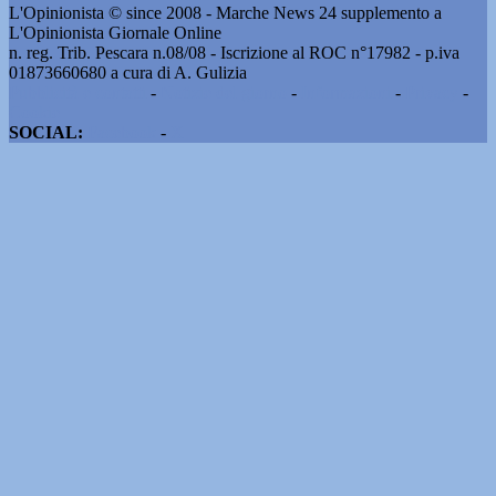
L'Opinionista © since 2008 - Marche News 24 supplemento a
L'Opinionista Giornale Online
n. reg. Trib. Pescara n.08/08 - Iscrizione al ROC n°17982 - p.iva
01873660680 a cura di A. Gulizia
Pubblicità e contatti
-
Notizie del giorno
-
Informazioni
-
Privacy
-
Cookie
SOCIAL:
Facebook
-
X