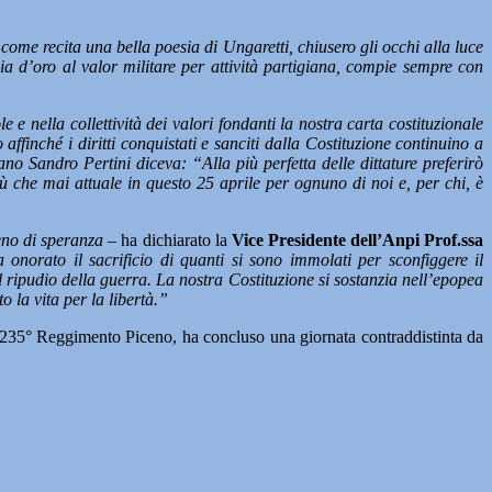
i come recita una bella poesia di Ungaretti, chiusero gli occhi alla luce
ia d’oro al valor militare per attività partigiana, compie sempre con
le e nella collettività dei valori fondanti la nostra carta costituzionale
 affinché i diritti conquistati e sanciti dalla Costituzione continuino a
o Sandro Pertini diceva: “Alla più perfetta delle dittature preferirò
ù che mai attuale in questo 25 aprile per ognuno di noi e, per chi, è
ieno di speranza
– ha dichiarato la
Vice Presidente dell’Anpi Prof.ssa
onorato il sacrificio di quanti si sono immolati per sconfiggere il
il ripudio della guerra. La nostra Costituzione si sostanzia nell’epopea
o la vita per la libertà.”
l 235° Reggimento Piceno, ha concluso una giornata contraddistinta da