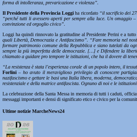
forma di intolleranza, prevaricazione e violenza”.
Il Presidente della Provincia Loggi
ha ricordato
“il sacrificio dei 2
“perché tutti li avessero aperti per sempre alla luce. Un omaggio – 
convinzione ed orgoglio civico”.
Loggi ha quindi rinnovato la gratitudine al Presidente Perini e a tutt
quali Libertà, Democrazia e Antifascismo”.
“Fare memoria nel nostro 
formare patrimonio comune della Repubblica e siano tutelati da ogni 
sempre la più imperfetta delle democrazie. […] e Difendere la libert
chiamato a guidare pro tempore le istituzioni, che ha il dovere di tene
“La resistenza è stata l’esperienza corale di un popolo intero, il tes
Forlini
–
ho avuto il meraviglioso privilegio di conoscere partigia
nazifascismo e gettare le basi una Italia libera, moderna, democratica 
resistenziale e della matrice antifascista. Ognuno di noi e le istituzion
La celebrazione della Santa Messa in memoria di tutti i caduti, offi
messaggi importanti e densi di significato etico e civico per la comunit
Ultime notizie MarcheNews24