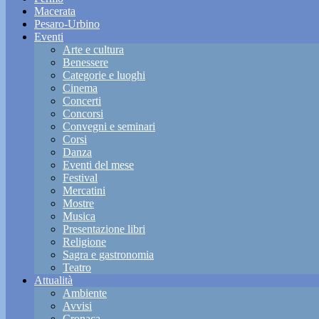
Macerata
Pesaro-Urbino
Eventi
Arte e cultura
Benessere
Categorie e luoghi
Cinema
Concerti
Concorsi
Convegni e seminari
Corsi
Danza
Eventi del mese
Festival
Mercatini
Mostre
Musica
Presentazione libri
Religione
Sagra e gastronomia
Teatro
Attualità
Ambiente
Avvisi
Cronaca