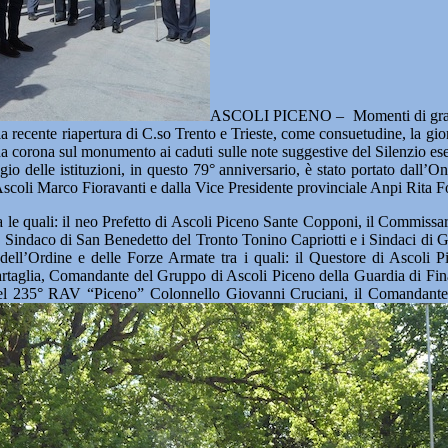
ASCOLI PICENO – Momenti di grande 
a recente riapertura di C.so Trento e Trieste, come consuetudine, la gio
 corona sul monumento ai caduti sulle note suggestive del Silenzio eseg
io delle istituzioni, in questo 79° anniversario, è stato portato dall’O
scoli Marco Fioravanti e dalla Vice Presidente provinciale Anpi Rita Fo
ra le quali: il neo Prefetto di Ascoli Piceno Sante Copponi, il Commissar
ice Sindaco di San Benedetto del Tronto Tonino Capriotti e i Sindaci 
e dell’Ordine e delle Forze Armate tra i quali: il Questore di Ascol
taglia, Comandante del Gruppo di Ascoli Piceno della Guardia di Fin
del 235° RAV “Piceno” Colonnello Giovanni Cruciani, il Comandante