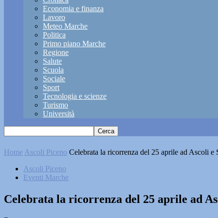
Economia e finanza
Lavoro
Meteo Marche
Politica
Primo piano Marche
Regione
Salute
Scuola
Sociale
Sport
Tecnologia e scienze
Turismo
Università
Home
Ascoli Piceno
Celebrata la ricorrenza del 25 aprile ad Ascoli 
Ascoli Piceno
Eventi Marche
Celebrata la ricorrenza del 25 aprile ad A