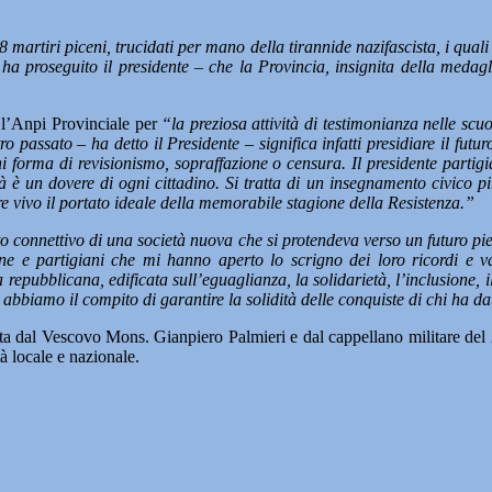
78 martiri piceni, trucidati per mano della tirannide nazifascista, i qual
ha proseguito il presidente – che la Provincia, insignita della medagl
o l’Anpi Provinciale per
“la preziosa attività di testimonianza nelle scuo
passato – ha detto il Presidente – significa infatti presidiare il futuro
forma di revisionismo, sopraffazione o censura. Il presidente partigian
à è un dovere di ogni cittadino. Si tratta di un insegnamento civico pi
re vivo il portato ideale della memorabile stagione della Resistenza.”
suto connettivo di una società nuova che si protendeva verso un futuro p
ne e partigiani che mi hanno aperto lo scrigno dei loro ricordi e va 
repubblicana, edificata sull’eguaglianza, la solidarietà, l’inclusione, 
i abbiamo il compito di garantire la solidità delle conquiste di chi ha dat
ciata dal Vescovo Mons. Gianpiero Palmieri e dal cappellano militare de
à locale e nazionale.