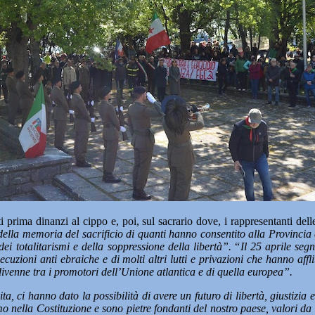
 prima dinanzi al cippo e, poi, sul sacrario dove, i rappresentanti delle
ella memoria del sacrificio di quanti hanno consentito alla Provincia e
dei totalitarismi e della soppressione della libertà”.
“
Il 25 aprile seg
ecuzioni anti ebraiche e di molti altri lutti e privazioni che hanno aff
divenne tra i promotori dell’Unione atlantica e di quella europea”.
ita, ci hanno dato la possibilità di avere un futuro di libertà, giustiz
o nella Costituzione e sono pietre fondanti del nostro paese, valori da