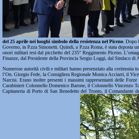
del 25 aprile nei luoghi simbolo della resistenza nel Piceno
. Dopo l
Governo, in P.zza Simonetti. Quindi, a P.zza Roma, è stata deposta una
onori militari resi dal picchetto del 235° Reggimento Piceno. L’omagg
Finanze, dal Presidente della Provincia Sergio Loggi, dal Sindaco di A
Numerose autorità civili e militari hanno presenziato alla cerimonia t
l’On. Giorgio Fede, la Consigliera Regionale Monica Acciarri, il V
Narcisi. Erano inoltre presenti i massimi rappresentanti delle Forz
Carabinieri Colonnello Domenico Barone, il Colonnello Vincenzo Tar
Capitaneria di Porto di San Benedetto del Tronto, il Comandante 