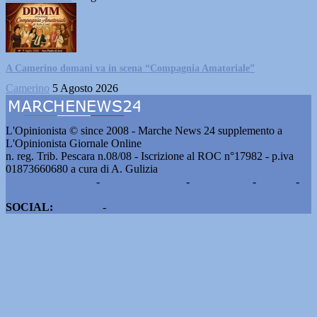
A Camerino domani va in scena “Compagnia Amatoriale”
Camerino
5 Agosto 2026
L'Opinionista © since 2008 - Marche News 24 supplemento a
L'Opinionista Giornale Online
n. reg. Trib. Pescara n.08/08 - Iscrizione al ROC n°17982 - p.iva
01873660680 a cura di A. Gulizia
Pubblicità e contatti
-
Notizie del giorno
-
Informazioni
-
Privacy
-
Cookie
SOCIAL:
Facebook
-
X