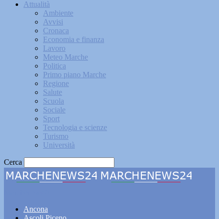
Attualità
Ambiente
Avvisi
Cronaca
Economia e finanza
Lavoro
Meteo Marche
Politica
Primo piano Marche
Regione
Salute
Scuola
Sociale
Sport
Tecnologia e scienze
Turismo
Università
Cerca
Marchenews24
Ancona
Ascoli Piceno