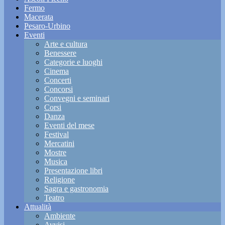
Fermo
Macerata
Pesaro-Urbino
Eventi
Arte e cultura
Benessere
Categorie e luoghi
Cinema
Concerti
Concorsi
Convegni e seminari
Corsi
Danza
Eventi del mese
Festival
Mercatini
Mostre
Musica
Presentazione libri
Religione
Sagra e gastronomia
Teatro
Attualità
Ambiente
Avvisi