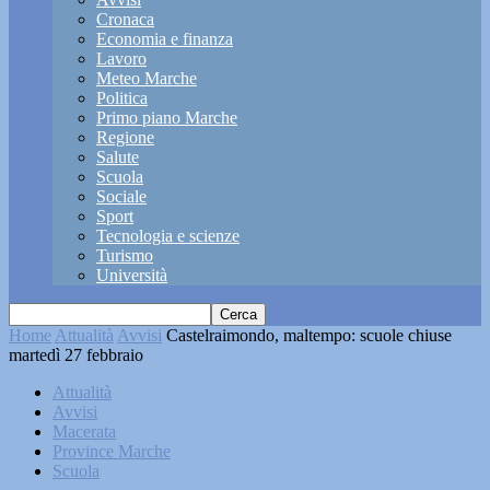
Cronaca
Economia e finanza
Lavoro
Meteo Marche
Politica
Primo piano Marche
Regione
Salute
Scuola
Sociale
Sport
Tecnologia e scienze
Turismo
Università
Home
Attualità
Avvisi
Castelraimondo, maltempo: scuole chiuse
martedì 27 febbraio
Attualità
Avvisi
Macerata
Province Marche
Scuola