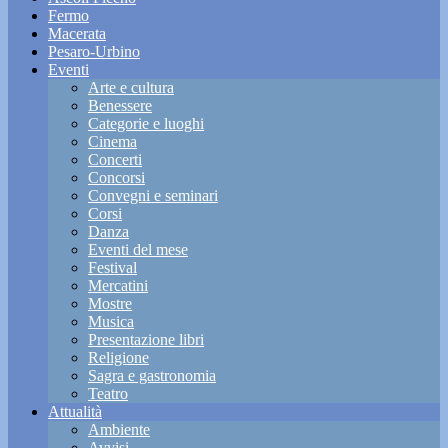
Fermo
Macerata
Pesaro-Urbino
Eventi
Arte e cultura
Benessere
Categorie e luoghi
Cinema
Concerti
Concorsi
Convegni e seminari
Corsi
Danza
Eventi del mese
Festival
Mercatini
Mostre
Musica
Presentazione libri
Religione
Sagra e gastronomia
Teatro
Attualità
Ambiente
Avvisi