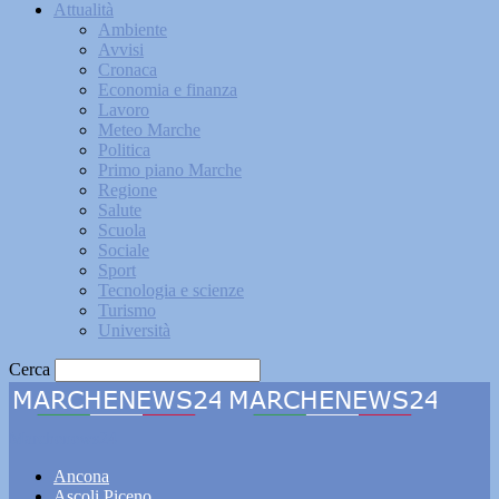
Attualità
Ambiente
Avvisi
Cronaca
Economia e finanza
Lavoro
Meteo Marche
Politica
Primo piano Marche
Regione
Salute
Scuola
Sociale
Sport
Tecnologia e scienze
Turismo
Università
Cerca
Marchenews24
Ancona
Ascoli Piceno