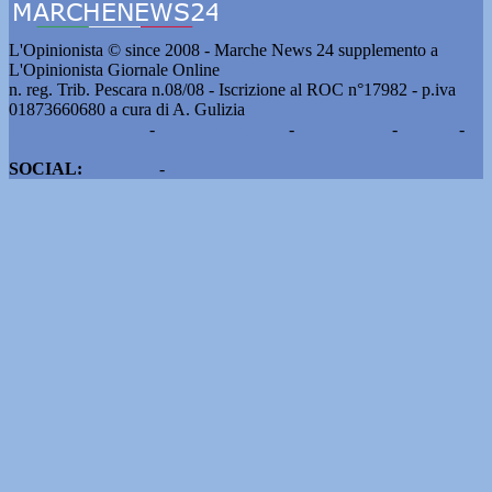
L'Opinionista © since 2008 - Marche News 24 supplemento a
L'Opinionista Giornale Online
n. reg. Trib. Pescara n.08/08 - Iscrizione al ROC n°17982 - p.iva
01873660680 a cura di A. Gulizia
Pubblicità e contatti
-
Notizie del giorno
-
Informazioni
-
Privacy
-
Cookie
SOCIAL:
Facebook
-
X