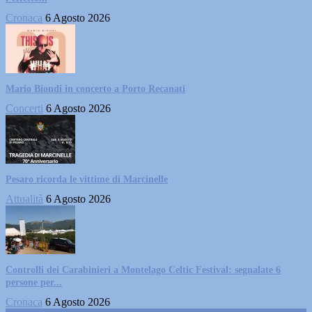
Cronaca
6 Agosto 2026
Mario Biondi in concerto a Porto Recanati
Concerti
6 Agosto 2026
Pesaro ricorda le vittime di Marcinelle
Attualità
6 Agosto 2026
Controlli dei Carabinieri a Montelago Celtic Festival: segnalate 6
persone per...
Cronaca
6 Agosto 2026