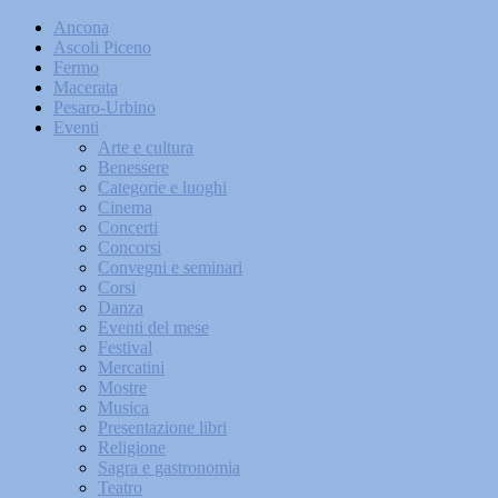
Ancona
Ascoli Piceno
Fermo
Macerata
Pesaro-Urbino
Eventi
Arte e cultura
Benessere
Categorie e luoghi
Cinema
Concerti
Concorsi
Convegni e seminari
Corsi
Danza
Eventi del mese
Festival
Mercatini
Mostre
Musica
Presentazione libri
Religione
Sagra e gastronomia
Teatro