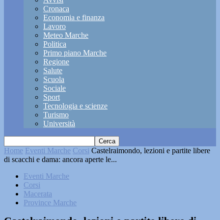
Cronaca
Economia e finanza
Lavoro
Meteo Marche
Politica
Primo piano Marche
Regione
Salute
Scuola
Sociale
Sport
Tecnologia e scienze
Turismo
Università
Home
Eventi Marche
Corsi
Castelraimondo, lezioni e partite libere
di scacchi e dama: ancora aperte le...
Eventi Marche
Corsi
Macerata
Province Marche