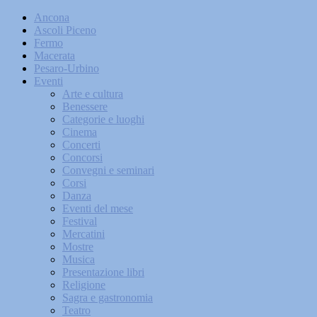
Ancona
Ascoli Piceno
Fermo
Macerata
Pesaro-Urbino
Eventi
Arte e cultura
Benessere
Categorie e luoghi
Cinema
Concerti
Concorsi
Convegni e seminari
Corsi
Danza
Eventi del mese
Festival
Mercatini
Mostre
Musica
Presentazione libri
Religione
Sagra e gastronomia
Teatro