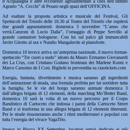
d’Acqualagna e altre eccellenze agroalimentari a cura dell’Istituto
Agrario “A. Cecchi” di Pesaro negli spazi dell’OFFICINA.
Ad esaltare la proposta artistica e musicale del Festival, Gli
Spettacoli del Trionfo delle 18.30 al Teatro del Trionfo che ospiterà
due grandi appuntamenti: domenica 3 novembre “L’anno che
verrà.Canzoni di Lucio Dalla”, l’omaggio di Peppe Servillo al
grande cantautore bolognese. Con lui sul palco gli immancabili
Javier Girotto al sax e Natalio Mangalavite al pianoforte.
Domenica 10 invece arriva un’anteprima nazionale, il nuovo format-
spettacolo “Tre cuori a nudo” ideato da Mauro Ermanno Giovanardi
dei La Crus, con Cristiano Godano frontman dei Marlene Kuntz e
Marco Carusino de I Cosi. Biglietti in prevendita su ciaotickets.com
Energia, fantasia, divertimento e musica saranno gli ingredienti
dell’animazione di strada, una formula perfetta per far sorridere tutta
la famiglia. Se le vie del borgo saranno animate domenica 3
dall’allegra brigata di 12 elementi, della marching Mo’Better Band,
domenica 10 sarà la volta di un nuovo percorso per il Corpo
Bandistico di Cartoceto che indossa i panni della Cartoceto Street
Band e si trasforma in una allegra brigata di 12 elementi itineranti.
Per le strade risuoneranno anche i ritmi mediterranei e popolari con
tutta l’energia del vivace VagaTrio.
Invece in Piazza XX Settembre, location ormai dedicata ai più