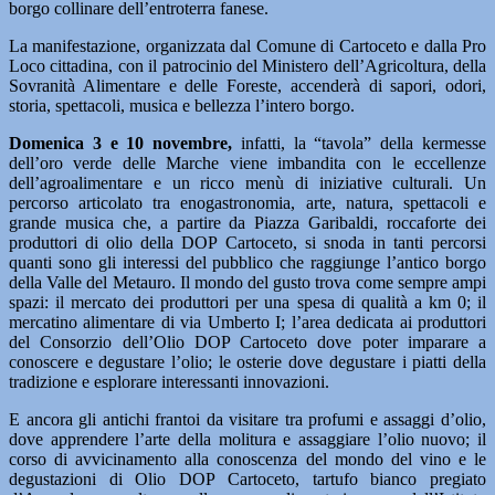
borgo collinare dell’entroterra fanese.
La manifestazione, organizzata dal Comune di Cartoceto e dalla Pro
Loco cittadina, con il patrocinio del Ministero dell’Agricoltura, della
Sovranità Alimentare e delle Foreste, accenderà di sapori, odori,
storia, spettacoli, musica e bellezza l’intero borgo.
Domenica 3 e 10 novembre,
infatti, la “tavola” della kermesse
dell’oro verde delle Marche viene imbandita con le eccellenze
dell’agroalimentare e un ricco menù di iniziative culturali. Un
percorso articolato tra enogastronomia, arte, natura, spettacoli e
grande musica che, a partire da Piazza Garibaldi, roccaforte dei
produttori di olio della DOP Cartoceto, si snoda in tanti percorsi
quanti sono gli interessi del pubblico che raggiunge l’antico borgo
della Valle del Metauro. Il mondo del gusto trova come sempre ampi
spazi: il mercato dei produttori per una spesa di qualità a km 0; il
mercatino alimentare di via Umberto I; l’area dedicata ai produttori
del Consorzio dell’Olio DOP Cartoceto dove poter imparare a
conoscere e degustare l’olio; le osterie dove degustare i piatti della
tradizione e esplorare interessanti innovazioni.
E ancora gli antichi frantoi da visitare tra profumi e assaggi d’olio,
dove apprendere l’arte della molitura e assaggiare l’olio nuovo; il
corso di avvicinamento alla conoscenza del mondo del vino e le
degustazioni di Olio DOP Cartoceto, tartufo bianco pregiato