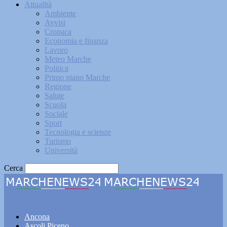
Attualità
Ambiente
Avvisi
Cronaca
Economia e finanza
Lavoro
Meteo Marche
Politica
Primo piano Marche
Regione
Salute
Scuola
Sociale
Sport
Tecnologia e scienze
Turismo
Università
Cerca
Marchenews24
Ancona
Ascoli Piceno