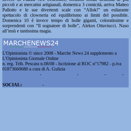
piccoli e ai mercatini artigianali, domenica 3 comicità, arriva Matteo
Pallotto e le sue divertenti scale con “Allok!” un esilarante
spettacolo di clowneria ed equilibrismo ai limiti del possibile.
Domenica 10 è invece tempo di bolle giganti, coloratissime e
sorprendenti con “Il sognatore di bolle”, Alekos Ottaviucci. Naso
all’insù e tantissima magia.
L'Opinionista © since 2008 - Marche News 24 supplemento a
L'Opinionista Giornale Online
n. reg. Trib. Pescara n.08/08 - Iscrizione al ROC n°17982 - p.iva
01873660680 a cura di A. Gulizia
Pubblicità e contatti
-
Notizie del giorno
-
Informazioni
-
Privacy
-
Cookie
SOCIAL:
Facebook
-
X