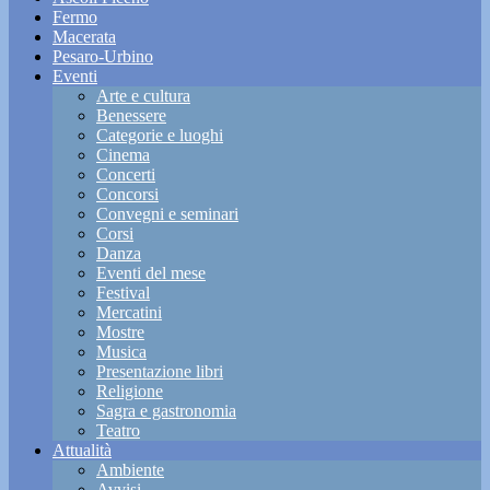
Fermo
Macerata
Pesaro-Urbino
Eventi
Arte e cultura
Benessere
Categorie e luoghi
Cinema
Concerti
Concorsi
Convegni e seminari
Corsi
Danza
Eventi del mese
Festival
Mercatini
Mostre
Musica
Presentazione libri
Religione
Sagra e gastronomia
Teatro
Attualità
Ambiente
Avvisi