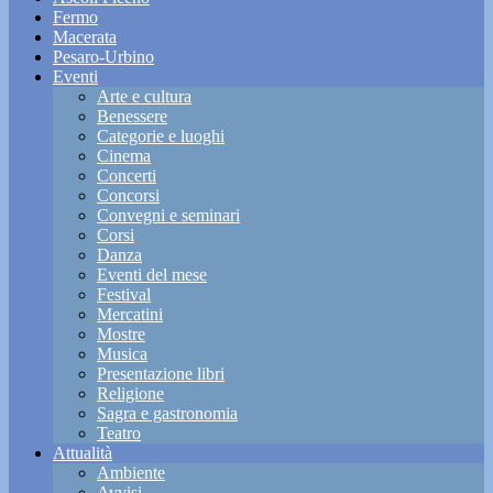
Fermo
Macerata
Pesaro-Urbino
Eventi
Arte e cultura
Benessere
Categorie e luoghi
Cinema
Concerti
Concorsi
Convegni e seminari
Corsi
Danza
Eventi del mese
Festival
Mercatini
Mostre
Musica
Presentazione libri
Religione
Sagra e gastronomia
Teatro
Attualità
Ambiente
Avvisi