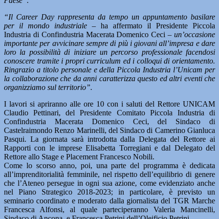
Paese”.
“Il Career Day rappresenta da tempo un appuntamento basilare
per il mondo industriale –
ha affermato il Presidente Piccola
Industria di Confindustria Macerata Domenico Ceci
– un’occasione
importante per avvicinare sempre di più i giovani all’impresa e dare
loro la possibilità di iniziare un percorso professionale facendosi
conoscere tramite i propri curriculum ed i colloqui di orientamento.
Ringrazio a titolo personale e della Piccola Industria l’Unicam per
la collaborazione che da anni caratterizza questo ed altri eventi che
organizziamo sul territorio”.
I lavori si apriranno alle ore 10 con i saluti del Rettore UNICAM
Claudio Pettinari, del Presidente Comitato Piccola Industria di
Confindustria Macerata Domenico Ceci, del Sindaco di
Castelraimondo Renzo Marinelli, del Sindaco di Camerino Gianluca
Pasqui. La giornata sarà introdotta dalla Delegata del Rettore ai
Rapporti con le imprese Elisabetta Torregiani e dal Delegato del
Rettore allo Stage e Placement Francesco Nobili.
Come lo scorso anno, poi, una parte del programma è dedicata
all’imprenditorialità femminile, nel rispetto dell’equilibrio di genere
che l’Ateneo persegue in ogni sua azione, come evidenziato anche
nel Piano Strategico 2018-2023; in particolare, è previsto un
seminario coordinato e moderato dalla giornalista del TGR Marche
Francesca Alfonsi, al quale parteciperanno Valeria Mancinelli,
Sindaco di Ancona, e Francesca Petrini dell’Oleificio Petrini.