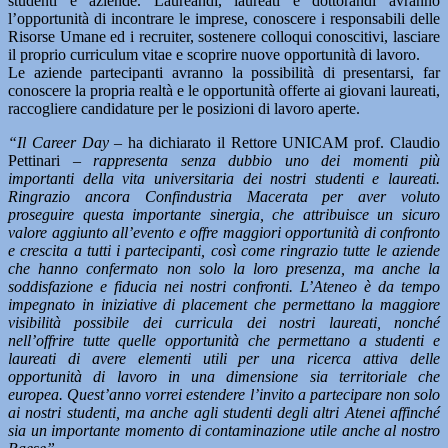
studenti e aziende. Laureandi, laureati e dottorandi avranno
l’opportunità di incontrare le imprese, conoscere i responsabili delle
Risorse Umane ed i recruiter, sostenere colloqui conoscitivi, lasciare
il proprio curriculum vitae e scoprire nuove opportunità di lavoro.
Le aziende partecipanti avranno la possibilità di presentarsi, far
conoscere la propria realtà e le opportunità offerte ai giovani laureati,
raccogliere candidature per le posizioni di lavoro aperte.
“Il Career Day –
ha dichiarato il Rettore UNICAM prof. Claudio
Pettinari –
rappresenta senza dubbio uno dei momenti più
importanti della vita universitaria dei nostri studenti e laureati.
Ringrazio ancora Confindustria Macerata per aver voluto
proseguire questa importante sinergia, che attribuisce un sicuro
valore aggiunto all’evento e offre maggiori opportunità di confronto
e crescita a tutti i partecipanti, così come ringrazio tutte le aziende
che hanno confermato non solo la loro presenza, ma anche la
soddisfazione e fiducia nei nostri confronti. L’Ateneo è da tempo
impegnato in iniziative di placement che permettano la maggiore
visibilità possibile dei curricula dei nostri laureati, nonché
nell’offrire tutte quelle opportunità che permettano a studenti e
laureati di avere elementi utili per una ricerca attiva delle
opportunità di lavoro in una dimensione sia territoriale che
europea. Quest’anno vorrei estendere l’invito a partecipare non solo
ai nostri studenti, ma anche agli studenti degli altri Atenei affinché
sia un importante momento di contaminazione utile anche al nostro