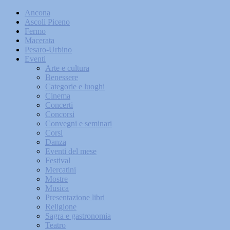
Ancona
Ascoli Piceno
Fermo
Macerata
Pesaro-Urbino
Eventi
Arte e cultura
Benessere
Categorie e luoghi
Cinema
Concerti
Concorsi
Convegni e seminari
Corsi
Danza
Eventi del mese
Festival
Mercatini
Mostre
Musica
Presentazione libri
Religione
Sagra e gastronomia
Teatro