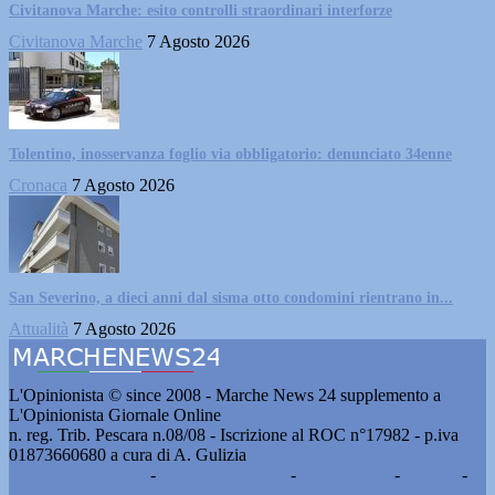
Civitanova Marche: esito controlli straordinari interforze
Civitanova Marche
7 Agosto 2026
Tolentino, inosservanza foglio via obbligatorio: denunciato 34enne
Cronaca
7 Agosto 2026
San Severino, a dieci anni dal sisma otto condomini rientrano in...
Attualità
7 Agosto 2026
L'Opinionista © since 2008 - Marche News 24 supplemento a
L'Opinionista Giornale Online
n. reg. Trib. Pescara n.08/08 - Iscrizione al ROC n°17982 - p.iva
01873660680 a cura di A. Gulizia
Pubblicità e contatti
-
Notizie del giorno
-
Informazioni
-
Privacy
-
Cookie