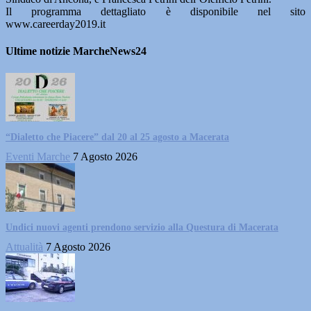
Il programma dettagliato è disponibile nel sito
www.careerday2019.it
Ultime notizie MarcheNews24
“Dialetto che Piacere” dal 20 al 25 agosto a Macerata
Eventi Marche
7 Agosto 2026
Undici nuovi agenti prendono servizio alla Questura di Macerata
Attualità
7 Agosto 2026