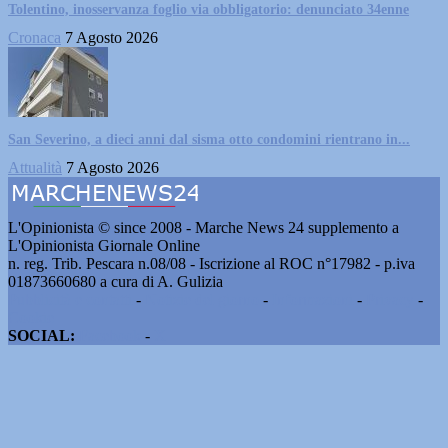
Tolentino, inosservanza foglio via obbligatorio: denunciato 34enne
Cronaca
7 Agosto 2026
San Severino, a dieci anni dal sisma otto condomini rientrano in...
Attualità
7 Agosto 2026
L'Opinionista © since 2008 - Marche News 24 supplemento a
L'Opinionista Giornale Online
n. reg. Trib. Pescara n.08/08 - Iscrizione al ROC n°17982 - p.iva
01873660680 a cura di A. Gulizia
Pubblicità e contatti
-
Notizie del giorno
-
Informazioni
-
Privacy
-
Cookie
SOCIAL:
Facebook
-
X