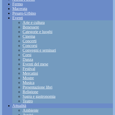
Fermo
Macerata
Pesaro-Urbino
Eventi
Arte e cultura
Benessere
Categorie e luoghi
Cinema
Concerti
Concorsi
Convegni e seminari
Corsi
Danza
Eventi del mese
Festival
Mercatini
Mostre
Musica
Presentazione libri
Religione
Sagra e gastronomia
Teatro
Attualità
Ambiente
Avvisi