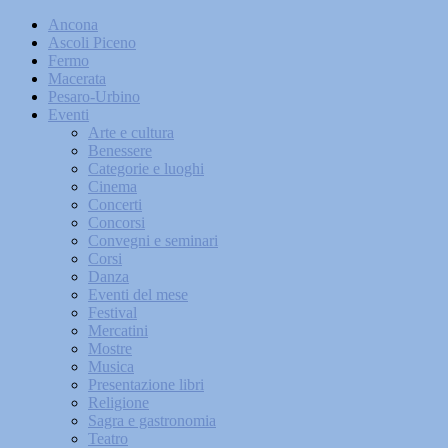
Ancona
Ascoli Piceno
Fermo
Macerata
Pesaro-Urbino
Eventi
Arte e cultura
Benessere
Categorie e luoghi
Cinema
Concerti
Concorsi
Convegni e seminari
Corsi
Danza
Eventi del mese
Festival
Mercatini
Mostre
Musica
Presentazione libri
Religione
Sagra e gastronomia
Teatro