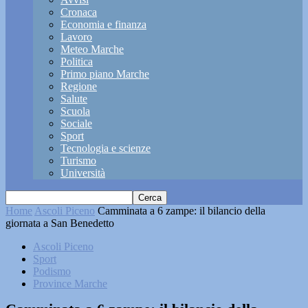
Cronaca
Economia e finanza
Lavoro
Meteo Marche
Politica
Primo piano Marche
Regione
Salute
Scuola
Sociale
Sport
Tecnologia e scienze
Turismo
Università
Home
Ascoli Piceno
Camminata a 6 zampe: il bilancio della
giornata a San Benedetto
Ascoli Piceno
Sport
Podismo
Province Marche