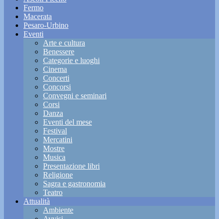
Fermo
Macerata
Pesaro-Urbino
Eventi
Arte e cultura
Benessere
Categorie e luoghi
Cinema
Concerti
Concorsi
Convegni e seminari
Corsi
Danza
Eventi del mese
Festival
Mercatini
Mostre
Musica
Presentazione libri
Religione
Sagra e gastronomia
Teatro
Attualità
Ambiente
Avvisi