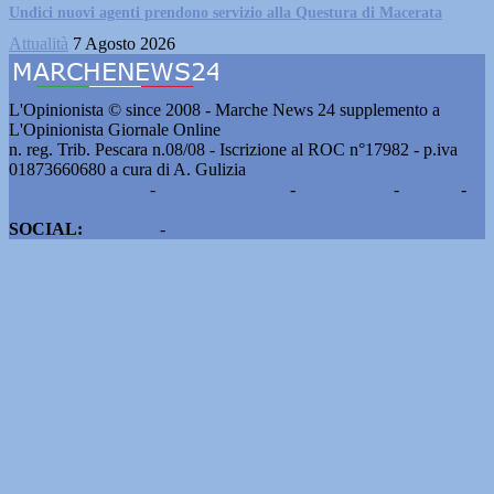
Undici nuovi agenti prendono servizio alla Questura di Macerata
Attualità
7 Agosto 2026
L'Opinionista © since 2008 - Marche News 24 supplemento a
L'Opinionista Giornale Online
n. reg. Trib. Pescara n.08/08 - Iscrizione al ROC n°17982 - p.iva
01873660680 a cura di A. Gulizia
Pubblicità e contatti
-
Notizie del giorno
-
Informazioni
-
Privacy
-
Cookie
SOCIAL:
Facebook
-
X