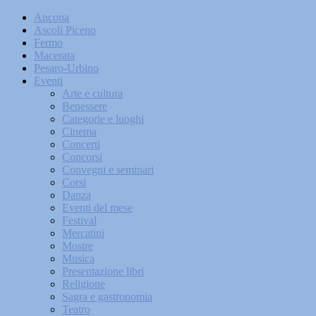
Ancona
Ascoli Piceno
Fermo
Macerata
Pesaro-Urbino
Eventi
Arte e cultura
Benessere
Categorie e luoghi
Cinema
Concerti
Concorsi
Convegni e seminari
Corsi
Danza
Eventi del mese
Festival
Mercatini
Mostre
Musica
Presentazione libri
Religione
Sagra e gastronomia
Teatro