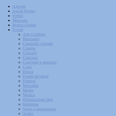
Ancona
Ascoli Piceno
Fermo
Macerata
Pesaro-Urbino
Eventi
Arte e cultura
Benessere
Categorie e luoghi
Cinema
Concerti
Concorsi
Convegni e seminari
Corsi
Danza
Eventi del mese
Festival
Mercatini
Mostre
Musica
Presentazione libri
Religione
Sagra e gastronomia
Teatro