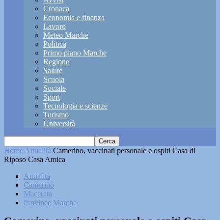
Cronaca
Economia e finanza
Lavoro
Meteo Marche
Politica
Primo piano Marche
Regione
Salute
Scuola
Sociale
Sport
Tecnologia e scienze
Turismo
Università
Home
Attualità
Camerino, vaccinati personale e ospiti Casa di
Riposo Casa Amica
Attualità
Camerino
Macerata
Province Marche