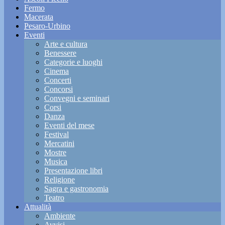
Fermo
Macerata
Pesaro-Urbino
Eventi
Arte e cultura
Benessere
Categorie e luoghi
Cinema
Concerti
Concorsi
Convegni e seminari
Corsi
Danza
Eventi del mese
Festival
Mercatini
Mostre
Musica
Presentazione libri
Religione
Sagra e gastronomia
Teatro
Attualità
Ambiente
Avvisi