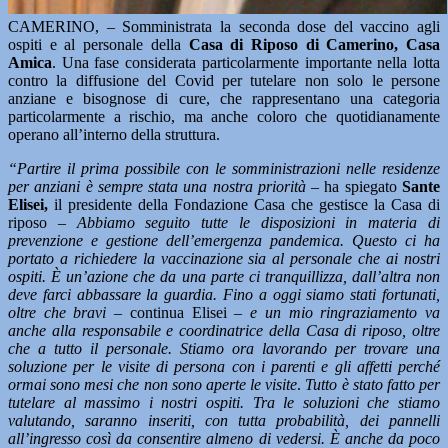
CAMERINO, – Somministrata la seconda dose del vaccino agli
ospiti e al personale della
Casa di Riposo di Camerino, Casa
Amica
. Una fase considerata particolarmente importante nella lotta
contro la diffusione del Covid per tutelare non solo le persone
anziane e bisognose di cure, che rappresentano una categoria
particolarmente a rischio, ma anche coloro che quotidianamente
operano all’interno della struttura.
“Partire il prima possibile con le somministrazioni nelle residenze
per anziani è sempre stata una nostra priorità
– ha spiegato
Sante
Elisei,
il presidente della Fondazione Casa che gestisce la Casa di
riposo –
Abbiamo seguito tutte le disposizioni in materia di
prevenzione e gestione dell’emergenza pandemica. Questo ci ha
portato a richiedere la vaccinazione sia al personale che ai nostri
ospiti. È un’azione che da una parte ci tranquillizza, dall’altra non
deve farci abbassare la guardia.
Fino a oggi siamo stati fortunati,
oltre che bravi
– continua Elisei –
e un mio ringraziamento va
anche alla responsabile e coordinatrice della Casa di riposo, oltre
che a tutto il personale. Stiamo ora lavorando per trovare una
soluzione per le visite di persona con i parenti e gli affetti perché
ormai sono mesi che non sono aperte le visite
.
Tutto è stato fatto per
tutelare al massimo i nostri ospiti. Tra le soluzioni che stiamo
valutando, saranno inseriti, con tutta probabilità, dei pannelli
all’ingresso così da consentire almeno di vedersi. È anche da poco