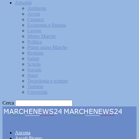
Attualità
Ambiente
Avvisi
Cronaca
Economia e finanza
Lavoro
Meteo Marche
Politica
Primo piano Marche
Regione
Salute
Scuola
Sociale
Sport
Tecnologia e scienze
Turismo
Università
Cerca
Marchenews24
Ancona
Ascoli Piceno