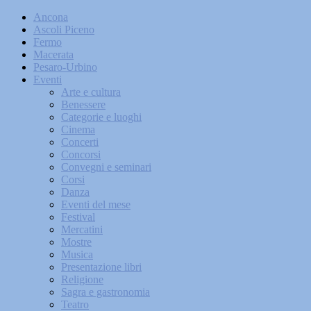
Ancona
Ascoli Piceno
Fermo
Macerata
Pesaro-Urbino
Eventi
Arte e cultura
Benessere
Categorie e luoghi
Cinema
Concerti
Concorsi
Convegni e seminari
Corsi
Danza
Eventi del mese
Festival
Mercatini
Mostre
Musica
Presentazione libri
Religione
Sagra e gastronomia
Teatro