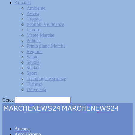
Attualità
Ambiente
Avvisi
Cronaca
Economia e finanza
Lavoro
Meteo Marche
Politica
Primo piano Marche
Regione
Salute
Scuola
Sociale
Sport
Tecnologia e scienze
Turismo
Università
Cerca
Marchenews24
Ancona
Ascoli Piceno