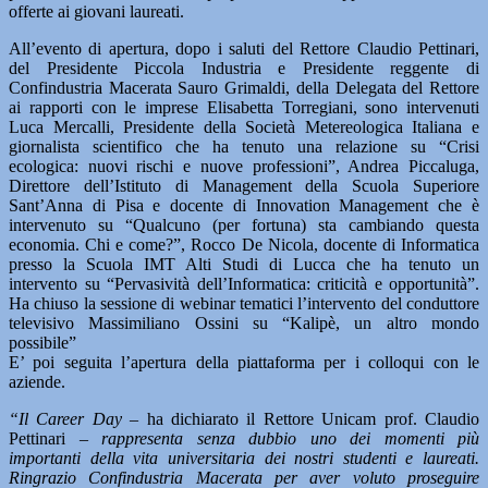
offerte ai giovani laureati.
All’evento di apertura, dopo i saluti del Rettore Claudio Pettinari,
del Presidente Piccola Industria e Presidente reggente di
Confindustria Macerata Sauro Grimaldi, della Delegata del Rettore
ai rapporti con le imprese Elisabetta Torregiani, sono intervenuti
Luca Mercalli, Presidente della Società Metereologica Italiana e
giornalista scientifico che ha tenuto una relazione su “Crisi
ecologica: nuovi rischi e nuove professioni”, Andrea Piccaluga,
Direttore dell’Istituto di Management della Scuola Superiore
Sant’Anna di Pisa e docente di Innovation Management che è
intervenuto su “Qualcuno (per fortuna) sta cambiando questa
economia. Chi e come?”, Rocco De Nicola, docente di Informatica
presso la Scuola IMT Alti Studi di Lucca che ha tenuto un
intervento su “Pervasività dell’Informatica: criticità e opportunità”.
Ha chiuso la sessione di webinar tematici l’intervento del conduttore
televisivo Massimiliano Ossini su “Kalipè, un altro mondo
possibile”
E’ poi seguita l’apertura della piattaforma per i colloqui con le
aziende.
“Il Career Day
– ha dichiarato il Rettore Unicam prof. Claudio
Pettinari –
rappresenta senza dubbio uno dei momenti più
importanti della vita universitaria dei nostri studenti e laureati.
Ringrazio Confindustria Macerata per aver voluto proseguire