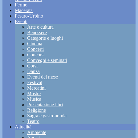
Fermo
Macerata
Pesaro-Urbino
Eventi
Arte e cultura
Benessere
Categorie e luoghi
Cinema
Concerti
Concorsi
Convegni e seminari
Corsi
Danza
Eventi del mese
Festival
Mercatini
Mostre
Musica
Presentazione libri
Religione
Sagra e gastronomia
Teatro
Attualità
Ambiente
Avvisi