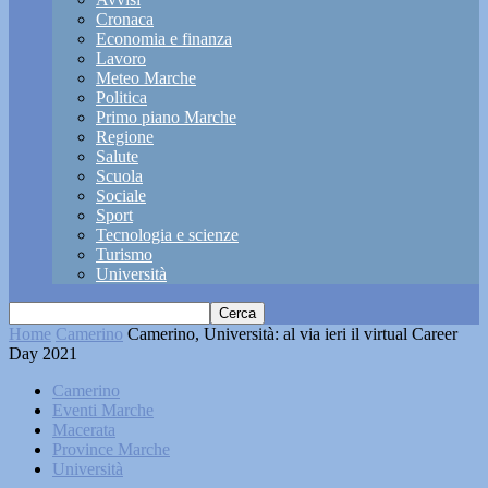
Cronaca
Economia e finanza
Lavoro
Meteo Marche
Politica
Primo piano Marche
Regione
Salute
Scuola
Sociale
Sport
Tecnologia e scienze
Turismo
Università
Home
Camerino
Camerino, Università: al via ieri il virtual Career
Day 2021
Camerino
Eventi Marche
Macerata
Province Marche
Università