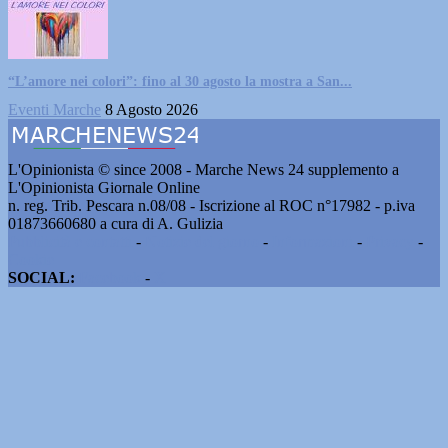
“L’amore nei colori”: fino al 30 agosto la mostra a San...
Eventi Marche
8 Agosto 2026
L'Opinionista © since 2008 - Marche News 24 supplemento a
L'Opinionista Giornale Online
n. reg. Trib. Pescara n.08/08 - Iscrizione al ROC n°17982 - p.iva
01873660680 a cura di A. Gulizia
Pubblicità e contatti
-
Notizie del giorno
-
Informazioni
-
Privacy
-
Cookie
SOCIAL:
Facebook
-
X