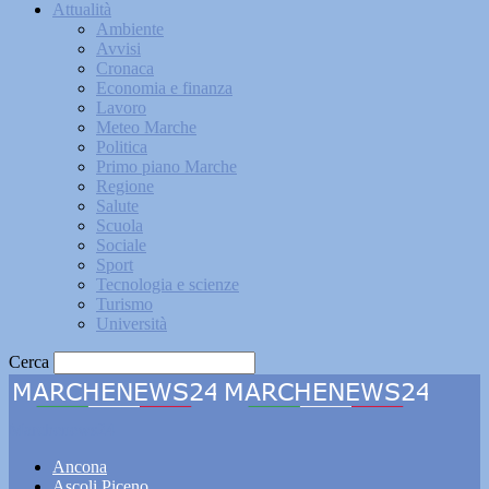
Attualità
Ambiente
Avvisi
Cronaca
Economia e finanza
Lavoro
Meteo Marche
Politica
Primo piano Marche
Regione
Salute
Scuola
Sociale
Sport
Tecnologia e scienze
Turismo
Università
Cerca
Marchenews24
Ancona
Ascoli Piceno