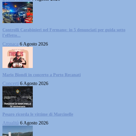
Controlli Carabinieri nel Fermano: in 5 denunciati per guida sotto
l’effetto...
Cronaca
6 Agosto 2026
Mario Biondi in concerto a Porto Recanati
Concerti
6 Agosto 2026
Pesaro ricorda le vittime di Marcinelle
Attualità
6 Agosto 2026