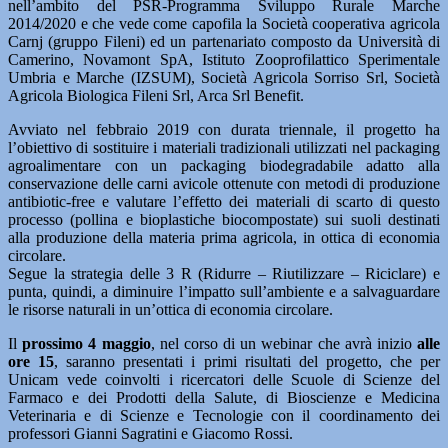
nell’ambito del PSR-Programma Sviluppo Rurale Marche
2014/2020 e che vede come capofila la Società cooperativa agricola
Carnj (gruppo Fileni) ed un partenariato composto da Università di
Camerino, Novamont SpA, Istituto Zooprofilattico Sperimentale
Umbria e Marche (IZSUM), Società Agricola Sorriso Srl, Società
Agricola Biologica Fileni Srl, Arca Srl Benefit.
Avviato nel febbraio 2019 con durata triennale, il progetto ha
l’obiettivo di sostituire i materiali tradizionali utilizzati nel packaging
agroalimentare con un packaging biodegradabile adatto alla
conservazione delle carni avicole ottenute con metodi di produzione
antibiotic-free e valutare l’effetto dei materiali di scarto di questo
processo (pollina e bioplastiche biocompostate) sui suoli destinati
alla produzione della materia prima agricola, in ottica di economia
circolare.
Segue la strategia delle 3 R (Ridurre – Riutilizzare – Riciclare) e
punta, quindi, a diminuire l’impatto sull’ambiente e a salvaguardare
le risorse naturali in un’ottica di economia circolare.
Il
prossimo 4 maggio
, nel corso di un webinar che avrà inizio
alle
ore 15
, saranno presentati i primi risultati del progetto, che per
Unicam vede coinvolti i ricercatori delle Scuole di Scienze del
Farmaco e dei Prodotti della Salute, di Bioscienze e Medicina
Veterinaria e di Scienze e Tecnologie con il coordinamento dei
professori Gianni Sagratini e Giacomo Rossi.