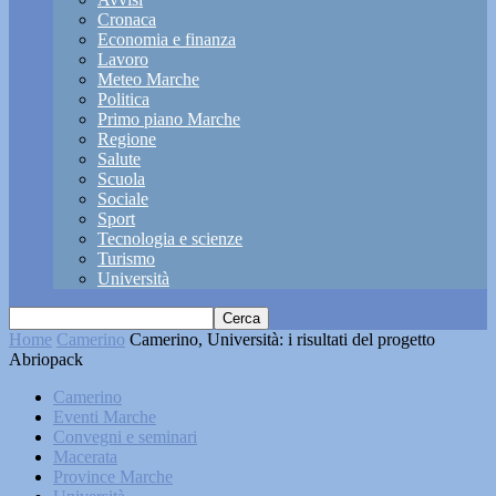
Cronaca
Economia e finanza
Lavoro
Meteo Marche
Politica
Primo piano Marche
Regione
Salute
Scuola
Sociale
Sport
Tecnologia e scienze
Turismo
Università
Home
Camerino
Camerino, Università: i risultati del progetto
Abriopack
Camerino
Eventi Marche
Convegni e seminari
Macerata
Province Marche