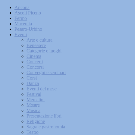
Ancona
Ascoli Piceno
Fermo
Macerata
Pesaro-Urbino
Eventi
Arte e cultura
Benessere
Categorie e luoghi
Cinema
Concerti
Concorsi
Convegni e seminari
Corsi
Danza
Eventi del mese
Festival
Mercatini
Mostre
Musica
Presentazione libri
Religione
Sagra e gastronomia
Teatro