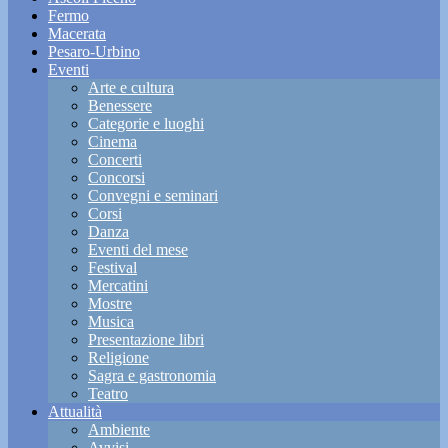
Fermo
Macerata
Pesaro-Urbino
Eventi
Arte e cultura
Benessere
Categorie e luoghi
Cinema
Concerti
Concorsi
Convegni e seminari
Corsi
Danza
Eventi del mese
Festival
Mercatini
Mostre
Musica
Presentazione libri
Religione
Sagra e gastronomia
Teatro
Attualità
Ambiente
Avvisi