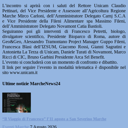
L’incontro si aprirà con i saluti del Rettore Unicam Claudio
Pettinari, del Vice Presidente e Assessore all’Agricoltura Regione
Marche Mirco Carloni, dell’Amministratore Delegato Carnj S.C.A
e Vice Presidente della Fileni Alimentare spa Massimo Fileni,
dell’Amministratore Delegato Novamont Catia Bastioli.
Seguiranno poi gli interventi di Francesco Petretti, biologo,
divulgatore scientifico, Presidente Bioparco di Roma, autore di
Geo&Geo, Alessandro Tramontano Project Manager Guppo Fileni,
Francesca Blasi dell’IZSUM, Giacomo Rossi, Gianni Sagratini e
Antonietta La Terza di Unicam, Daniele Turati di Novamont, Marco
Ricci di CIC, Bruno Garbini Presidente Arca Srl Benefit.
L’evento si concluderà con un momento di confronto e dibattito.
Il link per seguire l’evento in modalità telematica è disponibile nel
sito www.unicam.it
Ultime notizie MarcheNews24
“Il Viaggio di Francesco” l’11 agosto a San Severino Marche
Eventi Marche
7 Agosto 2026