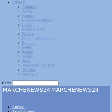
Attualità
Ambiente
Avvisi
Cronaca
Economia e finanza
Lavoro
Meteo Marche
Politica
Primo piano Marche
Regione
Salute
Scuola
Sociale
Sport
Tecnologia e scienze
Turismo
Università
Cerca
Marchenews24
Ancona
Ascoli Piceno