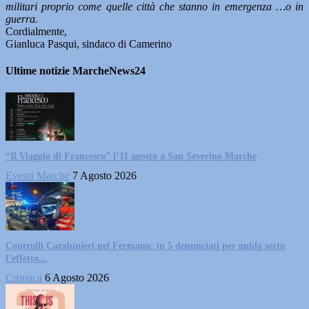
militari proprio come quelle città che stanno in emergenza …o in
guerra.
Cordialmente,
Gianluca Pasqui, sindaco di Camerino
Ultime notizie MarcheNews24
“Il Viaggio di Francesco” l’11 agosto a San Severino Marche
Eventi Marche
7 Agosto 2026
Controlli Carabinieri nel Fermano: in 5 denunciati per guida sotto
l’effetto...
Cronaca
6 Agosto 2026