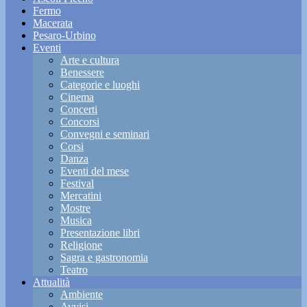
Fermo
Macerata
Pesaro-Urbino
Eventi
Arte e cultura
Benessere
Categorie e luoghi
Cinema
Concerti
Concorsi
Convegni e seminari
Corsi
Danza
Eventi del mese
Festival
Mercatini
Mostre
Musica
Presentazione libri
Religione
Sagra e gastronomia
Teatro
Attualità
Ambiente
Avvisi