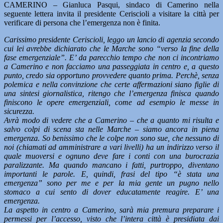
CAMERINO – Gianluca Pasqui, sindaco di Camerino nella
seguente lettera invita il presidente Ceriscioli a visitare la città per
verificare di persona che l’emergenza non è finita.
Carissimo presidente Ceriscioli, leggo un lancio di agenzia secondo
cui lei avrebbe dichiarato che le Marche sono “verso la fine della
fase emergenziale”. E’ da parecchio tempo che non ci incontriamo
a Camerino e non facciamo una passeggiata in centro e, a questo
punto, credo sia opportuno provvedere quanto prima. Perchè, senza
polemica e nella convinzione che certe affermazioni siano figlie di
una sintesi giornalistica, ritengo che l’emergenza finisca quando
finiscono le opere emergenziali, come ad esempio le messe in
sicurezza.
Avrà modo di vedere che a Camerino – che a quanto mi risulta e
salvo colpi di scena sta nelle Marche – siamo ancora in piena
emergenza. So benissimo che le colpe non sono sue, che nessuno di
noi (chiamati ad amministrare a vari livelli) ha un indirizzo verso il
quale muoversi e ognuno deve fare i conti con una burocrazia
paralizzante. Ma quando mancano i fatti, purtroppo, diventano
importanti le parole. E, quindi, frasi del tipo “è stata una
emergenza” sono per me e per la mia gente un pugno nello
stomaco a cui sento di dover educatamente reagire. E’ una
emergenza.
La aspetto in centro a Camerino, sarà mia premura preparare i
permessi per l’accesso, visto che l’intera città è presidiata dai