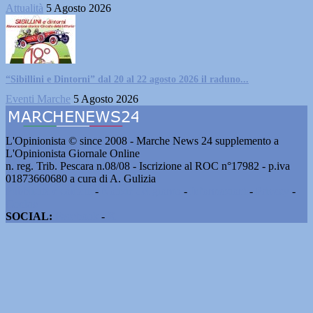
Attualità
5 Agosto 2026
“Sibillini e Dintorni” dal 20 al 22 agosto 2026 il raduno...
Eventi Marche
5 Agosto 2026
L'Opinionista © since 2008 - Marche News 24 supplemento a
L'Opinionista Giornale Online
n. reg. Trib. Pescara n.08/08 - Iscrizione al ROC n°17982 - p.iva
01873660680 a cura di A. Gulizia
Pubblicità e contatti
-
Notizie del giorno
-
Informazioni
-
Privacy
-
Cookie
SOCIAL:
Facebook
-
X