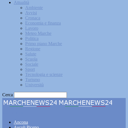
Attualità
Ambiente
Avvisi
Cronaca
Economia e finanza
Lavoro
Meteo Marche
Politica
Primo piano Marche
Regione
Salute
Scuola
Sociale
Sport
Tecnologia e scienze
Turismo
Università
Cerca
Marchenews24
Ancona
Ascoli Piceno