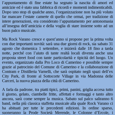
l’appuntamento di fine estate ha segnato la nascita di amori ed
amicizie ed è stato una fabbrica di ricordi e momenti indimenticabili.
Dopo uno stop di qualche anno, l’organizzazione non ha più voluto
far mancare l’estate camerte di quello che ormai, per tradizione di
intere generazioni, era considerato l’appuntamento per antonomasia
all’insegna dell’amicizia e della voglia di stare insieme sotto ad un
buon palco musicale.
Ma Rock Varano cresce e quest’anno si propone per la prima volta
con due importanti novità: sarà una due giorni di rock, sia sabato 31
agosto che domenica 1 settembre, e inizierà dalle 18 fino a tarda
notte, perché con l’aiuto di tante realtà locali diventa anche una
proposta street food con tante particolarità e tipicità del luogo. Un
evento, organizzato dalla Pro Loco di Camerino e possibile sempre
grazie al patrocinio del Comune di Camerino e la collaborazione di
Contram e Distilleria Varnelli, che sarà ospitato negli spazi dell’ex
City Park, di fronte al Sottocorte Village in via Madonna delle
Carceri, la nuova piazza della città di Camerino.
A farla da padrone, tra piatti tipici, primi, panini, griglia accesa tutto
il giorno, gelato, ciambelle fritte, affettati e formaggi e tanto altro
ancora, sarà come sempre la musica. Sabato sul palco saliranno 6
band, nella più classica staffetta musicale alla quale Rock Varano ci
ha abituati per tutte le precedenti edizioni. In ordine sparso,
suoneranno la Prode Società Merende, le Colonne d’Ercole, i