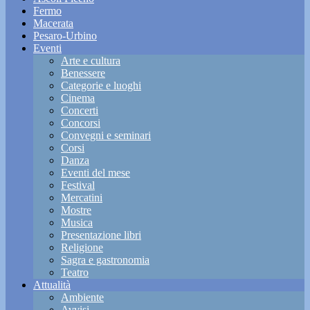
Fermo
Macerata
Pesaro-Urbino
Eventi
Arte e cultura
Benessere
Categorie e luoghi
Cinema
Concerti
Concorsi
Convegni e seminari
Corsi
Danza
Eventi del mese
Festival
Mercatini
Mostre
Musica
Presentazione libri
Religione
Sagra e gastronomia
Teatro
Attualità
Ambiente
Avvisi