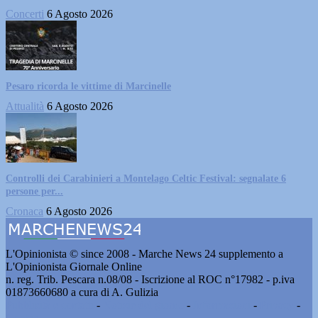
Concerti
6 Agosto 2026
Pesaro ricorda le vittime di Marcinelle
Attualità
6 Agosto 2026
Controlli dei Carabinieri a Montelago Celtic Festival: segnalate 6
persone per...
Cronaca
6 Agosto 2026
L'Opinionista © since 2008 - Marche News 24 supplemento a
L'Opinionista Giornale Online
n. reg. Trib. Pescara n.08/08 - Iscrizione al ROC n°17982 - p.iva
01873660680 a cura di A. Gulizia
Pubblicità e contatti
-
Notizie del giorno
-
Informazioni
-
Privacy
-
Cookie