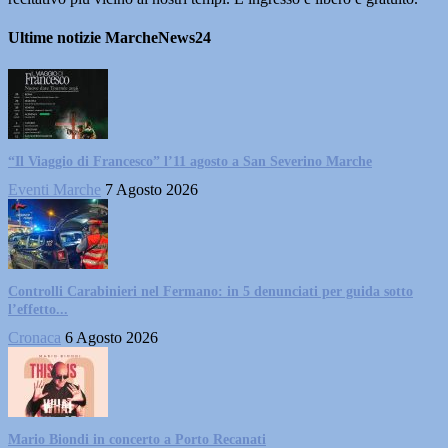
Ultime notizie MarcheNews24
“Il Viaggio di Francesco” l’11 agosto a San Severino Marche
Eventi Marche
7 Agosto 2026
Controlli Carabinieri nel Fermano: in 5 denunciati per guida sotto
l’effetto...
Cronaca
6 Agosto 2026
Mario Biondi in concerto a Porto Recanati