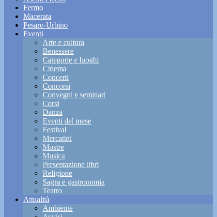
Fermo
Macerata
Pesaro-Urbino
Eventi
Arte e cultura
Benessere
Categorie e luoghi
Cinema
Concerti
Concorsi
Convegni e seminari
Corsi
Danza
Eventi del mese
Festival
Mercatini
Mostre
Musica
Presentazione libri
Religione
Sagra e gastronomia
Teatro
Attualità
Ambiente
Avvisi