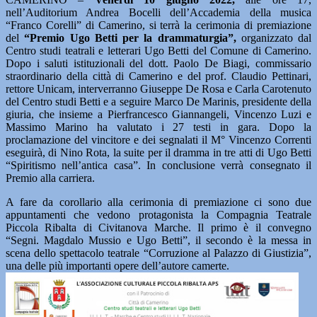
nell’Auditorium Andrea Bocelli dell’Accademia della musica
“Franco Corelli” di Camerino, si terrà la cerimonia di premiazione
del
“Premio Ugo Betti per la drammaturgia”,
organizzato dal
Centro studi teatrali e letterari Ugo Betti del Comune di Camerino.
Dopo i saluti istituzionali del dott. Paolo De Biagi, commissario
straordinario della città di Camerino e del prof. Claudio Pettinari,
rettore Unicam, interverranno Giuseppe De Rosa e Carla Carotenuto
del Centro studi Betti e a seguire Marco De Marinis, presidente della
giuria, che insieme a Pierfrancesco Giannangeli, Vincenzo Luzi e
Massimo Marino ha valutato i 27 testi in gara. Dopo la
proclamazione del vincitore e dei segnalati il M° Vincenzo Correnti
eseguirà, di Nino Rota, la suite per il dramma in tre atti di Ugo Betti
“Spiritismo nell’antica casa”. In conclusione verrà consegnato il
Premio alla carriera.
A fare da corollario alla cerimonia di premiazione ci sono due
appuntamenti che vedono protagonista la Compagnia Teatrale
Piccola Ribalta di Civitanova Marche. Il primo è il convegno
“Segni. Magdalo Mussio e Ugo Betti”, il secondo è la messa in
scena dello spettacolo teatrale “Corruzione al Palazzo di Giustizia”,
una delle più importanti opere dell’autore camerte.