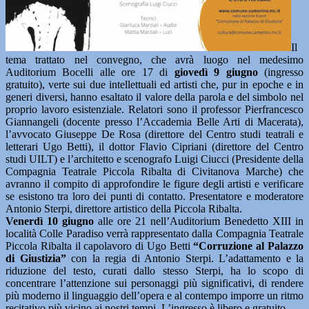
Il
tema trattato nel convegno, che avrà luogo nel medesimo
Auditorium Bocelli alle ore 17 di
giovedì 9 giugno
(ingresso
gratuito), verte sui due intellettuali ed artisti che, pur in epoche e in
generi diversi, hanno esaltato il valore della parola e del simbolo nel
proprio lavoro esistenziale. Relatori sono il professor Pierfrancesco
Giannangeli (docente presso l’Accademia Belle Arti di Macerata),
l’avvocato Giuseppe De Rosa (direttore del Centro studi teatrali e
letterari Ugo Betti), il dottor Flavio Cipriani (direttore del Centro
studi UILT) e l’architetto e scenografo Luigi Ciucci (Presidente della
Compagnia Teatrale Piccola Ribalta di Civitanova Marche) che
avranno il compito di approfondire le figure degli artisti e verificare
se esistono tra loro dei punti di contatto. Presentatore e moderatore
Antonio Sterpi, direttore artistico della Piccola Ribalta.
Venerdì 10 giugno
alle ore 21 nell’Auditorium Benedetto XIII in
località Colle Paradiso verrà rappresentato dalla Compagnia Teatrale
Piccola Ribalta il capolavoro di Ugo Betti
“Corruzione al Palazzo
di Giustizia”
con la regia di Antonio Sterpi. L’adattamento e la
riduzione del testo, curati dallo stesso Sterpi, ha lo scopo di
concentrare l’attenzione sui personaggi più significativi, di rendere
più moderno il linguaggio dell’opera e al contempo imporre un ritmo
recitativo più vicino ai nostri tempi. L’ingresso è libero e gratuito.