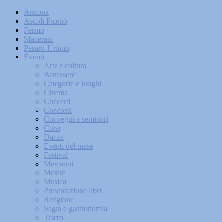
Ancona
Ascoli Piceno
Fermo
Macerata
Pesaro-Urbino
Eventi
Arte e cultura
Benessere
Categorie e luoghi
Cinema
Concerti
Concorsi
Convegni e seminari
Corsi
Danza
Eventi del mese
Festival
Mercatini
Mostre
Musica
Presentazione libri
Religione
Sagra e gastronomia
Teatro