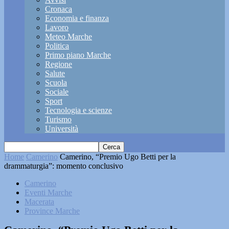
Cronaca
Economia e finanza
Lavoro
Meteo Marche
Politica
Primo piano Marche
Regione
Salute
Scuola
Sociale
Sport
Tecnologia e scienze
Turismo
Università
Home
Camerino
Camerino, “Premio Ugo Betti per la
drammaturgia”: momento conclusivo
Camerino
Eventi Marche
Macerata
Province Marche