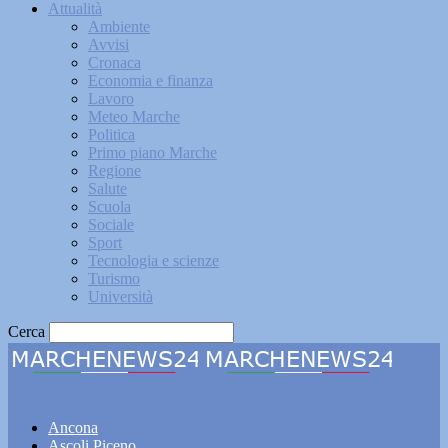
Attualità
Ambiente
Avvisi
Cronaca
Economia e finanza
Lavoro
Meteo Marche
Politica
Primo piano Marche
Regione
Salute
Scuola
Sociale
Sport
Tecnologia e scienze
Turismo
Università
Cerca
Marchenews24
Ancona
Ascoli Piceno