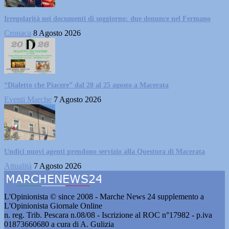
Irregolarità nei documenti di soggiorno: due denunce nel Fermano
Cronaca
8 Agosto 2026
“Dialetto che Piacere” dal 20 al 25 agosto a Macerata
Eventi Marche
7 Agosto 2026
Undici nuovi agenti prendono servizio alla Questura di Macerata
Attualità
7 Agosto 2026
L'Opinionista © since 2008 - Marche News 24 supplemento a
L'Opinionista Giornale Online
n. reg. Trib. Pescara n.08/08 - Iscrizione al ROC n°17982 - p.iva
01873660680 a cura di A. Gulizia