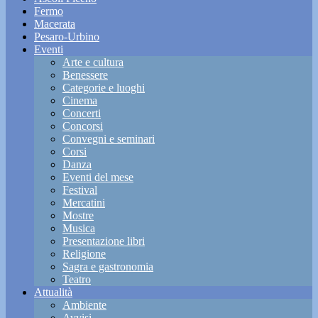
Fermo
Macerata
Pesaro-Urbino
Eventi
Arte e cultura
Benessere
Categorie e luoghi
Cinema
Concerti
Concorsi
Convegni e seminari
Corsi
Danza
Eventi del mese
Festival
Mercatini
Mostre
Musica
Presentazione libri
Religione
Sagra e gastronomia
Teatro
Attualità
Ambiente
Avvisi