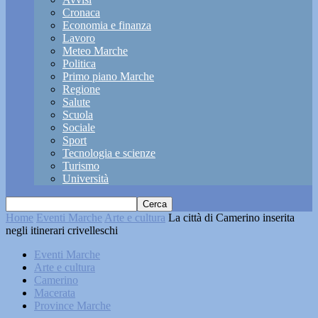
Cronaca
Economia e finanza
Lavoro
Meteo Marche
Politica
Primo piano Marche
Regione
Salute
Scuola
Sociale
Sport
Tecnologia e scienze
Turismo
Università
Home
Eventi Marche
Arte e cultura
La città di Camerino inserita
negli itinerari crivelleschi
Eventi Marche
Arte e cultura
Camerino
Macerata
Province Marche