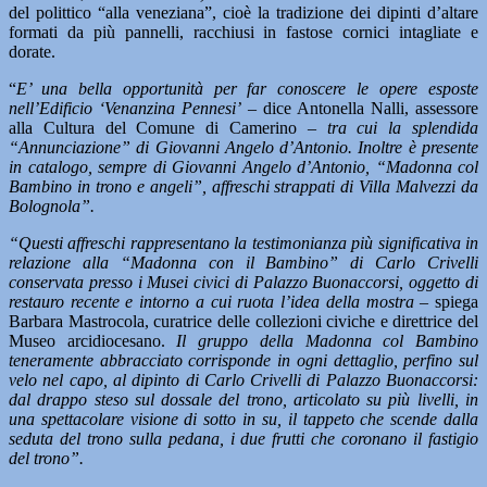
del polittico “alla veneziana”, cioè la tradizione dei dipinti d’altare
formati da più pannelli, racchiusi in fastose cornici intagliate e
dorate.
“
E’ una bella opportunità per far conoscere le opere esposte
nell’Edificio ‘Venanzina Pennesi’
– dice Antonella Nalli, assessore
alla Cultura del Comune di Camerino –
tra cui la splendida
“Annunciazione” di Giovanni Angelo d’Antonio. Inoltre è presente
in catalogo, sempre di Giovanni Angelo d’Antonio, “Madonna col
Bambino in trono e angeli”, affreschi strappati di Villa Malvezzi da
Bolognola”.
“Questi affreschi rappresentano la testimonianza più significativa in
relazione alla “Madonna con il Bambino”
di Carlo Crivelli
conservata presso i Musei civici di Palazzo Buonaccorsi, oggetto di
restauro recente e intorno a cui ruota l’idea della mostra
– spiega
Barbara Mastrocola, curatrice delle collezioni civiche e direttrice del
Museo arcidiocesano.
Il gruppo della Madonna col Bambino
teneramente abbracciato corrisponde in ogni dettaglio, perfino sul
velo nel capo, al dipinto di Carlo Crivelli di Palazzo Buonaccorsi:
dal drappo steso sul dossale del trono, articolato su più livelli, in
una spettacolare visione di sotto in su, il tappeto che scende dalla
seduta del trono sulla pedana, i due frutti che coronano il fastigio
del trono”.