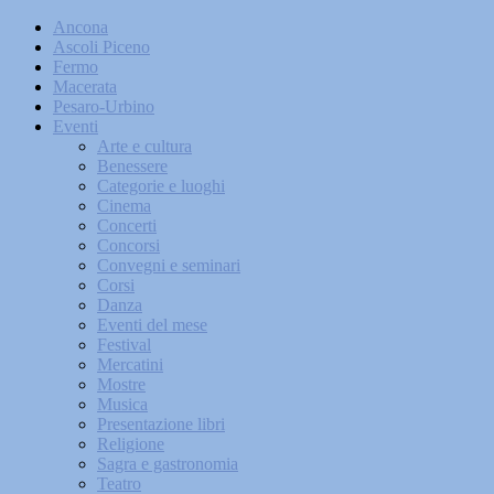
Ancona
Ascoli Piceno
Fermo
Macerata
Pesaro-Urbino
Eventi
Arte e cultura
Benessere
Categorie e luoghi
Cinema
Concerti
Concorsi
Convegni e seminari
Corsi
Danza
Eventi del mese
Festival
Mercatini
Mostre
Musica
Presentazione libri
Religione
Sagra e gastronomia
Teatro