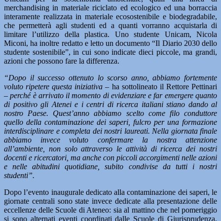
merchandising in materiale riciclato ed ecologico ed una borraccia
interamente realizzata in materiale ecosostenibile e biodegradabile,
che permetterà agli studenti ed a quanti vorranno acquistarla di
limitare l’utilizzo della plastica. Uno studente Unicam, Nicola
Miconi, ha inoltre redatto e letto un documento “Il Diario 2030 dello
studente sostenibile”, in cui sono indicate dieci piccole, ma grandi,
azioni che possono fare la differenza.
“Dopo il successo ottenuto lo scorso anno, abbiamo fortemente
voluto ripetere questa iniziativa –
ha sottolineato il Rettore Pettinari
– perché è arrivato il momento di evidenziare e far emergere quanto
di positivo gli Atenei e i centri di ricerca italiani stiano dando al
nostro Paese. Quest’anno abbiamo scelto come filo conduttore
quello della contaminazione dei saperi, fulcro per una formazione
interdisciplinare e completa dei nostri laureati. Nella giornata finale
abbiamo invece voluto confermare la nostra attenzione
all’ambiente, non solo attraverso le attività di ricerca dei nostri
docenti e ricercatori, ma anche con piccoli accorgimenti nelle azioni
e nelle abitudini quotidiane, subito condivise da tutti i nostri
studenti”.
Dopo l’evento inaugurale dedicato alla contaminazione dei saperi, le
giornate centrali sono state invece dedicate alla presentazione delle
eccellenze delle Scuole di Ateneo: sia al mattino che nel pomeriggio
si sono alternati eventi coordinati dalle Scuole di Giurisprudenza,