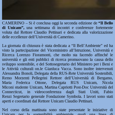
CAMERINO – Si è conclusa oggi la seconda edizione de
“Il Bello
di Unicam”,
una settimana di incontri e conferenze fortemente
voluta dal Rettore Claudio Pettinari e dedicata alla valorizzazione
delle eccellenze dell’Università di Camerino.
La giornata di chiusura è stata dedicata a “Il Bell’Ambiente” ed ha
visto la partecipazione del Viceministro all’Istruzione, Università e
Ricerca Lorenzo Fioramonti, che molto sta facendo affinché le
università e gli enti pubblici di ricerca promuovano la causa dello
sviluppo sostenibile, e del Sottosegretario del Ministero per i Beni e
le Attività culturali on.le Gianluca Vacca. Sono inoltre intervenuti
Alessandra Bonoli, Delegata della RUS-Rete Università Sostenibili,
Remo Morzenti Pellegrini Rettore dell’Università di Bergamo,
Maria Federica Ottone, Delegata RUS Unicam, Nicola
Miconi studente Unicam, Martina Capriotti Post-Doc Università del
Connecticut, in videoconferenza dagli Stati Uniti, Fabio
Renzi Segretario generale Fondazione Symbola. I lavori sono stati
aperti e coordinati dal Rettore Unicam Claudio Pettinari.
Nel corso della mattinata sono state presentate le iniziative di
Unicam per la sostenibilità ambientale, quali una linea di