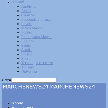
Attualità
Ambiente
Avvisi
Cronaca
Economia e finanza
Lavoro
Meteo Marche
Politica
Primo piano Marche
Regione
Salute
Scuola
Sociale
Sport
Tecnologia e scienze
Turismo
Università
Cerca
Marchenews24
Ancona
Ascoli Piceno