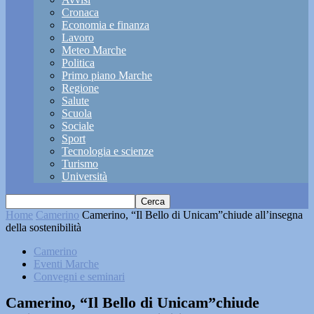
Cronaca
Economia e finanza
Lavoro
Meteo Marche
Politica
Primo piano Marche
Regione
Salute
Scuola
Sociale
Sport
Tecnologia e scienze
Turismo
Università
Home
Camerino
Camerino, “Il Bello di Unicam”chiude all’insegna
della sostenibilità
Camerino
Eventi Marche
Convegni e seminari
Camerino, “Il Bello di Unicam”chiude