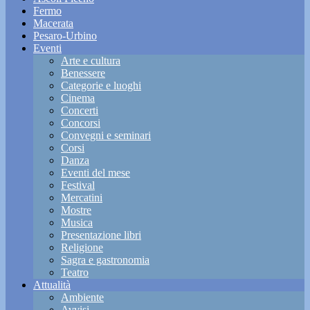
Fermo
Macerata
Pesaro-Urbino
Eventi
Arte e cultura
Benessere
Categorie e luoghi
Cinema
Concerti
Concorsi
Convegni e seminari
Corsi
Danza
Eventi del mese
Festival
Mercatini
Mostre
Musica
Presentazione libri
Religione
Sagra e gastronomia
Teatro
Attualità
Ambiente
Avvisi