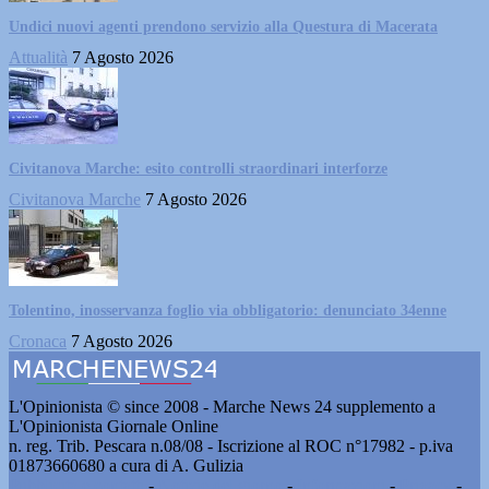
Undici nuovi agenti prendono servizio alla Questura di Macerata
Attualità
7 Agosto 2026
Civitanova Marche: esito controlli straordinari interforze
Civitanova Marche
7 Agosto 2026
Tolentino, inosservanza foglio via obbligatorio: denunciato 34enne
Cronaca
7 Agosto 2026
L'Opinionista © since 2008 - Marche News 24 supplemento a
L'Opinionista Giornale Online
n. reg. Trib. Pescara n.08/08 - Iscrizione al ROC n°17982 - p.iva
01873660680 a cura di A. Gulizia
Pubblicità e contatti
-
Notizie del giorno
-
Informazioni
-
Privacy
-