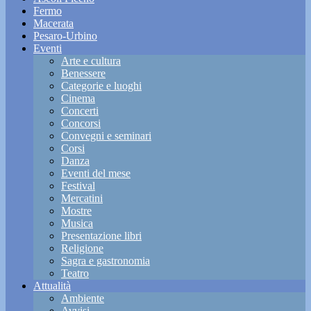
Fermo
Macerata
Pesaro-Urbino
Eventi
Arte e cultura
Benessere
Categorie e luoghi
Cinema
Concerti
Concorsi
Convegni e seminari
Corsi
Danza
Eventi del mese
Festival
Mercatini
Mostre
Musica
Presentazione libri
Religione
Sagra e gastronomia
Teatro
Attualità
Ambiente
Avvisi