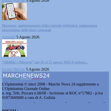
Eventi Marche
5 Agosto 2026
Macerata, aggiornamento della centrale telefonica: temporanea
interruzione delle linee comunali
Attualità
5 Agosto 2026
“Sibillini e Dintorni” dal 20 al 22 agosto 2026 il raduno...
Eventi Marche
5 Agosto 2026
L'Opinionista © since 2008 - Marche News 24 supplemento a
L'Opinionista Giornale Online
n. reg. Trib. Pescara n.08/08 - Iscrizione al ROC n°17982 - p.iva
01873660680 a cura di A. Gulizia
Pubblicità e contatti
-
Notizie del giorno
-
Informazioni
-
Privacy
-
Cookie
SOCIAL:
Facebook
-
X