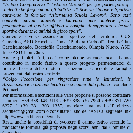
l’Istituto Comprensivo “Costanza Varano” per far partecipare gli
studenti che frequentano gli indirizzi di Scienze Umane e Sportivo
attraverso la formula “Alternanza Scuola Lavoro”. Sono stati
coinvolti giovani laureati e laureandi nelle materie psico-
pedagogiche ai quali è affidato il compito di supportare i tecnici
sportive durante le attività di gioco sport”.
Coinvolte diverse associazioni sportive del territorio: CUS
Camerino, ASD Scacchi e Dama “Barbara Carboni”, Tennis Club
Castelraimondo, Bocciofila Castelraimondo, Olimpia Nuoto, ASD
Iris e ASD Lion Club.
Anche gli altri Enti, così come alcune aziende locali, hanno
contribuito in modo fattivo a questo progetto permettendoci di
ridurre il costo delle quote di iscrizione a carico delle famiglie
provenienti dal nostro territorio.
“Colgo l’occasione per ringraziare tutte le Istituzioni, le
Associazioni e le aziende locali che ci hanno dato fiducia”
conclude
Pettinari.
Per informazioni e iscrizioni alle varie proposte si possono contattare
i numeri: +39 338 149 3119 / +39 338 536 7960 / +39 351 720
6227 / +39 331 303 1357, mandare una mail all’indirizzo
asdduecci@gmail.com o consultare il sito dell’ASD al seguente link
http://www.asdduecci.it/events.
Resta anche la possibilità di svolgere il campo estivo secondo la
tradizionale formula già proposta negli scorsi anni dal Comune di
Camerino.