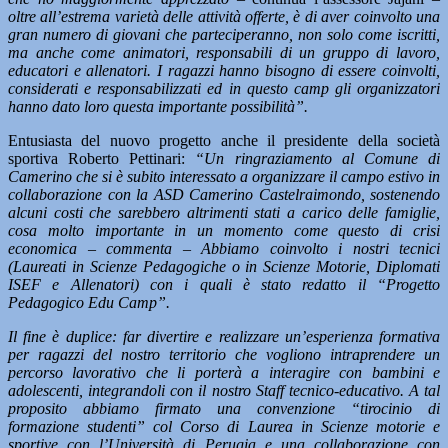
oltre all’estrema varietà delle attività offerte, è di aver coinvolto una
gran numero di giovani che parteciperanno, non solo come iscritti,
ma anche come animatori, responsabili di un gruppo di lavoro,
educatori e allenatori. I ragazzi hanno bisogno di essere coinvolti,
considerati e responsabilizzati ed in questo camp gli organizzatori
hanno dato loro questa importante possibilità”.
Entusiasta del nuovo progetto anche il presidente della società
sportiva Roberto Pettinari:
“Un ringraziamento al Comune di
Camerino che si è subito interessato a organizzare il campo estivo in
collaborazione con la ASD Camerino Castelraimondo, sostenendo
alcuni costi che sarebbero altrimenti stati a carico delle famiglie,
cosa molto importante in un momento come questo di crisi
economica – commenta – Abbiamo coinvolto i nostri tecnici
(Laureati in Scienze Pedagogiche o in Scienze Motorie, Diplomati
ISEF e Allenatori) con i quali è stato redatto il “Progetto
Pedagogico Edu Camp”.
Il fine è duplice: far divertire e realizzare un’esperienza formativa
per ragazzi del nostro territorio che vogliono intraprendere un
percorso lavorativo che li porterà a interagire con bambini e
adolescenti, integrandoli con il nostro Staff tecnico-educativo. A tal
proposito abbiamo firmato una convenzione “tirocinio di
formazione studenti” col Corso di Laurea in Scienze motorie e
sportive con l’Università di Perugia e una collaborazione con