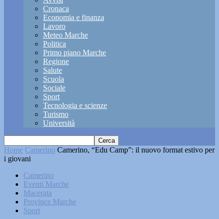
Cronaca
Economia e finanza
Lavoro
Meteo Marche
Politica
Primo piano Marche
Regione
Salute
Scuola
Sociale
Sport
Tecnologia e scienze
Turismo
Università
Home
Camerino
Camerino, “Edu Camp”: il nuovo format estivo per
i giovani
Camerino
Eventi Marche
Macerata
Province Marche
Sport