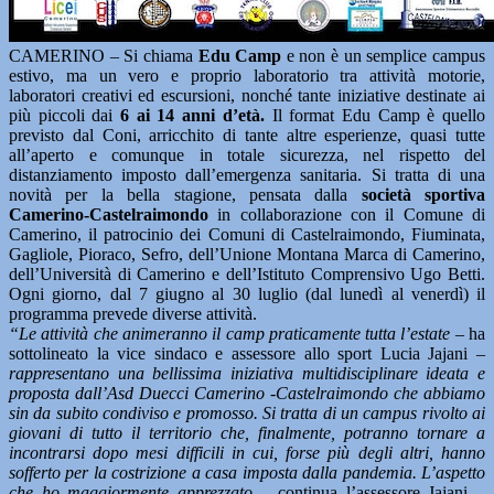
CAMERINO – Si chiama
Edu Camp
e non è un semplice campus
estivo, ma un vero e proprio laboratorio tra attività motorie,
laboratori creativi ed escursioni, nonché tante iniziative destinate ai
più piccoli dai
6 ai 14 anni d’età.
Il format Edu Camp è quello
previsto dal Coni, arricchito di tante altre esperienze, quasi tutte
all’aperto e comunque in totale sicurezza, nel rispetto del
distanziamento imposto dall’emergenza sanitaria. Si tratta di una
novità per la bella stagione, pensata dalla
società sportiva
Camerino-Castelraimondo
in collaborazione con il Comune di
Camerino, il patrocinio dei Comuni di Castelraimondo, Fiuminata,
Gagliole, Pioraco, Sefro, dell’Unione Montana Marca di Camerino,
dell’Università di Camerino e dell’Istituto Comprensivo Ugo Betti.
Ogni giorno, dal 7 giugno al 30 luglio (dal lunedì al venerdì) il
programma prevede diverse attività.
“Le attività che animeranno il camp praticamente tutta l’estate
– ha
sottolineato la vice sindaco e assessore allo sport Lucia Jajani –
rappresentano una bellissima iniziativa multidisciplinare ideata e
proposta dall’Asd Duecci Camerino -Castelraimondo che abbiamo
sin da subito condiviso e promosso. Si tratta di un campus rivolto ai
giovani di tutto il territorio che, finalmente, potranno tornare a
incontrarsi dopo mesi difficili in cui, forse più degli altri, hanno
sofferto per la costrizione a casa imposta dalla pandemia. L’aspetto
che ho maggiormente apprezzato
– continua l’assessore Jajani –