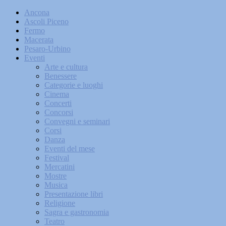
Ancona
Ascoli Piceno
Fermo
Macerata
Pesaro-Urbino
Eventi
Arte e cultura
Benessere
Categorie e luoghi
Cinema
Concerti
Concorsi
Convegni e seminari
Corsi
Danza
Eventi del mese
Festival
Mercatini
Mostre
Musica
Presentazione libri
Religione
Sagra e gastronomia
Teatro