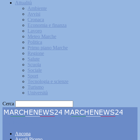
Attualità
Ambiente
Avvisi
Cronaca
Economia e finanza
Lavoro
Meteo Marche
Politica
Primo piano Marche
Regione
Salute
Scuola
Sociale
Sport
Tecnologia e scienze
Turismo
Università
Cerca
Marchenews24
Ancona
Ascoli Piceno