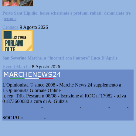
Porto Sant’Elpidio, borse schermate e profumi rubati: denunciate tre
persone
Cronaca
9 Agosto 2026
San Severino Marche, a “Incontri con l’autore” Luca D’Aprile
Eventi Marche
8 Agosto 2026
L'Opinionista © since 2008 - Marche News 24 supplemento a
L'Opinionista Giornale Online
n. reg. Trib. Pescara n.08/08 - Iscrizione al ROC n°17982 - p.iva
01873660680 a cura di A. Gulizia
Pubblicità e contatti
-
Notizie del giorno
-
Informazioni
-
Privacy
-
Cookie
SOCIAL:
Facebook
-
X