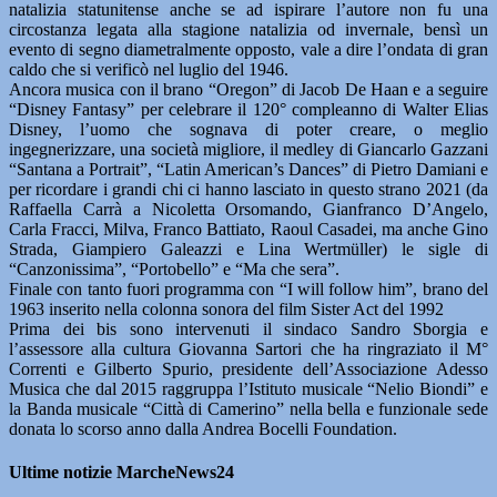
natalizia statunitense anche se ad ispirare l’autore non fu una
circostanza legata alla stagione natalizia od invernale, bensì un
evento di segno diametralmente opposto, vale a dire l’ondata di gran
caldo che si verificò nel luglio del 1946.
Ancora musica con il brano “Oregon” di Jacob De Haan e a seguire
“Disney Fantasy” per celebrare il 120° compleanno di Walter Elias
Disney, l’uomo che sognava di poter creare, o meglio
ingegnerizzare, una società migliore, il medley di Giancarlo Gazzani
“Santana a Portrait”, “Latin American’s Dances” di Pietro Damiani e
per ricordare i grandi chi ci hanno lasciato in questo strano 2021 (da
Raffaella Carrà a Nicoletta Orsomando, Gianfranco D’Angelo,
Carla Fracci, Milva, Franco Battiato, Raoul Casadei, ma anche Gino
Strada, Giampiero Galeazzi e Lina Wertmüller) le sigle di
“Canzonissima”, “Portobello” e “Ma che sera”.
Finale con tanto fuori programma con “I will follow him”, brano del
1963 inserito nella colonna sonora del film Sister Act del 1992
Prima dei bis sono intervenuti il sindaco Sandro Sborgia e
l’assessore alla cultura Giovanna Sartori che ha ringraziato il M°
Correnti e Gilberto Spurio, presidente dell’Associazione Adesso
Musica che dal 2015 raggruppa l’Istituto musicale “Nelio Biondi” e
la Banda musicale “Città di Camerino” nella bella e funzionale sede
donata lo scorso anno dalla Andrea Bocelli Foundation.
Ultime notizie MarcheNews24