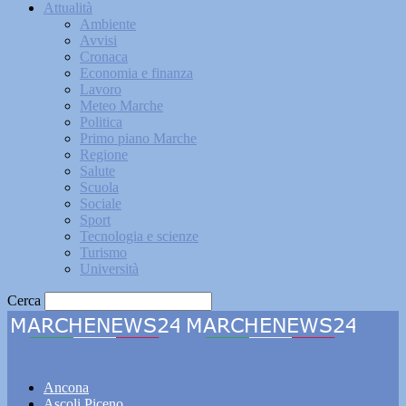
Attualità
Ambiente
Avvisi
Cronaca
Economia e finanza
Lavoro
Meteo Marche
Politica
Primo piano Marche
Regione
Salute
Scuola
Sociale
Sport
Tecnologia e scienze
Turismo
Università
Cerca
Marchenews24
Ancona
Ascoli Piceno