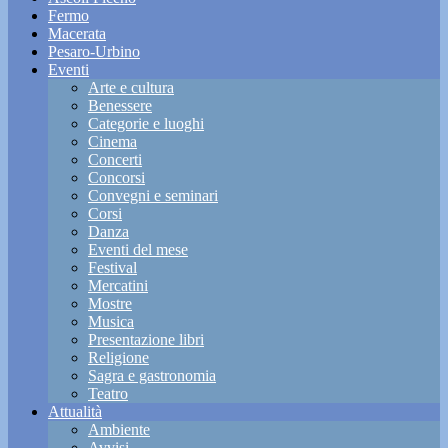
Fermo
Macerata
Pesaro-Urbino
Eventi
Arte e cultura
Benessere
Categorie e luoghi
Cinema
Concerti
Concorsi
Convegni e seminari
Corsi
Danza
Eventi del mese
Festival
Mercatini
Mostre
Musica
Presentazione libri
Religione
Sagra e gastronomia
Teatro
Attualità
Ambiente
Avvisi