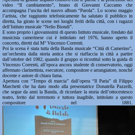
video “Il cambiamento”, brano di Giovanni Caccamo che
accompagna l’uscita del nuovo album “Parola”. Lo scorso maggio
l’artista, che raggiunto telefonicamente ha salutato il pubblico in
diretta, ha girato le scene nei luoghi feriti della città, con i ragazzi
dell’Istituto musicale “Nelio Biondi”.
E sono proprio i giovanissimi di questo Istituto musicale, fondato dal
musicista camerinese cui è intitolato nel 1976, hanno aperto il
concerto, diretti dal M° Vincenzo Correnti.
Poi la scena è stata tutta della Banda musicale “Città di Camerino”,
un’orchestra dalla storia antica che si riaffaccia in città a partire
dall’ottobre del 1982, quando il gruppo si ricostituì sotto la guida di
Vincenzo Correnti, all’epoca ancora studente di conservatorio, oggi
affermato clarinettista, esecutore, compositore e arrangiatore, nonché
docente e autore di chiara fama.
Apertura con “Tempo di marcia” dall’opera “Il Paria” di Filippo
Marchetti che ha dato modo alla presentatrice Donatella Pazzelli,
che segue da anni la Banda, di ricordare la storia dell’ottocentesco
teatro, ferito dal terremoto e tuttora inagibile, intitolato a questo
compositore nel 1881.