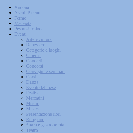
Ancona
Ascoli Piceno
Fermo
Macerata
Pesaro-Urbino
Eventi
Arte e cultura
Benessere
Categorie e luoghi
Cinema
Concerti
Concorsi
Convegni e seminari
Corsi
Danza
Eventi del mese
Festival
Mercatini
Mostre
Musica
Presentazione libri
Religione
Sagra e gastronomia
Teatro