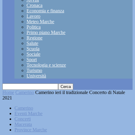
Cronaca
Economia e finanza
Lavoro
Meteo Marche
Politica
Primo piano Marche
Regione
Salute
Scuola
Sociale
Sport
Tecnologia e scienze
Turismo
Università
Home
Camerino
Camerino ieri il tradizionale Concerto di Natale
2021
Camerino
Eventi Marche
Concerti
Macerata
Province Marche