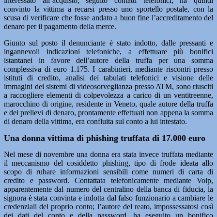
interessato all’acquisto; seguito contatti telefonici, ha quindi
convinto la vittima a recarsi presso uno sportello postale, con la
scusa di verificare che fosse andato a buon fine l’accreditamento del
denaro per il pagamento della merce.
Giunto sul posto il denunciante è stato indotto, dalle pressanti e
ingannevoli indicazioni telefoniche, a effettuare più bonifici
istantanei in favore dell’autore della truffa per una somma
complessiva di euro 1.175. I carabinieri, mediante riscontri presso
istituti di credito, analisi dei tabulati telefonici e visione delle
immagini dei sistemi di videosorveglianza presso ATM, sono riusciti
a raccogliere elementi di colpevolezza a carico di un ventitreenne,
marocchino di origine, residente in Veneto, quale autore della truffa
e dei prelievi di denaro, prontamente effettuati non appena la somma
di denaro della vittima, era confluita sul conto a lui intestato.
Una donna vittima di phishing truffata di 17.000 euro
Nel mese di novembre una donna era stata invece truffata mediante
il meccanismo del cosiddetto phishing, tipo di frode ideata allo
scopo di rubare informazioni sensibili come numeri di carta di
credito e password. Contattata telefonicamente mediante Voip,
apparentemente dal numero del centralino della banca di fiducia, la
signora è stata convinta e indotta dal falso funzionario a cambiare le
credenziali del proprio conto; l’autore del reato, impossessatosi così
dei dati del conto e della password, ha eseguito un bonifico