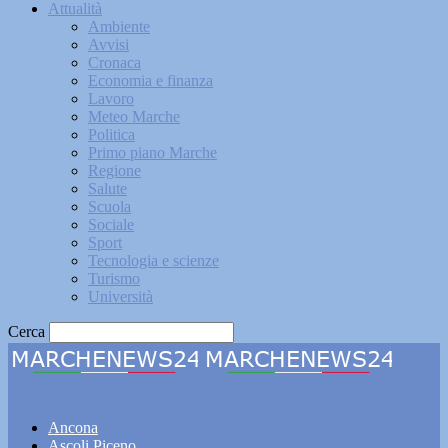
Attualità
Ambiente
Avvisi
Cronaca
Economia e finanza
Lavoro
Meteo Marche
Politica
Primo piano Marche
Regione
Salute
Scuola
Sociale
Sport
Tecnologia e scienze
Turismo
Università
Cerca
Marchenews24
Ancona
Ascoli Piceno