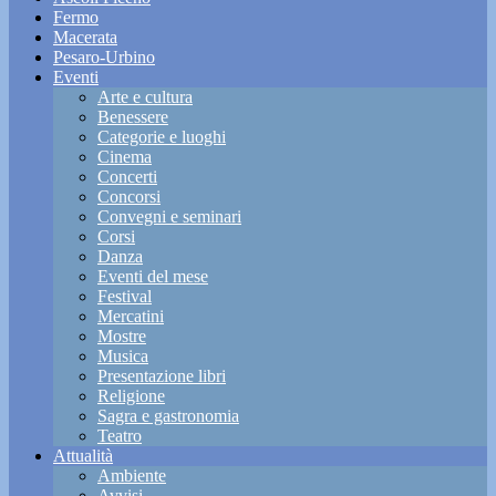
Fermo
Macerata
Pesaro-Urbino
Eventi
Arte e cultura
Benessere
Categorie e luoghi
Cinema
Concerti
Concorsi
Convegni e seminari
Corsi
Danza
Eventi del mese
Festival
Mercatini
Mostre
Musica
Presentazione libri
Religione
Sagra e gastronomia
Teatro
Attualità
Ambiente
Avvisi